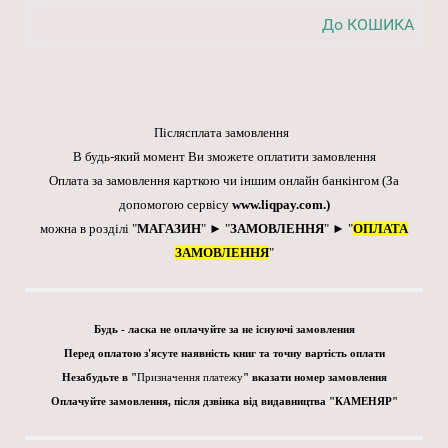
До КОШИКА
Післясплата замовлення
В будь-який момент Ви зможете оплатити замовлення
Оплата за замовлення карткою чи іншим онлайн банкінгом
(За
допомогою сервісу
www.liqpay.com
.)
можна в розділі "
МАГАЗИН
" ► "
ЗАМОВЛЕННЯ
" ► "
ОПЛАТА
ЗАМОВЛЕННЯ
"
Будь - ласка не оплачуйте за не існуючі замовлення
Перед оплатою з'ясуте наявність книг та точну вартість оплати
Незабудьте в "
Призначення платежу
" вказати номер замовлення
Оплачуйте замовлення, після дзвінка від видавництва "КАМЕНЯР"