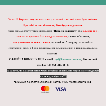
Увага!!! Вартість видань вказаних у каталозі-магазині може бути змінено.
При зміні вартості книжок, Вам буде повідомлено.
Якщо Ви замовляєте товар з позначкою "
Немає в наявності
" або
кількість три і
меньше то просимо Вас, перед замовленням,
з нами зв'язатися,
для уточнення наявності книги
, можливістю її додруку чи наявністю
електронної версії e-book(тільки каменярівські видання), а також її актуальної
вартості.
ОФіЦІЙНА КОМУНІКАЦІЯ - email:
vyd@kamenyar.com.ua
,
Контактний
телефон +38-050-315-08-45
на запити, чи на замовлення через сторінки соціальних мереж та месенджерів
ми не відповідаємо!!!
приймамо до оплати банківські картки VISA, Mastercard та інші.