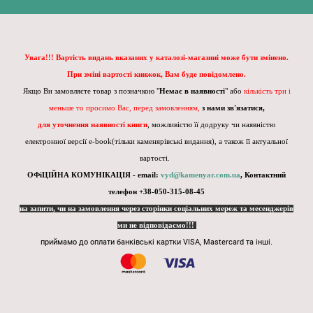
Увага!!! Вартість видань вказаних у каталозі-магазині може бути змінено.
При зміні вартості книжок, Вам буде повідомлено.
Якщо Ви замовляєте товар з позначкою "
Немає в наявності
" або
кількість три і
меньше то просимо Вас, перед замовленням,
з нами зв'язатися,
для уточнення наявності книги
, можливістю її додруку чи наявністю
електронної версії e-book(тільки каменярівські видання), а також її актуальної
вартості.
ОФіЦІЙНА КОМУНІКАЦІЯ - email:
vyd@kamenyar.com.ua
,
Контактний
телефон +38-050-315-08-45
на запити, чи на замовлення через сторінки соціальних мереж та месенджерів
ми не відповідаємо!!!
приймамо до оплати банківські картки VISA, Mastercard та інші.