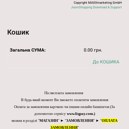
Copyright MAXXmarketing GmbH
JoomShopping Download & Support
Кошик
Загальна СУМА:
0.00 грн.
До КОШИКА
Післясплата замовлення
В будь-який момент Ви зможете оплатити замовлення
Оплата за замовлення карткою чи іншим онлайн банкінгом
(За
допомогою сервісу
www.liqpay.com
.)
можна в розділі "
МАГАЗИН
" ► "
ЗАМОВЛЕННЯ
" ► "
ОПЛАТА
ЗАМОВЛЕННЯ
"