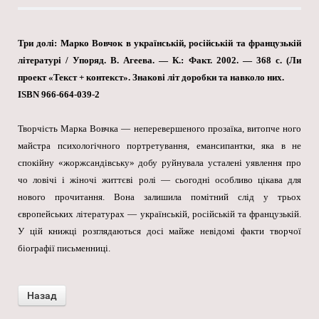
Три долі: Марко Вовчок в українській, російській та французькій
літературі / Упоряд. В. Агеева. — К.: Факт. 2002. — 368 с. (Ли
проект «Текст + контекст». Знакові літ доробки та навколо них.
ISBN 966-664-039-2
Творчість Марка Вовчка — неперевершеного прозаїка, витопче ного
майстра психологічного портретування, емансипантки, яка в не
спокійну «жоржсандівську» добу руйнувала усталені уявлення про
чо ловічі і жіночі життєві ролі — сьогодні особливо цікава для
нового прочитання. Вона залишила помітний слід у трьох
європейських літературах — українській, російській та французькій.
У цій книжці розглядаються досі майже невідомі факти творчої
біографії письменниці.