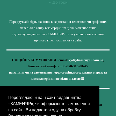
До гори
Передрук або будь-яке інше використання текстових чи графічних
матеріалів сайту в комерційних цілях можливе лише
з дозволу видавництва «КАМЕНЯР» та за умови обов’язкового
прямого гіперпосилання на сайт.
ОФіЦІЙНА КОМУНІКАЦІЯ - email:
vyd@kamenyar.com.ua
,
Контактний телефон +38-050-315-08-45
на запити, чи на замовлення через сторінки соціальних мереж та
месенджерів ми не відповідаємо!!!
Переглядаючи наш сайт видавництва
Кожне наше видання - це внесок у спротив,
«КАМЕНЯР», чи оформлюєте замовлення
у збереження ідентичності та неминучу перемогу України
на сайті, Ви надаєте згоду на обробку
(видавництво «КАМЕНЯР»)