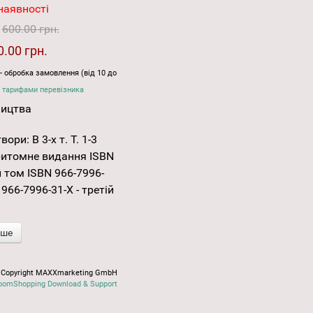
наявності
:
600.00 грн.
0.00 грн.
- обробка замовлення (від 10 до
 тарифами перевізника
ництва
ори: В 3-х т. Т. 1-3
тритомне видання ISBN
й том ISBN 966-7996-
 966-7996-31-X - третій
іше
Copyright MAXXmarketing GmbH
oomShopping Download & Support