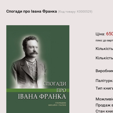
Спогади про Івана Франка
(Код товару:
K0000529
)
650
Ціна:
плюс до варт
Кількість
Кількість
Виробни
Палітурк
Тип книг
Можливі
Продаж в
Стан кни