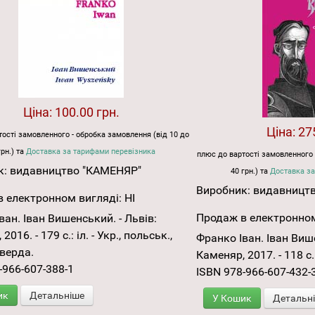
Ціна:
100.00 грн.
Ціна:
27
ості замовленного - обробка замовлення (від 10 до
грн.) та
Доставка за тарифами перевізника
плюс до вартості замовленного 
к:
видавництво "КАМЕНЯР"
40 грн.) та
Доставка за
Виробник:
видавницт
 електронном вигляді:
НІ
Продаж в електронном
ван. Іван Вишенський. - Львів:
2016. - 179 с.: іл. - Укр., польськ.,
Франко Іван. Іван Више
верда.
Каменяр, 2017. - 118 с. 
-966-607-388-1
ISBN 978-966-607-432-
ик
Детальніше
У Кошик
Детальн