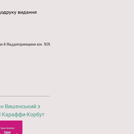
додруку видання
їни й Наддніпрянщини кін. ХІХ
ан Вишенський з
ї Караффи-Корбут