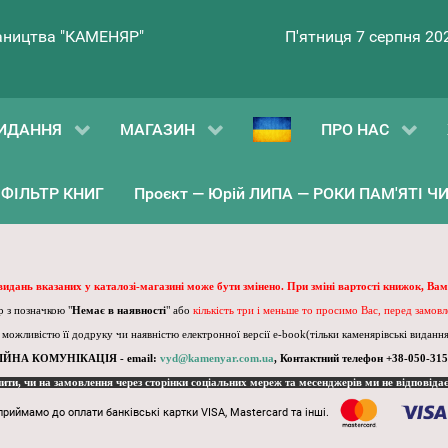
ництва "КАМЕНЯР"
П'ятниця 7 серпня 20
ИДАННЯ
МАГАЗИН
ПРО НАС
ФІЛЬТР КНИГ
Проєкт — Юрій ЛИПА — РОКИ ПАМ'ЯТІ ЧИ 
 видань вказаних у каталозі-магазині може бути змінено. При зміні вартості книжок, Вам
 з позначкою "
Немає в наявності
" або
кількість три і меньше то просимо Вас, перед замов
, можливістю її додруку чи наявністю електронної версії e-book(тільки каменярівські видання)
ІЙНА КОМУНІКАЦІЯ - email:
vyd@kamenyar.com.ua
,
Контактний телефон +38-050-315
пити, чи на замовлення через сторінки соціальних мереж та месенджерів ми не відповіда
приймамо до оплати банківські картки VISA, Mastercard та інші.