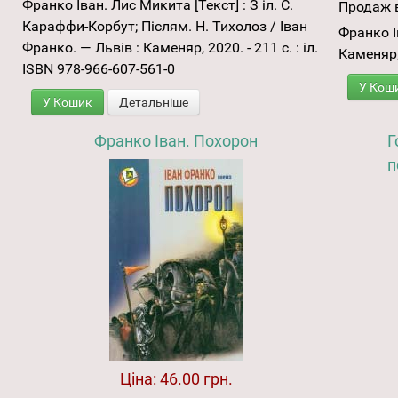
Франко Іван. Лис Микита [Текст] : З іл. С.
Продаж в
Караффи-Корбут; Післям. Н. Тихолоз / Іван
Франко І
Франко. — Львів : Каменяр, 2020. - 211 с. : іл.
Каменяр, 
ISBN 978-966-607-561-0
У Кош
У Кошик
Детальніше
Франко Іван. Похорон
Г
п
Ціна:
46.00 грн.