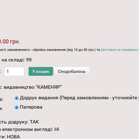
.00 грн.
ості замовленного - обробка замовлення (від 10 до 40 грн.) та
Доставка за тарифами 
 на складі:
99
:
к:
видавництво "КАМЕНЯР"
Додрук видання (Перед замовленням - уточнюйте 
а:
Паперова
и:
сть додруку
:
ТАК
 електронном вигляді
:
НІ
ги
:
НОВА