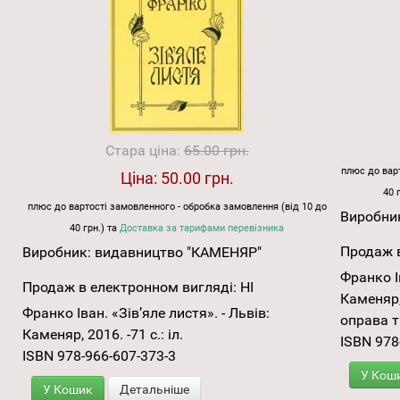
Стара ціна:
65.00 грн.
плюс до варт
Ціна:
50.00 грн.
40 
плюс до вартості замовленного - обробка замовлення (від 10 до
Виробни
40 грн.) та
Доставка за тарифами перевізника
Продаж в
Виробник:
видавництво "КАМЕНЯР"
Франко І
Продаж в електронном вигляді:
НІ
Каменяр, 
Франко Іван. «Зів’яле листя». - Львів:
оправа т
Каменяр, 2016. -71 с.: іл.
ISBN 978
ISBN 978-966-607-373-3
У Кош
У Кошик
Детальніше