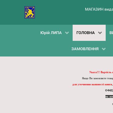
МАГАЗИН вида
Юрій ЛИПА
ГОЛОВНА
В
ЗАМОВЛЕННЯ
Увага!!! Вартість
Якщо Ви замовляєте товар
для уточнення наявності книги
ОФіЦ
на за