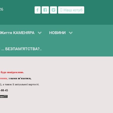
26
Наш ютуб
Життя КАМЕНЯРА
НОВИНИ
... БЕЗПАМ’ЯТСТВА?..
 буде повідомлено.
ленням,
з нами зв'язатися,
, а також її актуальної вартості.
-08-45
ємо!!!