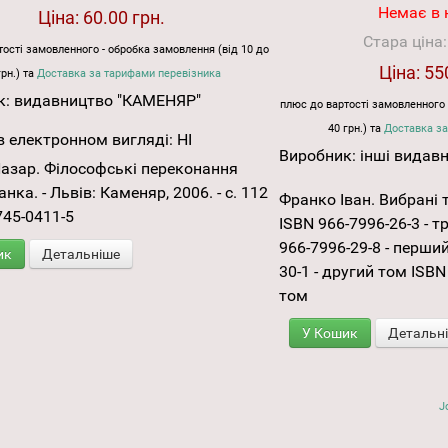
Немає в 
Ціна:
60.00 грн.
Стара ціна
ості замовленного - обробка замовлення (від 10 до
Ціна:
55
грн.) та
Доставка за тарифами перевізника
к:
видавництво "КАМЕНЯР"
плюс до вартості замовленного 
40 грн.) та
Доставка за
 електронном вигляді:
НІ
Виробник:
інші видав
азар. Філософські переконання
нка. - Львів: Каменяр, 2006. - с. 112
Франко Іван. Вибрані тв
745-0411-5
ISBN 966-7996-26-3 - 
966-7996-29-8 - перши
ик
Детальніше
30-1 - другий том ISBN
том
У Кошик
Детальн
J