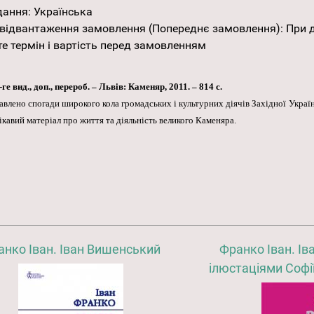
дання
:
Українська
відвантаження замовлення (Попереднє замовлення)
:
При 
е термін і вартість перед замовленням
ге вид., доп., перероб. – Львів: Каменяр, 2011. – 814 с.
тавлено спогади широкого кола громадських і культурних діячів Західної Укра
цікавий матеріал про життя та діяльність великого Каменяра.
анко Іван. Іван Вишенський
Франко Іван. Ів
ілюстаціями Софі