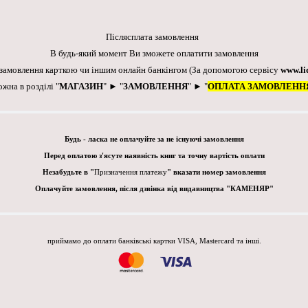
Післясплата замовлення
В будь-який момент Ви зможете оплатити замовлення
 замовлення карткою чи іншим онлайн банкінгом
(За допомогою сервісу
www.li
ожна в розділі "
МАГАЗИН
" ► "
ЗАМОВЛЕННЯ
" ► "
ОПЛАТА ЗАМОВЛЕНН
Будь - ласка не оплачуйте за не існуючі замовлення
Перед оплатою з'ясуте наявність книг та точну вартість оплати
Незабудьте в "
Призначення платежу
" вказати номер замовлення
Оплачуйте замовлення, після дзвінка від видавництва "КАМЕНЯР"
приймамо до оплати банківські картки VISA, Mastercard та інші.