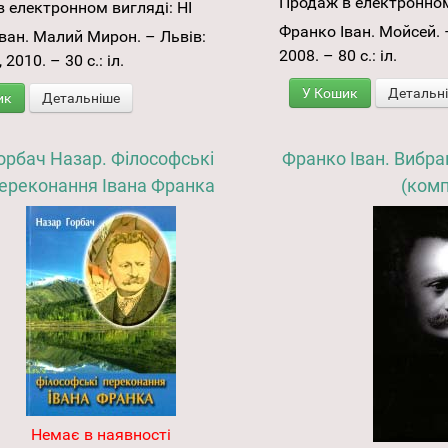
Продаж в електронном
 електронном вигляді:
НІ
Франко Іван. Мойсей. 
ван. Малий Мирон. – Львів:
2008. – 80 с.: іл.
2010. – 30 с.: іл.
У Кошик
Детальн
ик
Детальніше
орбач Назар. Філософські
Франко Іван. Вибран
ереконання Івана Франка
(комп
Немає в наявності