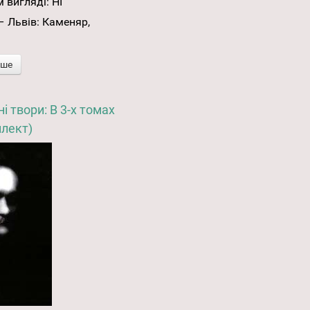
 вигляді:
НІ
– Львів: Каменяр,
іше
і твори: В 3-х томах
лект)