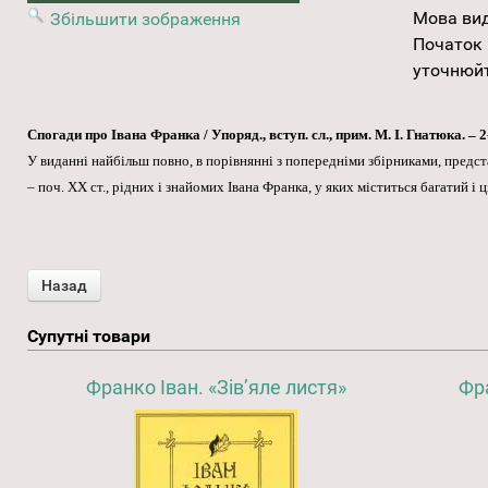
Мова ви
Збільшити зображення
Початок 
уточнюйт
Спогади про Івана Франка / Упоряд., вступ. сл., прим. М. І. Гнатюка. – 2-
У виданні найбільш повно, в порівнянні з попередніми збірниками, предс
– поч. ХХ ст., рідних і знайомих Івана Франка, у яких міститься багатий і 
Супутні товари
Франко Іван. «Зів’яле листя»
Фр