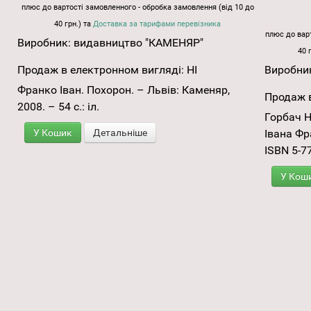
плюс до вартості замовленного - обробка замовлення (від 10 до
40 грн.) та
Доставка за тарифами перевізника
плюс до варт
Виробник:
видавництво "КАМЕНЯР"
40 
Продаж в електронном вигляді:
НІ
Виробни
Франко Іван. Похорон. – Львів: Каменяр,
Продаж в
2008. – 54 с.: іл.
Горбач Н
У Кошик
Детальніше
Івана Фра
ISBN 5-7
У Кош