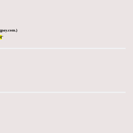
qpay.com
.)
Я
"