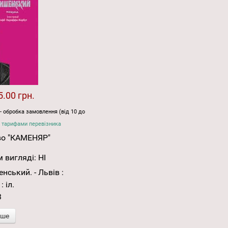
5.00 грн.
- обробка замовлення (від 10 до
 тарифами перевізника
во "КАМЕНЯР"
 вигляді:
НІ
нський. - Львів :
: іл.
3
іше