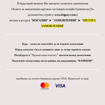
В будь-який момент Ви зможете оплатити замовлення
Оплата за замовлення карткою чи іншим онлайн банкінгом
(За
допомогою сервісу
www.liqpay.com
.)
можна в розділі "
МАГАЗИН
" ► "
ЗАМОВЛЕННЯ
" ► "
ОПЛАТА
ЗАМОВЛЕННЯ
"
Будь - ласка не оплачуйте за не існуючі замовлення
Перед оплатою з'ясуте наявність книг та точну вартість оплати
Незабудьте в "
Призначення платежу
" вказати номер замовлення
Оплачуйте замовлення, після дзвінка від видавництва "КАМЕНЯР"
приймамо до оплати банківські картки VISA, Mastercard та інші.