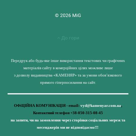
© 2026 MiG
До гори
Передрук або будь-яке інше використання текстових чи графічних
матеріалів сайту в комерційних цілях можливе лише
з дозволу видавництва «КАМЕНЯР» та за умови обов’язкового
прямого гіперпосилання на сайт.
ОФіЦІЙНА КОМУНІКАЦІЯ - email:
vyd@kamenyar.com.ua
,
Контактний телефон +38-050-315-08-45
на запити, чи на замовлення через сторінки соціальних мереж та
месенджерів ми не відповідаємо!!!