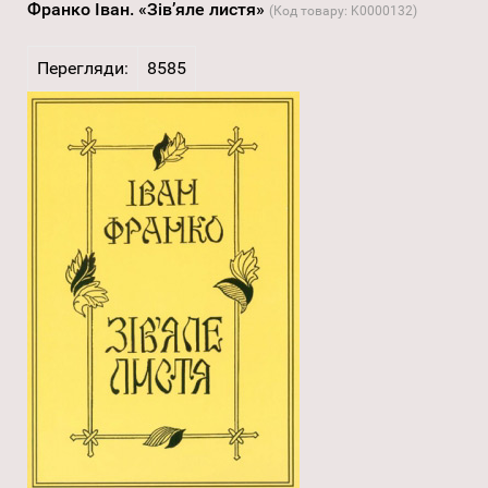
Франко Іван. «Зів’яле листя»
(Код товару:
K0000132
)
Перегляди:
8585