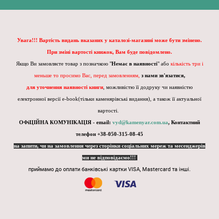
Увага!!! Вартість видань вказаних у каталозі-магазині може бути змінено.
При зміні вартості книжок, Вам буде повідомлено.
Якщо Ви замовляєте товар з позначкою "
Немає в наявності
" або
кількість три і
меньше то просимо Вас, перед замовленням,
з нами зв'язатися,
для уточнення наявності книги
, можливістю її додруку чи наявністю
електронної версії e-book(тільки каменярівські видання), а також її актуальної
вартості.
ОФіЦІЙНА КОМУНІКАЦІЯ - email:
vyd@kamenyar.com.ua
,
Контактний
телефон +38-050-315-08-45
на запити, чи на замовлення через сторінки соціальних мереж та месенджерів
ми не відповідаємо!!!
приймамо до оплати банківські картки VISA, Mastercard та інші.