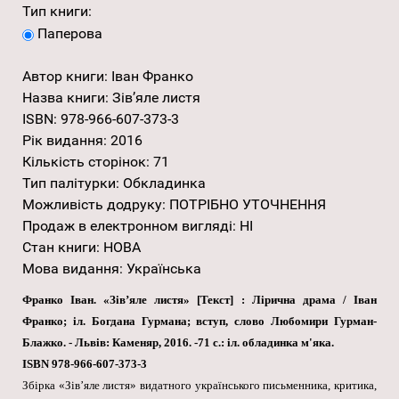
Тип книги:
Паперова
Автор книги
:
Іван Франко
Назва книги
:
Зів’яле листя
ISBN
:
978-966-607-373-3
Рік видання
:
2016
Кількість сторінок
:
71
Тип палітурки
:
Обкладинка
Можливість додруку
:
ПОТРІБНО УТОЧНЕННЯ
Продаж в електронном вигляді
:
НІ
Стан книги
:
НОВА
Мова видання
:
Українська
Франко Іван. «Зів’яле листя» [Текст] : Лірична драма / Іван
Франко; іл. Богдана Гурмана; вступ, слово Любомири Гурман-
Блажко. - Львів: Каменяр, 2016. -71 с.: іл. обладинка м'яка.
ISBN 978-966-607-373-3
Збірка «Зів’яле листя» видатного українського письменника, критика,