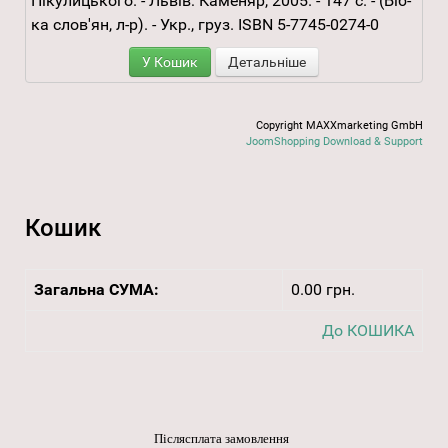
Пікулицького. - Львів: Каменяр, 2005. - 147 с. - (Біб-
ка слов'ян, л-р). - Укр., груз. ISBN 5-7745-0274-0
У Кошик
Детальніше
Copyright MAXXmarketing GmbH
JoomShopping Download & Support
Кошик
Загальна СУМА:
0.00 грн.
До КОШИКА
Післясплата замовлення