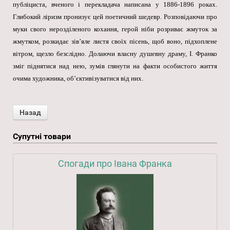
публіциста, вченого і перекладача написана у 1886-1896 роках.
Глибокий ліризм пронизує цей поетичний шедевр. Розповідаючи про
муки свого нерозділеного кохання, герой ніби розриває жмуток за
жмутком, розкидає зів’яле листя своїх пісень, щоб воно, підхоплене
вітром, щезло безслідно. Долаючи власну душевну драму, І. Франко
зміг піднятися над нею, зумів глянути на факти особистого життя
очима художника, об’єктивізуватися від них.
Супутні товари
Спогади про Івана Франка