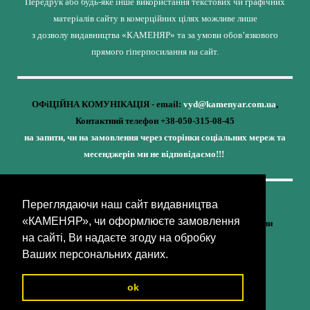
Передрук або будь-яке інше використання текстових чи графічних
матеріалів сайту в комерційних цілях можливе лише
з дозволу видавництва «КАМЕНЯР» та за умови обов’язкового
прямого гіперпосилання на сайт.
ОФіЦІЙНА КОМУНІКАЦІЯ - email:
vyd@kamenyar.com.ua
,
Контактний телефон +38-050-315-08-45
на запити, чи на замовлення через сторінки соціальних мереж та
месенджерів ми не відповідаємо!!!
Переглядаючи наш сайт видавництва
Кожне наше видання - це внесок у спротив,
«КАМЕНЯР», чи оформлюєте замовлення
у збереження ідентичності та неминучу перемогу України
на сайті, Ви надаєте згоду на обробку
(видавництво «КАМЕНЯР»)
Ваших персональних даних.
ok