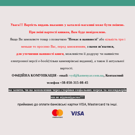
Увага!!! Вартість видань вказаних у каталозі-магазині може бути змінено.
При зміні вартості книжок, Вам буде повідомлено.
Якщо Ви замовляєте товар з позначкою "
Немає в наявності
" або
кількість три і
меньше то просимо Вас, перед замовленням,
з нами зв'язатися,
для уточнення наявності книги
, можливістю її додруку чи наявністю
електронної версії e-book(тільки каменярівські видання), а також її актуальної
вартості.
ОФіЦІЙНА КОМУНІКАЦІЯ - email:
vyd@kamenyar.com.ua
,
Контактний
телефон +38-050-315-08-45
на запити, чи на замовлення через сторінки соціальних мереж та месенджерів
ми не відповідаємо!!!
приймамо до оплати банківські картки VISA, Mastercard та інші.