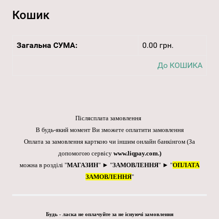
Кошик
Загальна СУМА:
0.00 грн.
До КОШИКА
Післясплата замовлення
В будь-який момент Ви зможете оплатити замовлення
Оплата за замовлення карткою чи іншим онлайн банкінгом
(За
допомогою сервісу
www.liqpay.com
.)
можна в розділі "
МАГАЗИН
" ► "
ЗАМОВЛЕННЯ
" ► "
ОПЛАТА
ЗАМОВЛЕННЯ
"
Будь - ласка не оплачуйте за не існуючі замовлення