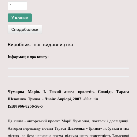
Виробник:
інші видавництва
Інформація про книгу:
Чумарна Марія. I. Тихий ангел пролетів. Сповідь Тараса
Шевченка. Тризна. - Львів: Апріорі, 2007. -80 с.: іл.
ISBN 966-8256-56-5
Ця книга - авторський проект Марії Чумарної, поетеси і дослідниці.
Авторка перекладу поеми Тараса Шевченка «Тризна» побувала в тих
місцях, де була написана поема, відчула живу присутність Тарасової