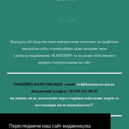
До гори
Передрук або будь-яке інше використання текстових чи графічних
матеріалів сайту в комерційних цілях можливе лише
з дозволу видавництва «КАМЕНЯР» та за умови обов’язкового
прямого гіперпосилання на сайт.
ОФіЦІЙНА КОМУНІКАЦІЯ - email:
vyd@kamenyar.com.ua
,
Контактний телефон +38-050-315-08-45
на запити, чи на замовлення через сторінки соціальних мереж та
месенджерів ми не відповідаємо!!!
Переглядаючи наш сайт видавництва
Кожне наше видання - це внесок у спротив,