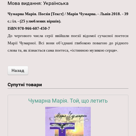
Мова видання
:
Українська
Чумарна Марія. Поезія [Текст] / Марія Чумарна. - Львів 2018. - 39
с.: іл. - (25 улюблених віршів).
ISBN 978-966-607-450-7
До чергового числа серії ввійшли поезії відомої сучасної поетеси
Марії Чумарної. Всі вони об’єднані глибокою повагою до рідного
слова та, як зізнається сама поетеса, «істинною музикою серця».
Супутні товари
Чумарна Марія. Той, що летить