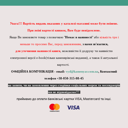
Увага!!! Вартість видань вказаних у каталозі-магазині може бути змінено.
При зміні вартості книжок, Вам буде повідомлено.
Якщо Ви замовляєте товар з позначкою "
Немає в наявності
" або
кількість три і
меньше то просимо Вас, перед замовленням,
з нами зв'язатися,
для уточнення наявності книги
, можливістю її додруку чи наявністю
електронної версії e-book(тільки каменярівські видання), а також її актуальної
вартості.
ОФіЦІЙНА КОМУНІКАЦІЯ - email:
vyd@kamenyar.com.ua
,
Контактний
телефон +38-050-315-08-45
на запити, чи на замовлення через сторінки соціальних мереж та месенджерів
ми не відповідаємо!!!
приймамо до оплати банківські картки VISA, Mastercard та інші.