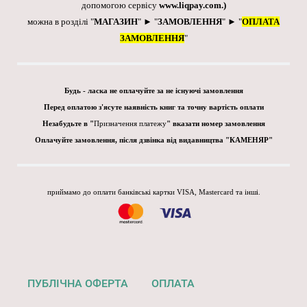
допомогою сервісу
www.liqpay.com
.)
можна в розділі "
МАГАЗИН
" ► "
ЗАМОВЛЕННЯ
" ► "
ОПЛАТА
ЗАМОВЛЕННЯ
"
Будь - ласка не оплачуйте за не існуючі замовлення
Перед оплатою з'ясуте наявність книг та точну вартість оплати
Незабудьте в "
Призначення платежу
" вказати номер замовлення
Оплачуйте замовлення, після дзвінка від видавництва "КАМЕНЯР"
приймамо до оплати банківські картки VISA, Mastercard та інші.
ПУБЛІЧНА ОФЕРТА
ОПЛАТА