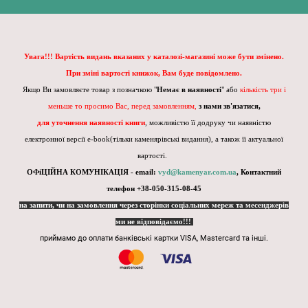
Увага!!! Вартість видань вказаних у каталозі-магазині може бути змінено.
При зміні вартості книжок, Вам буде повідомлено.
Якщо Ви замовляєте товар з позначкою "
Немає в наявності
" або
кількість три і
меньше то просимо Вас, перед замовленням,
з нами зв'язатися,
для уточнення наявності книги
, можливістю її додруку чи наявністю
електронної версії e-book(тільки каменярівські видання), а також її актуальної
вартості.
ОФіЦІЙНА КОМУНІКАЦІЯ - email:
vyd@kamenyar.com.ua
,
Контактний
телефон +38-050-315-08-45
на запити, чи на замовлення через сторінки соціальних мереж та месенджерів
ми не відповідаємо!!!
приймамо до оплати банківські картки VISA, Mastercard та інші.