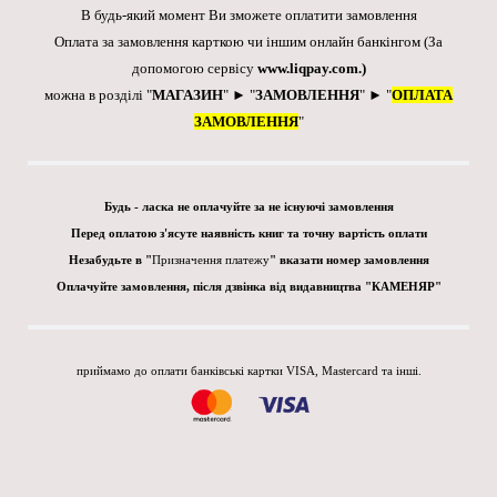
В будь-який момент Ви зможете оплатити замовлення
Оплата за замовлення карткою чи іншим онлайн банкінгом
(За
допомогою сервісу
www.liqpay.com
.)
можна в розділі "
МАГАЗИН
" ► "
ЗАМОВЛЕННЯ
" ► "
ОПЛАТА
ЗАМОВЛЕННЯ
"
Будь - ласка не оплачуйте за не існуючі замовлення
Перед оплатою з'ясуте наявність книг та точну вартість оплати
Незабудьте в "
Призначення платежу
" вказати номер замовлення
Оплачуйте замовлення, після дзвінка від видавництва "КАМЕНЯР"
приймамо до оплати банківські картки VISA, Mastercard та інші.