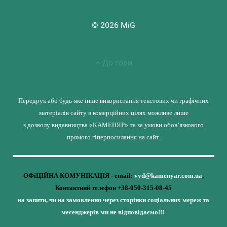
© 2026 MiG
До гори
Передрук або будь-яке інше використання текстових чи графічних
матеріалів сайту в комерційних цілях можливе лише
з дозволу видавництва «КАМЕНЯР» та за умови обов’язкового
прямого гіперпосилання на сайт.
ОФіЦІЙНА КОМУНІКАЦІЯ - email:
vyd@kamenyar.com.ua
,
Контактний телефон +38-050-315-08-45
на запити, чи на замовлення через сторінки соціальних мереж та
месенджерів ми не відповідаємо!!!