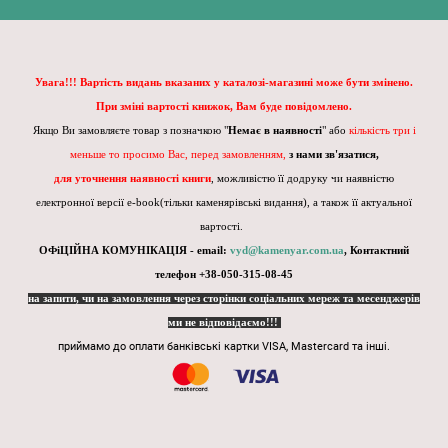
Увага!!! Вартість видань вказаних у каталозі-магазині може бути змінено.
При зміні вартості книжок, Вам буде повідомлено.
Якщо Ви замовляєте товар з позначкою "
Немає в наявності
" або
кількість три і
меньше то просимо Вас, перед замовленням,
з нами зв'язатися,
для уточнення наявності книги
, можливістю її додруку чи наявністю
електронної версії e-book(тільки каменярівські видання), а також її актуальної
вартості.
ОФіЦІЙНА КОМУНІКАЦІЯ - email:
vyd@kamenyar.com.ua
,
Контактний
телефон +38-050-315-08-45
на запити, чи на замовлення через сторінки соціальних мереж та месенджерів
ми не відповідаємо!!!
приймамо до оплати банківські картки VISA, Mastercard та інші.