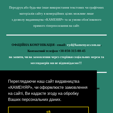
Передрук або будь-яке інше використання текстових чи графічних
матеріалів сайту в комерційних цілях можливе лише
з дозволу видавництва «КАМЕНЯР» та за умови обов’язкового
прямого гіперпосилання на сайт.
ОФіЦІЙНА КОМУНІКАЦІЯ - email:
vyd@kamenyar.com.ua
,
Контактний телефон +38-050-315-08-45
на запити, чи на замовлення через сторінки соціальних мереж та
месенджерів ми не відповідаємо!!!
Переглядаючи наш сайт видавництва
Кожне наше видання - це внесок у спротив,
«КАМЕНЯР», чи оформлюєте замовлення
у збереження ідентичності та неминучу перемогу України
на сайті, Ви надаєте згоду на обробку
(видавництво «КАМЕНЯР»)
Ваших персональних даних.
ok