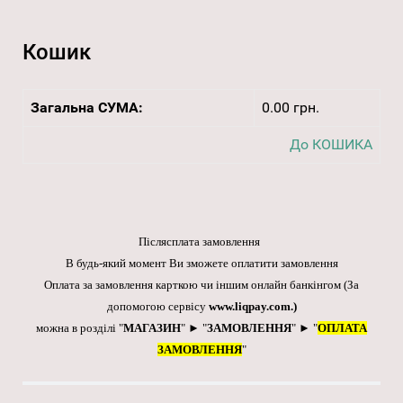
Кошик
Загальна СУМА:
0.00 грн.
До КОШИКА
Післясплата замовлення
В будь-який момент Ви зможете оплатити замовлення
Оплата за замовлення карткою чи іншим онлайн банкінгом
(За
допомогою сервісу
www.liqpay.com
.)
можна в розділі "
МАГАЗИН
" ► "
ЗАМОВЛЕННЯ
" ► "
ОПЛАТА
ЗАМОВЛЕННЯ
"