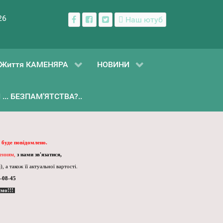
26
Наш ютуб
Життя КАМЕНЯРА
НОВИНИ
... БЕЗПАМ’ЯТСТВА?..
 буде повідомлено.
ленням,
з нами зв'язатися,
, а також її актуальної вартості.
-08-45
ємо!!!