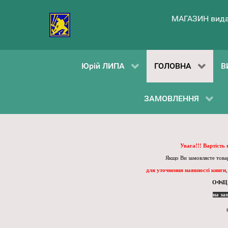
МАГАЗИН вида
Юрій ЛИПА
ГОЛОВНА
В
ЗАМОВЛЕННЯ
Увага!!! Вартість
Якщо Ви замовляєте товар
для уточнення наявності книги
ОФіЦ
на за