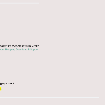
Copyright MAXXmarketing GmbH
oomShopping Download & Support
qpay.com
.)
Я
"