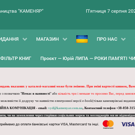
ництва "КАМЕНЯР"
П'ятниця 7 серпня 20
ИДАННЯ
МАГАЗИН
ПРО НАС
ФІЛЬТР КНИГ
Проєкт — Юрій ЛИПА — РОКИ ПАМ'ЯТІ ЧИ 
 видань вказаних у каталозі-магазині може бути змінено. При зміні вартості книжок, Вам
 з позначкою "
Немає в наявності
" або
кількість три і меньше то просимо Вас, перед замов
, можливістю її додруку чи наявністю електронної версії e-book(тільки каменярівські видання)
ІЙНА КОМУНІКАЦІЯ - email:
vyd@kamenyar.com.ua
,
Контактний телефон +38-050-315
пити, чи на замовлення через сторінки соціальних мереж та месенджерів ми не відповіда
приймамо до оплати банківські картки VISA, Mastercard та інші.