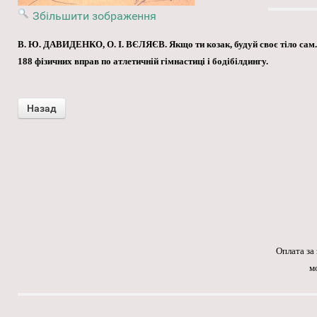
Збільшити зображення
В. Ю. ДАВИДЕНКО, О. І. ВЄЛЯЄВ. Якщо ти козак, будуй своє тіло сам.
188 фізичних вправ по атлетичній гімнастиці і бодібілдингу.
Оплата за
м