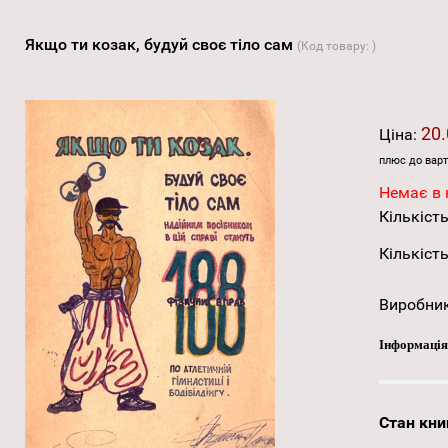
Якщо ти козак, будуй своє тіло сам
(Код товару:
)
20.
Ціна:
плюс до варт
Немає в 
Кількість
Кількість
Виробни
Інформація
Стан кни