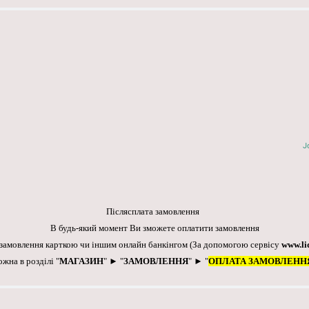
J
Післясплата замовлення
В будь-який момент Ви зможете оплатити замовлення
 замовлення карткою чи іншим онлайн банкінгом
(За допомогою сервісу
www.li
ожна в розділі "
МАГАЗИН
" ► "
ЗАМОВЛЕННЯ
" ► "
ОПЛАТА ЗАМОВЛЕНН