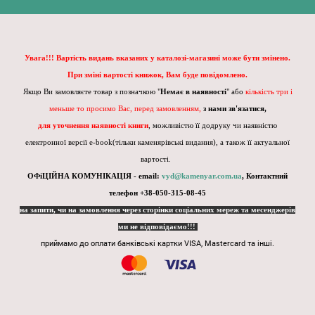
Увага!!! Вартість видань вказаних у каталозі-магазині може бути змінено.
При зміні вартості книжок, Вам буде повідомлено.
Якщо Ви замовляєте товар з позначкою "
Немає в наявності
" або
кількість три і
меньше то просимо Вас, перед замовленням,
з нами зв'язатися,
для уточнення наявності книги
, можливістю її додруку чи наявністю
електронної версії e-book(тільки каменярівські видання), а також її актуальної
вартості.
ОФіЦІЙНА КОМУНІКАЦІЯ - email:
vyd@kamenyar.com.ua
,
Контактний
телефон +38-050-315-08-45
на запити, чи на замовлення через сторінки соціальних мереж та месенджерів
ми не відповідаємо!!!
приймамо до оплати банківські картки VISA, Mastercard та інші.