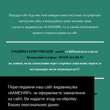
Передрук або будь-яке інше використання текстових чи графічних
матеріалів сайту в комерційних цілях можливе лише
з дозволу видавництва «КАМЕНЯР» та за умови обов’язкового
прямого гіперпосилання на сайт.
ОФіЦІЙНА КОМУНІКАЦІЯ - email:
vyd@kamenyar.com.ua
,
Контактний телефон +38-050-315-08-45
на запити, чи на замовлення через сторінки соціальних мереж та
месенджерів ми не відповідаємо!!!
Переглядаючи наш сайт видавництва
Кожне наше видання - це внесок у спротив,
«КАМЕНЯР», чи оформлюєте замовлення
у збереження ідентичності та неминучу перемогу України
на сайті, Ви надаєте згоду на обробку
(видавництво «КАМЕНЯР»)
Ваших персональних даних.