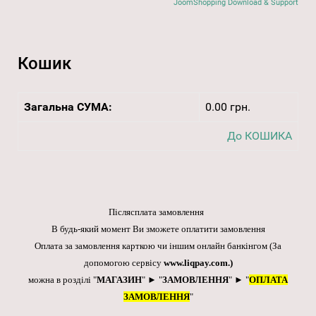
JoomShopping Download & Support
Кошик
Загальна СУМА:
0.00 грн.
До КОШИКА
Післясплата замовлення
В будь-який момент Ви зможете оплатити замовлення
Оплата за замовлення карткою чи іншим онлайн банкінгом
(За
допомогою сервісу
www.liqpay.com
.)
можна в розділі "
МАГАЗИН
" ► "
ЗАМОВЛЕННЯ
" ► "
ОПЛАТА
ЗАМОВЛЕННЯ
"