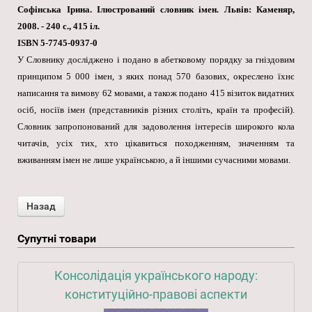
Софінська Ірина. Ілюстрований словник імен. Львів: Каменяр,
2008. - 240 с., 415 іл.
ISBN 5-7745-0937-0
У Словнику досліджено і подано в абетковому порядку за гніздовим
принципом 5 000 імен, з яких понад 570 базових, окреслено їхнє
написання та вимову 62 мовами, а також подано 415 візиток видатних
осіб, носіїв імен (представників різних століть, країн та професій).
Словник запропонований для задоволення інтересів широкого кола
читачів, усіх тих, хто цікавиться походженням, значенням та
вживанням імен не лише українською, а й іншими сучасними мовами.
Супутні товари
Консолідація українського народу:
конституційно-правові аспекти