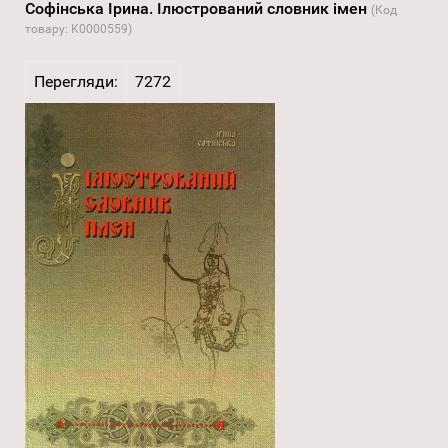
Софінська Ірина. Ілюстрований словник імен
(Код
товару:
K0000559
)
Перегляди:
7272