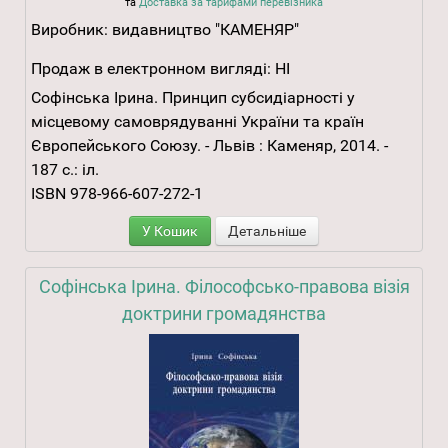
та
Доставка за тарифами перевізника
Виробник:
видавництво "КАМЕНЯР"
Продаж в електронном вигляді:
НІ
Софінська Ірина. Принцип субсидіарності у
місцевому самоврядуванні України та країн
Європейського Союзу. - Львів : Каменяр, 2014. -
187 с.: іл.
ISBN 978-966-607-272-1
У Кошик
Детальніше
Софінська Ірина. Філософсько-правова візія
доктрини громадянства