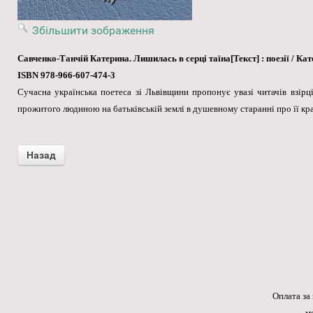
Збільшити зображення
Савченко-Танчій Катерина. Лишилась в серці таїна[Текст] : поезії / Кате
ISBN 978-966-607-474-3
Сучасна українська поетеса зі Львівщини пропонує увазі читачів взірці
прожитого людиною на батьківській землі в душевному старанні про її кр
Оплата за
м