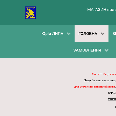
МАГАЗИН вида
Юрій ЛИПА
ГОЛОВНА
В
ЗАМОВЛЕННЯ
Увага!!! Вартість
Якщо Ви замовляєте товар
для уточнення наявності книги
ОФіЦ
на за