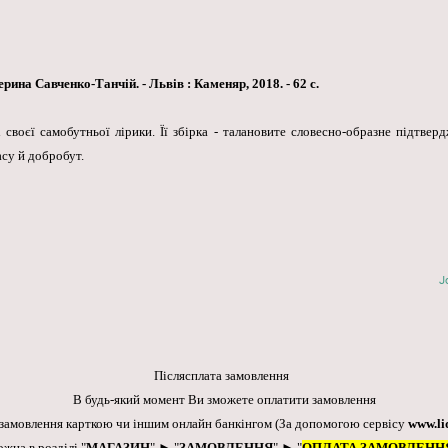
рина Савченко-Танчій. - Львів : Каменяр, 2018. - 62 с.
 своєї самобутньої лірики. Її збірка - талановите словесно-образне підтве
асу й добробут.
J
Післясплата замовлення
В будь-який момент Ви зможете оплатити замовлення
 замовлення карткою чи іншим онлайн банкінгом
(За допомогою сервісу
www.li
ожна в розділі "
МАГАЗИН
" ► "
ЗАМОВЛЕННЯ
" ► "
ОПЛАТА ЗАМОВЛЕНН