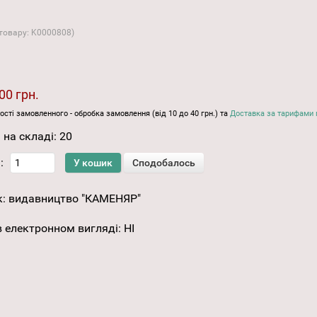
 товару:
K0000808
)
00 грн.
ості замовленного - обробка замовлення (від 10 до 40 грн.) та
Доставка за тарифами 
 на складі:
20
:
к:
видавництво "КАМЕНЯР"
 електронном вигляді
:
НІ