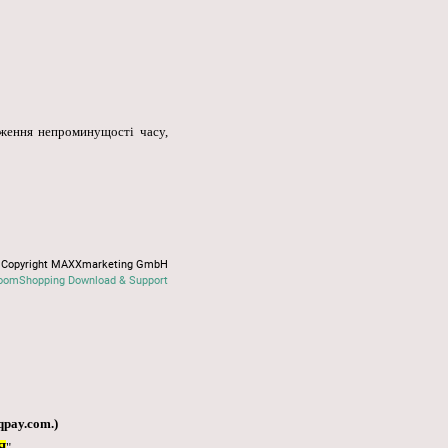
рдження непроминущості часу,
Copyright MAXXmarketing GmbH
oomShopping Download & Support
qpay.com
.)
Я
"