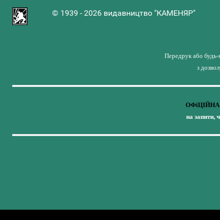
© 1939 - 2026 видавництво "КАМЕНЯР"
Передрук або будь-
з дозво
ОФіЦІЙНА 
на запити, 