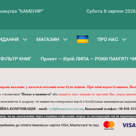
ництва "КАМЕНЯР"
Субота 8 серпня 2026
ИДАННЯ
МАГАЗИН
ПРО НАС
ФІЛЬТР КНИГ
Проєкт — Юрій ЛИПА — РОКИ ПАМ'ЯТІ ЧИ 
 видань вказаних у каталозі-магазині може бути змінено. При зміні вартості книжок, Вам
 з позначкою "
Немає в наявності
" або
кількість три і меньше то просимо Вас, перед замов
, можливістю її додруку чи наявністю електронної версії e-book(тільки каменярівські видання)
ІЙНА КОМУНІКАЦІЯ - email:
vyd@kamenyar.com.ua
,
Контактний телефон +38-050-315
пити, чи на замовлення через сторінки соціальних мереж та месенджерів ми не відповіда
приймамо до оплати банківські картки VISA, Mastercard та інші.