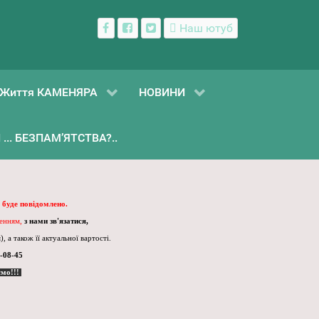
Наш ютуб
Життя КАМЕНЯРА
НОВИНИ
... БЕЗПАМ’ЯТСТВА?..
 буде повідомлено.
ленням,
з нами зв'язатися,
, а також її актуальної вартості.
-08-45
ємо!!!