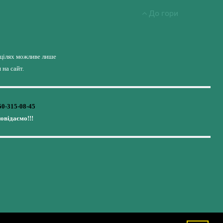
До гори
 цілях можливе лише
на сайт.
50-315-08-45
повідаємо!!!