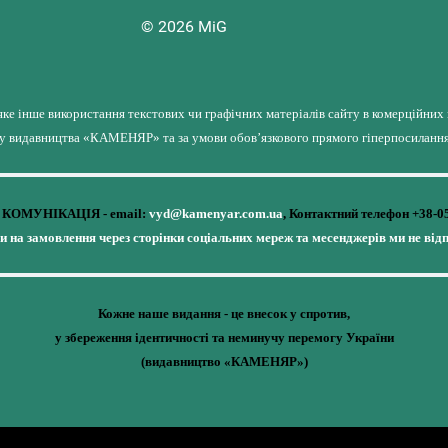
© 2026 MiG
яке інше використання текстових чи графічних матеріалів сайту в комерційних
лу видавництва «КАМЕНЯР» та за умови обов’язкового прямого гіперпосилання 
КОМУНІКАЦІЯ - email:
vyd@kamenyar.com.ua
,
Контактний телефон +38-0
чи на замовлення через сторінки соціальних мереж та месенджерів ми не від
Кожне наше видання - це внесок у спротив,
у збереження ідентичності та неминучу перемогу України
(видавництво «КАМЕНЯР»)