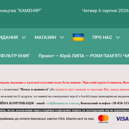
ництва "КАМЕНЯР"
Четвер 6 серпня 2026
ИДАННЯ
МАГАЗИН
ПРО НАС
ФІЛЬТР КНИГ
Проєкт — Юрій ЛИПА — РОКИ ПАМ'ЯТІ ЧИ 
 видань вказаних у каталозі-магазині може бути змінено. При зміні вартості книжок, Вам
 з позначкою "
Немає в наявності
" або
кількість три і меньше то просимо Вас, перед замов
, можливістю її додруку чи наявністю електронної версії e-book(тільки каменярівські видання)
ІЙНА КОМУНІКАЦІЯ - email:
vyd@kamenyar.com.ua
,
Контактний телефон +38-050-315
пити, чи на замовлення через сторінки соціальних мереж та месенджерів ми не відповіда
приймамо до оплати банківські картки VISA, Mastercard та інші.