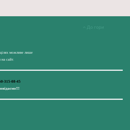
До гори
 цілях можливе лише
на сайт.
50-315-08-45
повідаємо!!!