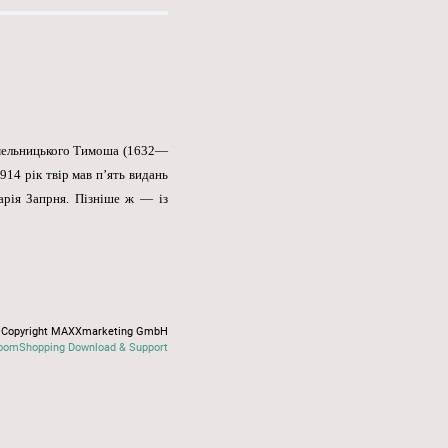
 Хмельницького Тимоша (1632—
914 рік твір мав п’ять видань
арія Запрня. Пізніше ж — із
Copyright MAXXmarketing GmbH
oomShopping Download & Support