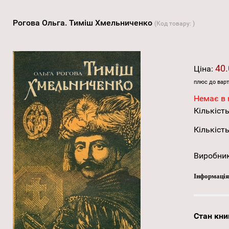
Рогова Ольга. Тиміш Хмельниченко
(Код товару:
)
40.
Ціна:
плюс до варт
Немає в 
Кількість
Кількість
Виробни
Інформація
Стан кни