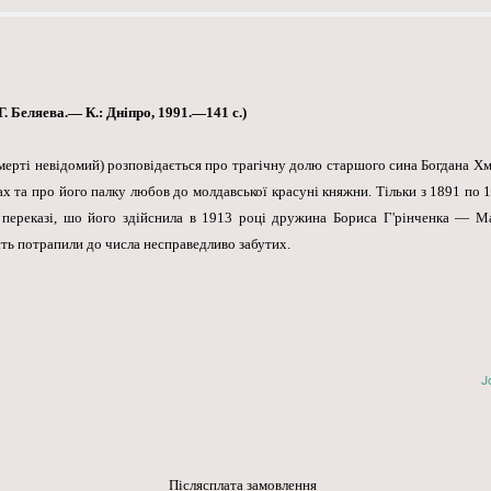
. Беляева.— К.: Дніпро, 1991.—141 с.)
 смерті невідомий) розповідається про трагічну долю старшого сина Богдана
х та про його палку любов до молдавської красуні княжни. Тільки з 1891 по 1
у переказі, шо його здійснила в 1913 році дружина Бориса Г'рінченка — М
сть потрапили до числа несправедливо забутих.
J
Післясплата замовлення