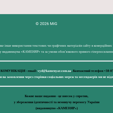
© 2026 MiG
яке інше використання текстових чи графічних матеріалів сайту в комерційних
лу видавництва «КАМЕНЯР» та за умови обов’язкового прямого гіперпосилання 
КОМУНІКАЦІЯ - email:
vyd@kamenyar.com.ua
,
Контактний телефон +38-0
чи на замовлення через сторінки соціальних мереж та месенджерів ми не від
Кожне наше видання - це внесок у спротив,
у збереження ідентичності та неминучу перемогу України
(видавництво «КАМЕНЯР»)