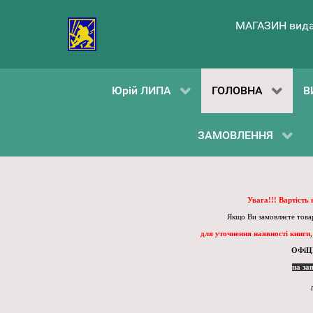
МАГАЗИН вида
Юрій ЛИПА
ГОЛОВНА
В
ЗАМОВЛЕННЯ
Увага!!! Вартість
Якщо Ви замовляєте товар
для уточнення наявності книги
ОФіЦ
на за