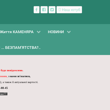
Наш ютуб
Життя КАМЕНЯРА
НОВИНИ
... БЕЗПАМ’ЯТСТВА?..
 буде повідомлено.
ленням,
з нами зв'язатися,
, а також її актуальної вартості.
-08-45
ємо!!!