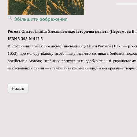
Збільшити зображення
Рогова Ольга. Тиміш Хмельниченко: Історична повість (Передмова В. Г
ISBN 5-308-01417-5
В історичній повісті російської письменниці Ольги Рогової (1851 — рік
1653), про молоду відвагу цього чигиринського сотника в бойових похода
російською мовою; неабияку популярність здобув він і в українськом
нез’ясованих причин — і талановита письменниця, і її непересічна творчі