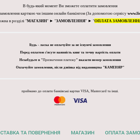
В будь-який момент Ви зможете оплатити замовлення
 замовлення карткою чи іншим онлайн банкінгом
(За допомогою сервісу
www.li
ожна в розділі "
МАГАЗИН
" ► "
ЗАМОВЛЕННЯ
" ► "
ОПЛАТА ЗАМОВЛЕНН
Будь - ласка не оплачуйте за не існуючі замовлення
Перед оплатою з'ясуте наявність книг та точну вартість оплати
Незабудьте в "
Призначення платежу
" вказати номер замовлення
Оплачуйте замовлення, після дзвінка від видавництва "КАМЕНЯР"
приймамо до оплати банківські картки VISA, Mastercard та інші.
СТАВКА ТА ПОВЕРНЕННЯ
МАГАЗИН
ОПЛАТА ЗАМ