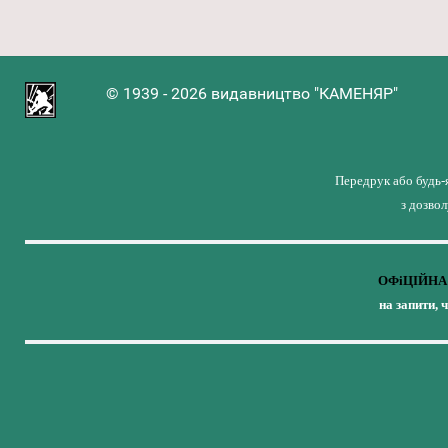
© 1939 - 2026 видавництво "КАМЕНЯР"
Передрук або будь-
з дозво
ОФіЦІЙНА 
на запити, 