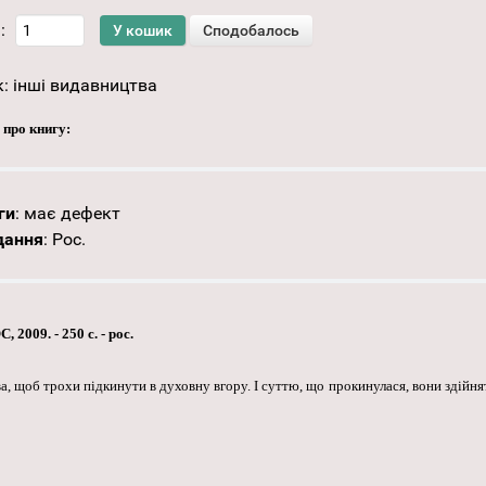
:
к:
інші видавництва
 про книгу:
ги
:
має дефект
дання
:
Рос.
2009. - 250 с. - рос.
, щоб трохи підкинути в духовну вгору. І суттю, що прокинулася, вони здійня