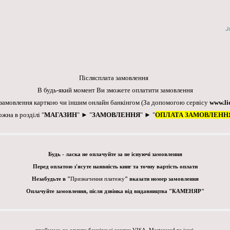
J
Післясплата замовлення
В будь-який момент Ви зможете оплатити замовлення
 замовлення карткою чи іншим онлайн банкінгом
(За допомогою сервісу
www.li
ожна в розділі "
МАГАЗИН
" ► "
ЗАМОВЛЕННЯ
" ► "
ОПЛАТА ЗАМОВЛЕНН
Будь - ласка не оплачуйте за не існуючі замовлення
Перед оплатою з'ясуте наявність книг та точну вартість оплати
Незабудьте в "
Призначення платежу
" вказати номер замовлення
Оплачуйте замовлення, після дзвінка від видавництва "КАМЕНЯР"