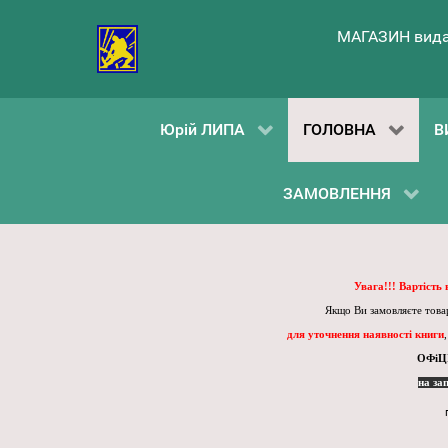
МАГАЗИН вида
Юрій ЛИПА
ГОЛОВНА
В
ЗАМОВЛЕННЯ
Увага!!! Вартість
Якщо Ви замовляєте товар
для уточнення наявності книги
ОФіЦ
на за