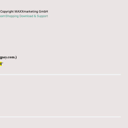
Copyright MAXXmarketing GmbH
oomShopping Download & Support
qpay.com
.)
Я
"