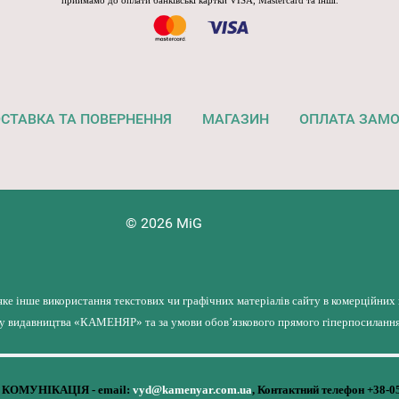
приймамо до оплати банківські картки VISA, Mastercard та інші.
СТАВКА ТА ПОВЕРНЕННЯ
МАГАЗИН
ОПЛАТА ЗАМ
© 2026 MiG
яке інше використання текстових чи графічних матеріалів сайту в комерційних
лу видавництва «КАМЕНЯР» та за умови обов’язкового прямого гіперпосилання 
КОМУНІКАЦІЯ - email:
vyd@kamenyar.com.ua
,
Контактний телефон +38-0