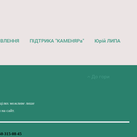
ОВЛЕННЯ
ПІДТРИКА "КАМЕНЯРа"
Юрій ЛИПА
До гори
 цілях можливе лише
на сайт.
50-315-08-45