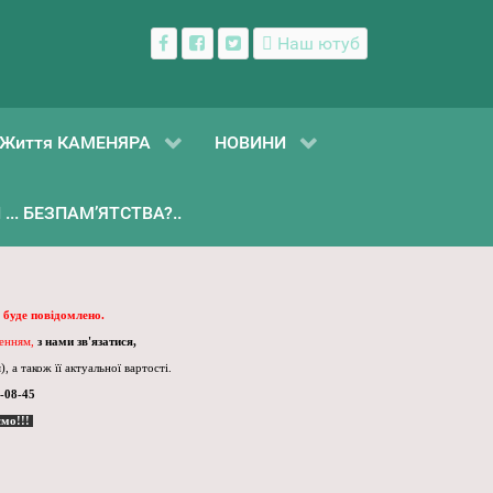
Наш ютуб
Життя КАМЕНЯРА
НОВИНИ
... БЕЗПАМ’ЯТСТВА?..
 буде повідомлено.
ленням,
з нами зв'язатися,
, а також її актуальної вартості.
-08-45
ємо!!!