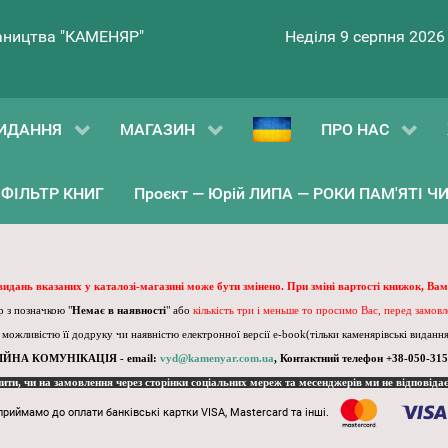
ництва "КАМЕНЯР"
Неділя 9 серпня 2026
ИДАННЯ
МАГАЗИН
ПРО НАС
ФІЛЬТР КНИГ
Проєкт — Юрій ЛИПА — РОКИ ПАМ'ЯТІ ЧИ 
 видань вказаних у каталозі-магазині може бути змінено. При зміні вартості книжок, Вам
 з позначкою "
Немає в наявності
" або
кількість три і меньше то просимо Вас, перед замов
, можливістю її додруку чи наявністю електронної версії e-book(тільки каменярівські видання)
ІЙНА КОМУНІКАЦІЯ - email:
vyd@kamenyar.com.ua
,
Контактний телефон +38-050-315
пити, чи на замовлення через сторінки соціальних мереж та месенджерів ми не відповіда
приймамо до оплати банківські картки VISA, Mastercard та інші.