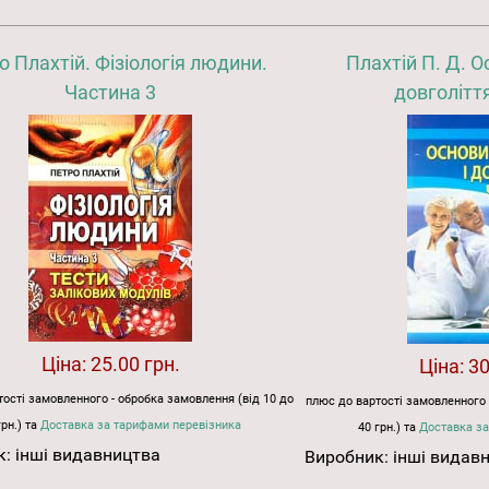
о Плахтій. Фізіологія людини.
Плахтій П. Д. О
Частина 3
довголіття
Ціна:
25.00 грн.
Ціна:
30
ості замовленного - обробка замовлення (від 10 до
плюс до вартості замовленного 
грн.) та
Доставка за тарифами перевізника
40 грн.) та
Доставка за
к:
інші видавництва
Виробник:
інші видав