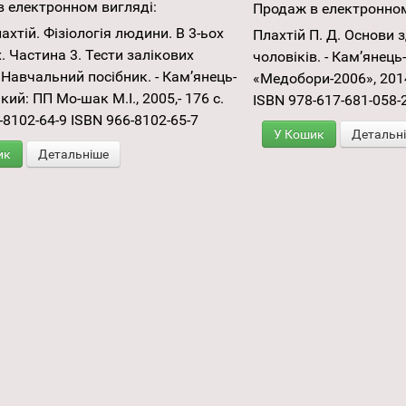
 електронном вигляді:
Продаж в електронном
ахтій. Фізіологія людини. В 3-ьох
Плахтій П. Д. Основи з
. Частина 3. Тести залікових
чоловіків. - Кам’янець
 Навчальний посібник. - Кам’янець-
«Медобори-2006», 2014
кий: ПП Мо-шак М.І., 2005,- 176 с.
ISBN 978-617-681-058-
-8102-64-9 ISBN 966-8102-65-7
У Кошик
Детальн
ик
Детальніше