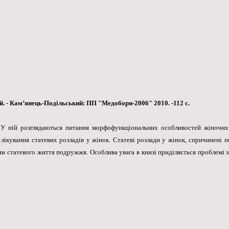
ний. - Кам’янець-Подільський: ПП "Медобори-2006" 2010. -112 с.
. У ній розглядаються питання морфофункціональних особливостей жіночих 
а лікування статевих розладів у жінок. Статеві розлади у жінок, спричинені
гієни статевого життя подружжя. Особлива увага в книзі приділяється проблем