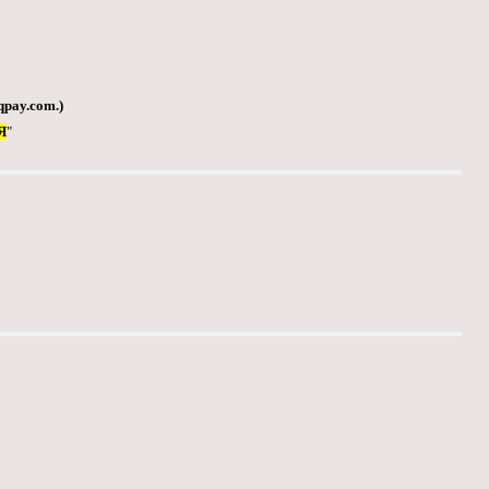
qpay.com
.)
Я
"