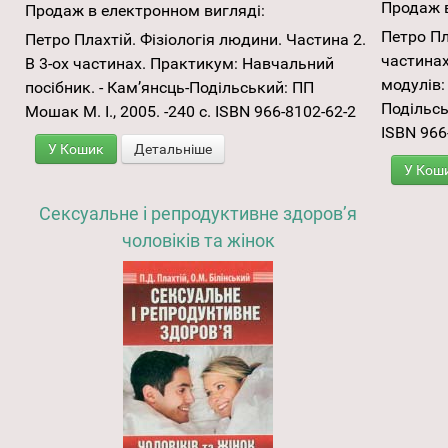
Продаж в
Продаж в електронном вигляді:
Петро Пл
Петро Плахтій. Фізіологія людини. Частина 2.
частинах
В 3-ох частинах. Практикум: Навчальний
модулів:
посібник. - Кам’янсць-Подільський: ПП
Подільсь
Мошак М. І., 2005. -240 с. ISBN 966-8102-62-2
ISBN 966
У Кошик
Детальніше
У Кош
Сексуальне і репродуктивне здоров’я
чоловіків та жінок