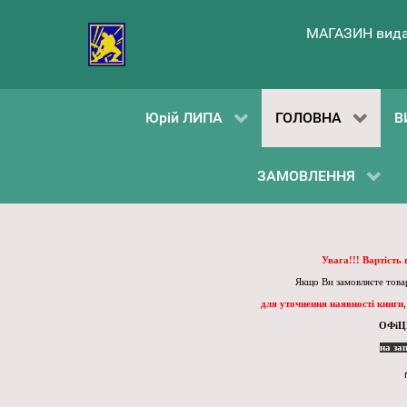
МАГАЗИН вида
Юрій ЛИПА
ГОЛОВНА
В
ЗАМОВЛЕННЯ
Увага!!! Вартість
Якщо Ви замовляєте товар
для уточнення наявності книги
ОФіЦ
на за