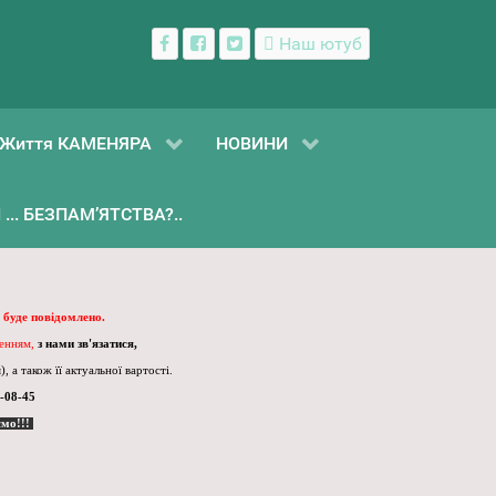
Наш ютуб
Життя КАМЕНЯРА
НОВИНИ
... БЕЗПАМ’ЯТСТВА?..
 буде повідомлено.
ленням,
з нами зв'язатися,
, а також її актуальної вартості.
-08-45
ємо!!!