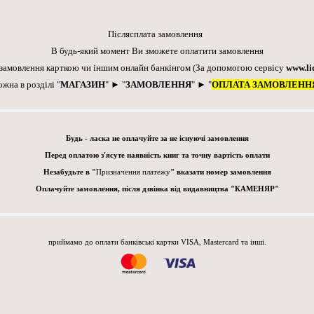
Післясплата замовлення
В будь-який момент Ви зможете оплатити замовлення
 замовлення карткою чи іншим онлайн банкінгом
(За допомогою сервісу
www.li
ожна в розділі "
МАГАЗИН
" ► "
ЗАМОВЛЕННЯ
" ► "
ОПЛАТА ЗАМОВЛЕНН
Будь - ласка не оплачуйте за не існуючі замовлення
Перед оплатою з'ясуте наявність книг та точну вартість оплати
Незабудьте в "
Призначення платежу
" вказати номер замовлення
Оплачуйте замовлення, після дзвінка від видавництва "КАМЕНЯР"
приймамо до оплати банківські картки VISA, Mastercard та інші.