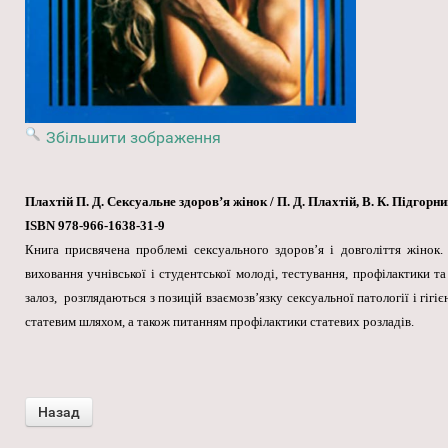
Збільшити зображення
Плахтій П. Д. Сексуальне здоров’я жінок / П. Д. Плахтій, В. К. Підгор
ISBN 978-966-1638-31-9
Книга присвячена проблемі сексуального здоров’я і довголіття жінок
виховання учнівської і студентської молоді, тестування, профілактики т
залоз, розглядаються з позицій взаємозв’язку сексуальної патології і гі
статевим шляхом, а також питанням профілактики статевих розладів.