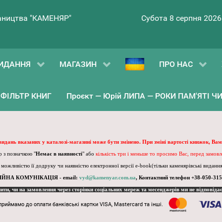
ництва "КАМЕНЯР"
Субота 8 серпня 2026
ИДАННЯ
МАГАЗИН
ПРО НАС
ФІЛЬТР КНИГ
Проєкт — Юрій ЛИПА — РОКИ ПАМ'ЯТІ ЧИ 
 видань вказаних у каталозі-магазині може бути змінено. При зміні вартості книжок, Вам
 з позначкою "
Немає в наявності
" або
кількість три і меньше то просимо Вас, перед замов
, можливістю її додруку чи наявністю електронної версії e-book(тільки каменярівські видання)
ІЙНА КОМУНІКАЦІЯ - email:
vyd@kamenyar.com.ua
,
Контактний телефон +38-050-315
пити, чи на замовлення через сторінки соціальних мереж та месенджерів ми не відповіда
приймамо до оплати банківські картки VISA, Mastercard та інші.