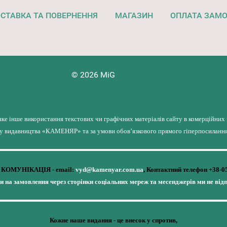
СТАВКА ТА ПОВЕРНЕННЯ
МАГАЗИН
ОПЛАТА ЗАМ
© 2026 MiG
яке інше використання текстових чи графічних матеріалів сайту в комерційних
лу видавництва «КАМЕНЯР» та за умови обов’язкового прямого гіперпосилання 
КОМУНІКАЦІЯ - email:
vyd@kamenyar.com.ua
,
Контактний телефон +38-0
чи на замовлення через сторінки соціальних мереж та месенджерів ми не від
Кожне наше видання - це внесок у спротив,