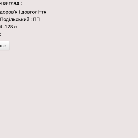
 вигляді:
доров’я і довголіття
-Подільський : ПП
.-128 с.
2
іше