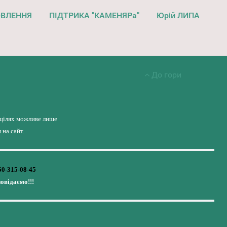
ОВЛЕННЯ
ПІДТРИКА "КАМЕНЯРа"
Юрій ЛИПА
До гори
 цілях можливе лише
на сайт.
50-315-08-45
повідаємо!!!