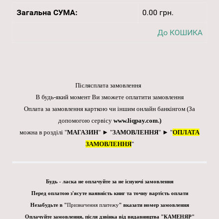
Загальна СУМА:
0.00 грн.
До КОШИКА
Післясплата замовлення
В будь-який момент Ви зможете оплатити замовлення
Оплата за замовлення карткою чи іншим онлайн банкінгом
(За
допомогою сервісу
www.liqpay.com
.)
можна в розділі "
МАГАЗИН
" ► "
ЗАМОВЛЕННЯ
" ► "
ОПЛАТА
ЗАМОВЛЕННЯ
"
Будь - ласка не оплачуйте за не існуючі замовлення
Перед оплатою з'ясуте наявність книг та точну вартість оплати
Незабудьте в "
Призначення платежу
" вказати номер замовлення
Оплачуйте замовлення, після дзвінка від видавництва "КАМЕНЯР"