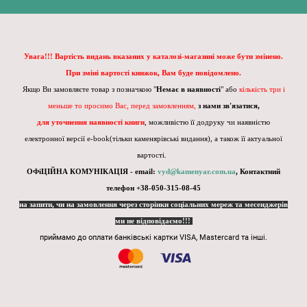
Увага!!! Вартість видань вказаних у каталозі-магазині може бути змінено.
При зміні вартості книжок, Вам буде повідомлено.
Якщо Ви замовляєте товар з позначкою "
Немає в наявності
" або
кількість три і
меньше то просимо Вас, перед замовленням,
з нами зв'язатися,
для уточнення наявності книги
, можливістю її додруку чи наявністю
електронної версії e-book(тільки каменярівські видання), а також її актуальної
вартості.
ОФіЦІЙНА КОМУНІКАЦІЯ - email:
vyd@kamenyar.com.ua
,
Контактний
телефон +38-050-315-08-45
на запити, чи на замовлення через сторінки соціальних мереж та месенджерів
ми не відповідаємо!!!
приймамо до оплати банківські картки VISA, Mastercard та інші.