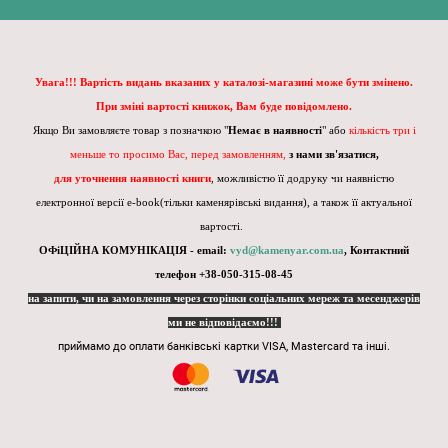
Увага!!! Вартість видань вказаних у каталозі-магазині може бути змінено.
При зміні вартості книжок, Вам буде повідомлено.
Якщо Ви замовляєте товар з позначкою "
Немає в наявності
" або
кількість три і
меньше то просимо Вас, перед замовленням,
з нами зв'язатися,
для уточнення наявності книги
, можливістю її додруку чи наявністю
електронної версії e-book(тільки каменярівські видання), а також її актуальної
вартості.
ОФіЦІЙНА КОМУНІКАЦІЯ - email:
vyd@kamenyar.com.ua
,
Контактний
телефон +38-050-315-08-45
на запити, чи на замовлення через сторінки соціальних мереж та месенджерів
ми не відповідаємо!!!
приймамо до оплати банківські картки VISA, Mastercard та інші.