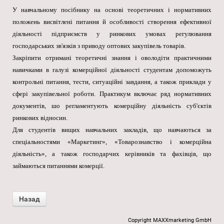
У навчальному посібнику на основі теоретичних і нормативних
положень висвітлені питання й особливості створення ефективної
діяльності підприємств у ринкових умовах регулювання
господарських зв'язків з приводу оптових закупівель товарів.
Закріпити отримані теоретичні знання і оволодіти практичними
навичками в галузі комерційної діяльності студентам допоможуть
контрольні питання, тести, ситуаційні завдання, а також приклади у
сфері закупівельної роботи. Практикум включає ряд нормативних
документів, шо регламентують комерційну діяльність суб'єктів
ринкових відносин.
Для студентів вищих навчальних закладів, що навчаються за
спеціальностями «Маркетинг», «Товарознавство і комерційна
діяльність», а також господарчих керівників та фахівців, що
займаються питаннями комерції.
Copyright MAXXmarketing GmbH