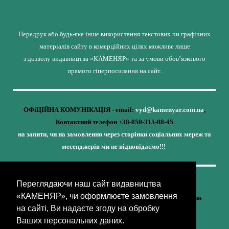
Передрук або будь-яке інше використання текстових чи графічних
матеріалів сайту в комерційних цілях можливе лише
з дозволу видавництва «КАМЕНЯР» та за умови обов’язкового
прямого гіперпосилання на сайт.
ОФіЦІЙНА КОМУНІКАЦІЯ - email:
vyd@kamenyar.com.ua
,
Контактний телефон +38-050-315-08-45
на запити, чи на замовлення через сторінки соціальних мереж та
месенджерів ми не відповідаємо!!!
Переглядаючи наш сайт видавництва
Кожне наше видання - це внесок у спротив,
«КАМЕНЯР», чи оформлюєте замовлення
у збереження ідентичності та неминучу перемогу України
на сайті, Ви надаєте згоду на обробку
(видавництво «КАМЕНЯР»)
Ваших персональних даних.