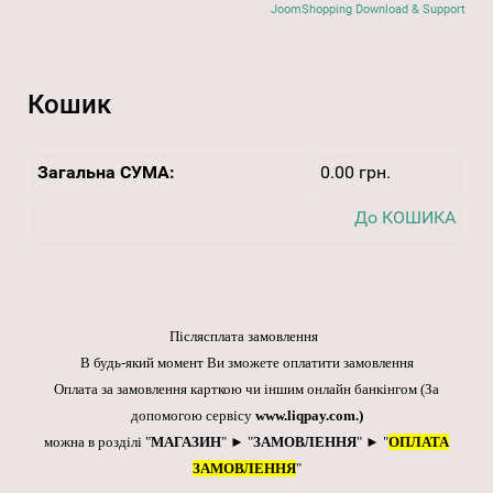
JoomShopping Download & Support
Кошик
Загальна СУМА:
0.00 грн.
До КОШИКА
Післясплата замовлення
В будь-який момент Ви зможете оплатити замовлення
Оплата за замовлення карткою чи іншим онлайн банкінгом
(За
допомогою сервісу
www.liqpay.com
.)
можна в розділі "
МАГАЗИН
" ► "
ЗАМОВЛЕННЯ
" ► "
ОПЛАТА
ЗАМОВЛЕННЯ
"