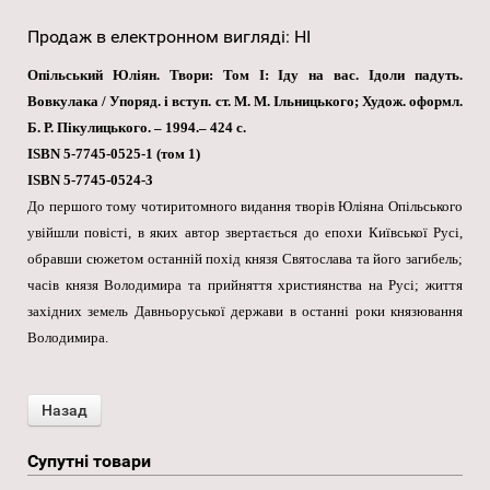
Продаж в електронном вигляді
:
НІ
Опільський Юліян. Твори: Том І: Іду на вас. Ідоли падуть.
Вовкулака / Упоряд. і вступ. ст. М. М. Ільницького; Худож. оформл.
Б. Р. Пікулицького. – 1994.– 424 с.
ISBN 5-7745-0525-1 (том 1)
ISBN 5-7745-0524-3
До першого тому чотиритомного видання творів Юліяна Опільського
увійшли повісті, в яких автор звертається до епохи Київської Русі,
обравши сюжетом останній похід князя Святослава та його загибель;
часів князя Володимира та прийняття християнства на Русі; життя
західних земель Давньоруської держави в останні роки князювання
Володимира.
Супутні товари