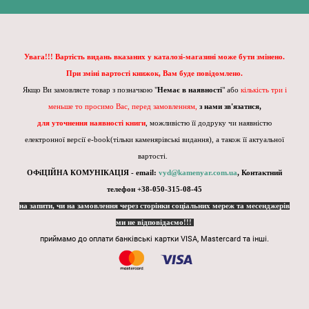
Увага!!! Вартість видань вказаних у каталозі-магазині може бути змінено.
При зміні вартості книжок, Вам буде повідомлено.
Якщо Ви замовляєте товар з позначкою "
Немає в наявності
" або
кількість три і
меньше то просимо Вас, перед замовленням,
з нами зв'язатися,
для уточнення наявності книги
, можливістю її додруку чи наявністю
електронної версії e-book(тільки каменярівські видання), а також її актуальної
вартості.
ОФіЦІЙНА КОМУНІКАЦІЯ - email:
vyd@kamenyar.com.ua
,
Контактний
телефон +38-050-315-08-45
на запити, чи на замовлення через сторінки соціальних мереж та месенджерів
ми не відповідаємо!!!
приймамо до оплати банківські картки VISA, Mastercard та інші.