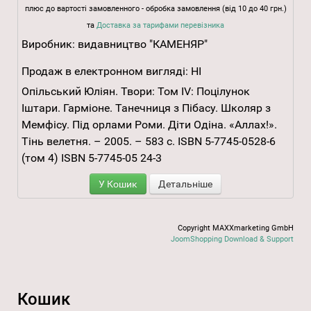
плюс до вартості замовленного - обробка замовлення (від 10 до 40 грн.)
та
Доставка за тарифами перевізника
Виробник:
видавництво "КАМЕНЯР"
Продаж в електронном вигляді:
НІ
Опільський Юліян. Твори: Том ІV: Поцілунок
Іштари. Гарміоне. Танечниця з Пібасу. Школяр з
Мемфісу. Під орлами Роми. Діти Одіна. «Аллах!».
Тінь велетня. – 2005. – 583 с. ISBN 5-7745-0528-6
(том 4) ISBN 5-7745-05 24-3
У Кошик
Детальніше
Copyright MAXXmarketing GmbH
JoomShopping Download & Support
Кошик