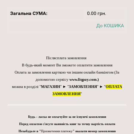
Загальна СУМА:
0.00 грн.
До КОШИКА
Післясплата замовлення
В будь-який момент Ви зможете оплатити замовлення
Оплата за замовлення карткою чи іншим онлайн банкінгом
(За
допомогою сервісу
www.liqpay.com
.)
можна в розділі "
МАГАЗИН
" ► "
ЗАМОВЛЕННЯ
" ► "
ОПЛАТА
ЗАМОВЛЕННЯ
"
Будь - ласка не оплачуйте за не існуючі замовлення
Перед оплатою з'ясуте наявність книг та точну вартість оплати
Незабудьте в "
Призначення платежу
" вказати номер замовлення