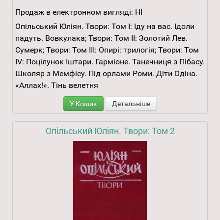
Продаж в електронном вигляді:
НІ
Опільський Юліян. Твори: Том І: Іду на вас. Ідоли
падуть. Вовкулака; Твори: Том ІІ: Золотий Лев.
Сумерк; Твори: Том ІІІ: Опирі: трилогія; Твори: Том
ІV: Поцілунок Іштари. Гарміоне. Танечниця з Пібасу.
Школяр з Мемфісу. Під орлами Роми. Діти Одіна.
«Аллах!». Тінь велетня
У Кошик
Детальніше
Опільський Юліян. Твори: Том 2