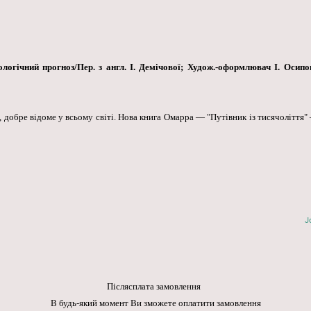
логічний прогноз/Пер. з англ. І. Демічової; Худож.-оформлювач І. Осипо
а, добре відоме у всьому світі. Нова книга Омарра — "Путівник із тисячоліття
J
Післясплата замовлення
В будь-який момент Ви зможете оплатити замовлення