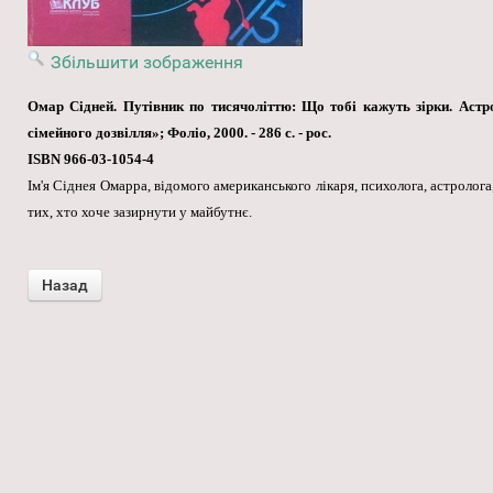
Збільшити зображення
Омар Сідней. Путівник по тисячоліттю: Що тобі кажуть зірки. Астро
сімейного дозвілля»; Фоліо, 2000. - 286 с. - рос.
ISBN 966-03-1054-4
Ім'я Сіднея Омарра, відомого американського лікаря, психолога, астролог
тих, хто хоче зазирнути у майбутнє.