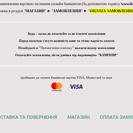
 замовлення карткою чи іншим онлайн банкінгом
(За допомогою сервісу
www.li
ожна в розділі "
МАГАЗИН
" ► "
ЗАМОВЛЕННЯ
" ► "
ОПЛАТА ЗАМОВЛЕНН
Будь - ласка не оплачуйте за не існуючі замовлення
Перед оплатою з'ясуте наявність книг та точну вартість оплати
Незабудьте в "
Призначення платежу
" вказати номер замовлення
Оплачуйте замовлення, після дзвінка від видавництва "КАМЕНЯР"
приймамо до оплати банківські картки VISA, Mastercard та інші.
СТАВКА ТА ПОВЕРНЕННЯ
МАГАЗИН
ОПЛАТА ЗАМ