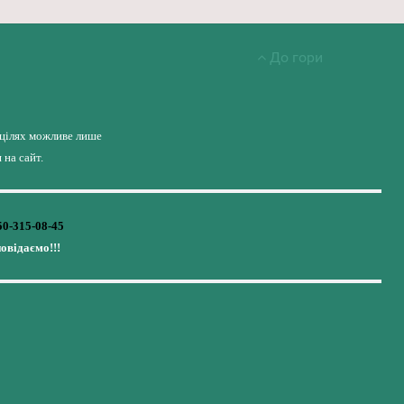
До гори
 цілях можливе лише
на сайт.
50-315-08-45
повідаємо!!!