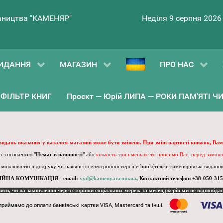
ництва "КАМЕНЯР"
Неділя 9 серпня 2026
ИДАННЯ
МАГАЗИН
ПРО НАС
ФІЛЬТР КНИГ
Проєкт — Юрій ЛИПА — РОКИ ПАМ'ЯТІ ЧИ 
 видань вказаних у каталозі-магазині може бути змінено. При зміні вартості книжок, Вам
 з позначкою "
Немає в наявності
" або
кількість три і меньше то просимо Вас, перед замов
, можливістю її додруку чи наявністю електронної версії e-book(тільки каменярівські видання)
ІЙНА КОМУНІКАЦІЯ - email:
vyd@kamenyar.com.ua
,
Контактний телефон +38-050-315
пити, чи на замовлення через сторінки соціальних мереж та месенджерів ми не відповіда
приймамо до оплати банківські картки VISA, Mastercard та інші.