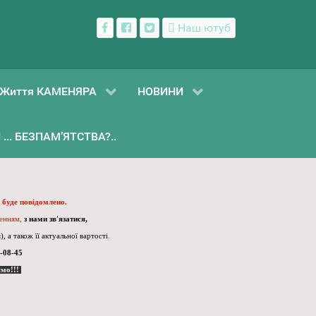
Наш ютуб
Життя КАМЕНЯРА
НОВИНИ
... БЕЗПАМ’ЯТСТВА?..
 буде повідомлено.
ленням,
з нами зв'язатися,
, а також її актуальної вартості.
-08-45
ємо!!!