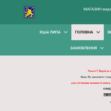
МАГАЗИН вида
Юрій ЛИПА
ГОЛОВНА
В
ЗАМОВЛЕННЯ
Увага!!! Вартість
Якщо Ви замовляєте товар
для уточнення наявності книги
ОФіЦ
на за