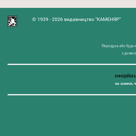
© 1939 - 2026 видавництво "КАМЕНЯР"
Передрук або будь-
з дозво
ОФіЦІЙНА 
на запити, 