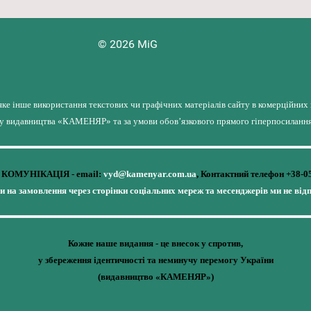
© 2026 MiG
яке інше використання текстових чи графічних матеріалів сайту в комерційних
лу видавництва «КАМЕНЯР» та за умови обов’язкового прямого гіперпосилання 
КОМУНІКАЦІЯ - email:
vyd@kamenyar.com.ua
,
Контактний телефон +38-0
чи на замовлення через сторінки соціальних мереж та месенджерів ми не від
Кожне наше видання - це внесок у спротив,
у збереження ідентичності та неминучу перемогу України
(видавництво «КАМЕНЯР»)