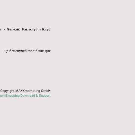
в. - Харків: Кн. клуб «Клуб
" — це блискучий посібник для
Copyright MAXXmarketing GmbH
oomShopping Download & Support