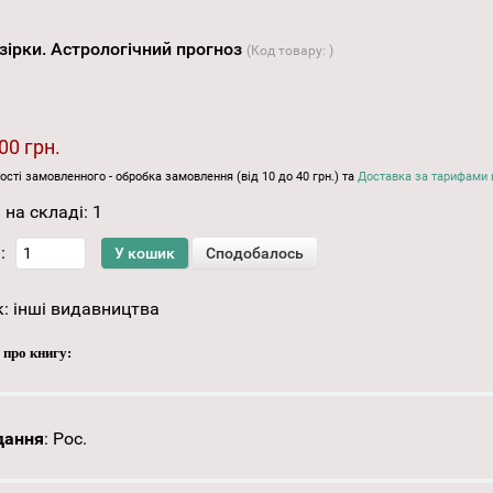
 зірки. Астрологічний прогноз
(Код товару:
)
00 грн.
ості замовленного - обробка замовлення (від 10 до 40 грн.) та
Доставка за тарифами 
 на складі:
1
:
к:
інші видавництва
 про книгу:
дання
:
Рос.