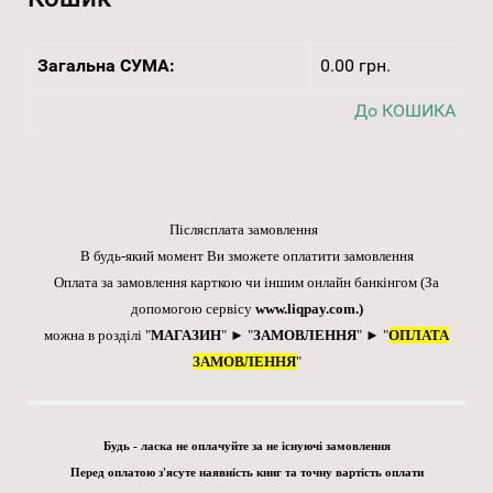
Загальна СУМА:
0.00 грн.
До КОШИКА
Післясплата замовлення
В будь-який момент Ви зможете оплатити замовлення
Оплата за замовлення карткою чи іншим онлайн банкінгом
(За
допомогою сервісу
www.liqpay.com
.)
можна в розділі "
МАГАЗИН
" ► "
ЗАМОВЛЕННЯ
" ► "
ОПЛАТА
ЗАМОВЛЕННЯ
"
Будь - ласка не оплачуйте за не існуючі замовлення
Перед оплатою з'ясуте наявність книг та точну вартість оплати