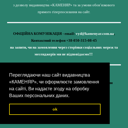
з дозволу видавництва «КАМЕНЯР» та за умови обов’язкового
прямого гіперпосилання на сайт.
ОФіЦІЙНА КОМУНІКАЦІЯ - email:
vyd@kamenyar.com.ua
,
Контактний телефон +38-050-315-08-45
на запити, чи на замовлення через сторінки соціальних мереж та
месенджерів ми не відповідаємо!!!
Переглядаючи наш сайт видавництва
Кожне наше видання - це внесок у спротив,
«КАМЕНЯР», чи оформлюєте замовлення
у збереження ідентичності та неминучу перемогу України
на сайті, Ви надаєте згоду на обробку
(видавництво «КАМЕНЯР»)
Ваших персональних даних.
ok