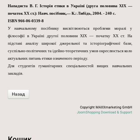
Нападиста В. Г. Історія етики в Україні (друга половина XIX —
початок XX ст.): Навч. посібник,— К.: Либідь, 2004. - 240 с.
ISBN 966-06-0339-8
У навчальному посібнику висвітлюються проблеми моралі у
філософії в Україні другої половини XIX — початку XX ст. На
підставі аналізу широкої джерельної та історіографічної бази,
суспільно-політичних та ідейно-теоретичних умов окреслюється коло
актуальних питань етики означеного періоду.
Для студентів гуманітарних спеціальностей вищих навчальних
закладів.
Copyright MAXXmarketing GmbH
JoomShopping Download & Support
Кошик