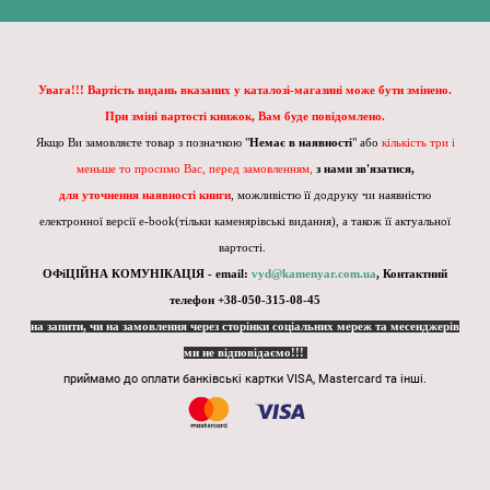
Увага!!! Вартість видань вказаних у каталозі-магазині може бути змінено.
При зміні вартості книжок, Вам буде повідомлено.
Якщо Ви замовляєте товар з позначкою "
Немає в наявності
" або
кількість три і
меньше то просимо Вас, перед замовленням,
з нами зв'язатися,
для уточнення наявності книги
, можливістю її додруку чи наявністю
електронної версії e-book(тільки каменярівські видання), а також її актуальної
вартості.
ОФіЦІЙНА КОМУНІКАЦІЯ - email:
vyd@kamenyar.com.ua
,
Контактний
телефон +38-050-315-08-45
на запити, чи на замовлення через сторінки соціальних мереж та месенджерів
ми не відповідаємо!!!
приймамо до оплати банківські картки VISA, Mastercard та інші.