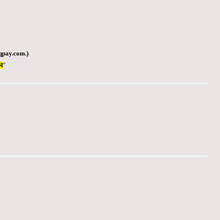
qpay.com
.)
Я
"