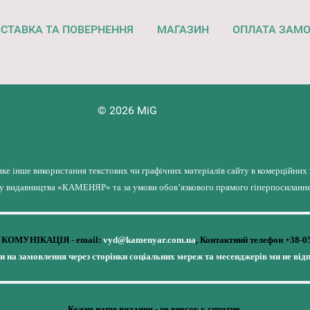
СТАВКА ТА ПОВЕРНЕННЯ
МАГАЗИН
ОПЛАТА ЗАМ
© 2026 MiG
яке інше використання текстових чи графічних матеріалів сайту в комерційних
лу видавництва «КАМЕНЯР» та за умови обов’язкового прямого гіперпосилання 
КОМУНІКАЦІЯ - email:
vyd@kamenyar.com.ua
,
Контактний телефон +38-0
чи на замовлення через сторінки соціальних мереж та месенджерів ми не від
Кожне наше видання - це внесок у спротив,