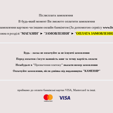
Післясплата замовлення
В будь-який момент Ви зможете оплатити замовлення
 замовлення карткою чи іншим онлайн банкінгом
(За допомогою сервісу
www.li
ожна в розділі "
МАГАЗИН
" ► "
ЗАМОВЛЕННЯ
" ► "
ОПЛАТА ЗАМОВЛЕНН
Будь - ласка не оплачуйте за не існуючі замовлення
Перед оплатою з'ясуте наявність книг та точну вартість оплати
Незабудьте в "
Призначення платежу
" вказати номер замовлення
Оплачуйте замовлення, після дзвінка від видавництва "КАМЕНЯР"
приймамо до оплати банківські картки VISA, Mastercard та інші.