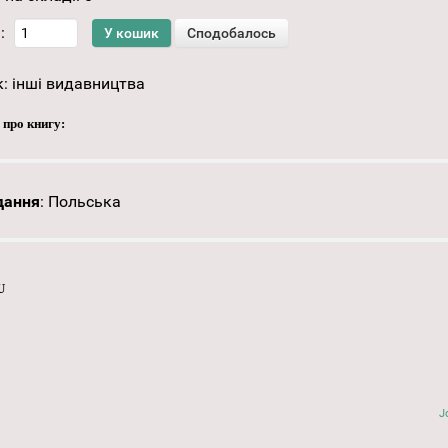
:
к:
інші видавництва
 про книгу:
дання
:
Польська
U
J