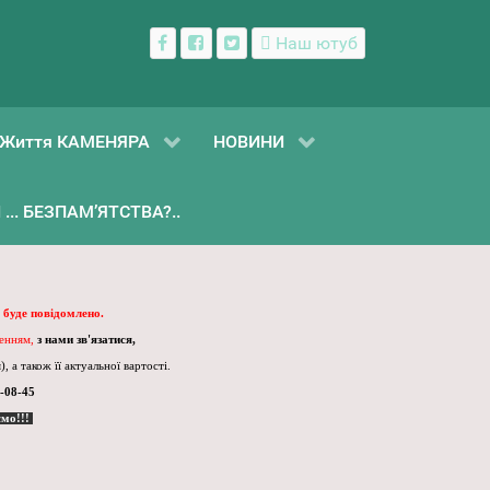
Наш ютуб
Життя КАМЕНЯРА
НОВИНИ
... БЕЗПАМ’ЯТСТВА?..
 буде повідомлено.
ленням,
з нами зв'язатися,
, а також її актуальної вартості.
-08-45
ємо!!!