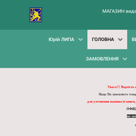
МАГАЗИН вида
Юрій ЛИПА
ГОЛОВНА
В
ЗАМОВЛЕННЯ
Увага!!! Вартість
Якщо Ви замовляєте товар
для уточнення наявності книги
ОФіЦ
на за