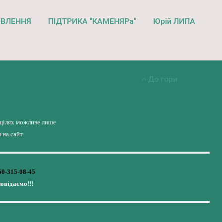
ОВЛЕННЯ
ПІДТРИКА "КАМЕНЯРа"
Юрій ЛИПА
До гори
 цілях можливе лише
на сайт.
50-315-08-45
повідаємо!!!