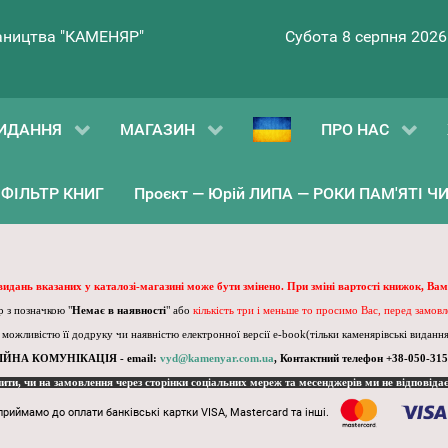
ництва "КАМЕНЯР"
Субота 8 серпня 2026
ИДАННЯ
МАГАЗИН
ПРО НАС
ФІЛЬТР КНИГ
Проєкт — Юрій ЛИПА — РОКИ ПАМ'ЯТІ ЧИ 
 видань вказаних у каталозі-магазині може бути змінено. При зміні вартості книжок, Вам
 з позначкою "
Немає в наявності
" або
кількість три і меньше то просимо Вас, перед замов
, можливістю її додруку чи наявністю електронної версії e-book(тільки каменярівські видання)
ІЙНА КОМУНІКАЦІЯ - email:
vyd@kamenyar.com.ua
,
Контактний телефон +38-050-315
пити, чи на замовлення через сторінки соціальних мереж та месенджерів ми не відповіда
приймамо до оплати банківські картки VISA, Mastercard та інші.