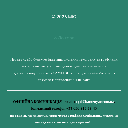
© 2026 MiG
До гори
Передрук або будь-яке інше використання текстових чи графічних
матеріалів сайту в комерційних цілях можливе лише
з дозволу видавництва «КАМЕНЯР» та за умови обов’язкового
прямого гіперпосилання на сайт.
ОФіЦІЙНА КОМУНІКАЦІЯ - email:
vyd@kamenyar.com.ua
,
Контактний телефон +38-050-315-08-45
на запити, чи на замовлення через сторінки соціальних мереж та
месенджерів ми не відповідаємо!!!