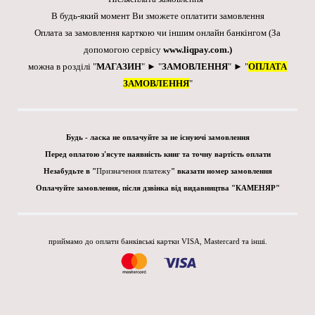
В будь-який момент Ви зможете оплатити замовлення
Оплата за замовлення карткою чи іншим онлайн банкінгом
(За
допомогою сервісу
www.liqpay.com
.)
можна в розділі "
МАГАЗИН
" ► "
ЗАМОВЛЕННЯ
" ► "
ОПЛАТА
ЗАМОВЛЕННЯ
"
Будь - ласка не оплачуйте за не існуючі замовлення
Перед оплатою з'ясуте наявність книг та точну вартість оплати
Незабудьте в "
Призначення платежу
" вказати номер замовлення
Оплачуйте замовлення, після дзвінка від видавництва "КАМЕНЯР"
приймамо до оплати банківські картки VISA, Mastercard та інші.