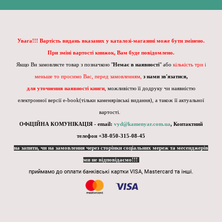
Увага!!! Вартість видань вказаних у каталозі-магазині може бути змінено.
При зміні вартості книжок, Вам буде повідомлено.
Якщо Ви замовляєте товар з позначкою "
Немає в наявності
" або
кількість три і
меньше то просимо Вас, перед замовленням,
з нами зв'язатися,
для уточнення наявності книги
, можливістю її додруку чи наявністю
електронної версії e-book(тільки каменярівські видання), а також її актуальної
вартості.
ОФіЦІЙНА КОМУНІКАЦІЯ - email:
vyd@kamenyar.com.ua
,
Контактний
телефон +38-050-315-08-45
на запити, чи на замовлення через сторінки соціальних мереж та месенджерів
ми не відповідаємо!!!
приймамо до оплати банківські картки VISA, Mastercard та інші.