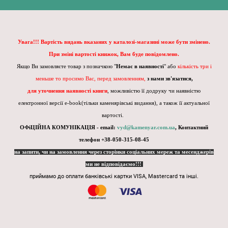
Увага!!! Вартість видань вказаних у каталозі-магазині може бути змінено.
При зміні вартості книжок, Вам буде повідомлено.
Якщо Ви замовляєте товар з позначкою "
Немає в наявності
" або
кількість три і
меньше то просимо Вас, перед замовленням,
з нами зв'язатися,
для уточнення наявності книги
, можливістю її додруку чи наявністю
електронної версії e-book(тільки каменярівські видання), а також її актуальної
вартості.
ОФіЦІЙНА КОМУНІКАЦІЯ - email:
vyd@kamenyar.com.ua
,
Контактний
телефон +38-050-315-08-45
на запити, чи на замовлення через сторінки соціальних мереж та месенджерів
ми не відповідаємо!!!
приймамо до оплати банківські картки VISA, Mastercard та інші.