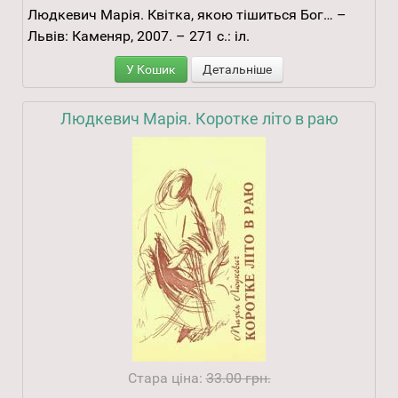
Людкевич Марія. Квітка, якою тішиться Бог… –
Львів: Каменяр, 2007. – 271 с.: іл.
У Кошик
Детальніше
Людкевич Марія. Коротке літо в раю
Стара ціна:
33.00 грн.