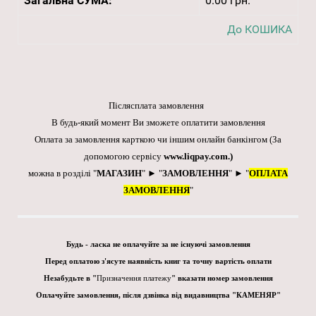
Загальна СУМА:
0.00 грн.
До КОШИКА
Післясплата замовлення
В будь-який момент Ви зможете оплатити замовлення
Оплата за замовлення карткою чи іншим онлайн банкінгом
(За
допомогою сервісу
www.liqpay.com
.)
можна в розділі "
МАГАЗИН
" ► "
ЗАМОВЛЕННЯ
" ► "
ОПЛАТА
ЗАМОВЛЕННЯ
"
Будь - ласка не оплачуйте за не існуючі замовлення
Перед оплатою з'ясуте наявність книг та точну вартість оплати
Незабудьте в "
Призначення платежу
" вказати номер замовлення
Оплачуйте замовлення, після дзвінка від видавництва "КАМЕНЯР"