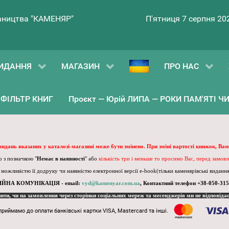
ництва "КАМЕНЯР"
П'ятниця 7 серпня 20
ИДАННЯ
МАГАЗИН
ПРО НАС
ФІЛЬТР КНИГ
Проєкт — Юрій ЛИПА — РОКИ ПАМ'ЯТІ ЧИ 
 видань вказаних у каталозі-магазині може бути змінено. При зміні вартості книжок, Вам
 з позначкою "
Немає в наявності
" або
кількість три і меньше то просимо Вас, перед замов
, можливістю її додруку чи наявністю електронної версії e-book(тільки каменярівські видання)
ІЙНА КОМУНІКАЦІЯ - email:
vyd@kamenyar.com.ua
,
Контактний телефон +38-050-315
пити, чи на замовлення через сторінки соціальних мереж та месенджерів ми не відповіда
приймамо до оплати банківські картки VISA, Mastercard та інші.