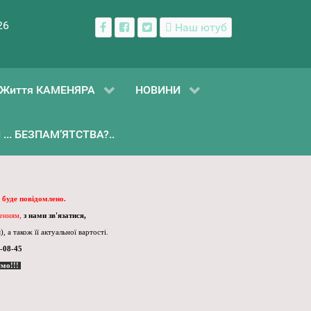
26
Наш ютуб
Життя КАМЕНЯРА
НОВИНИ
... БЕЗПАМ’ЯТСТВА?..
 буде повідомлено.
ленням,
з нами зв'язатися,
, а також її актуальної вартості.
-08-45
ємо!!!