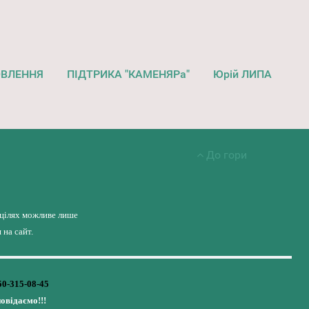
ОВЛЕННЯ
ПІДТРИКА "КАМЕНЯРа"
Юрій ЛИПА
До гори
 цілях можливе лише
на сайт.
50-315-08-45
повідаємо!!!