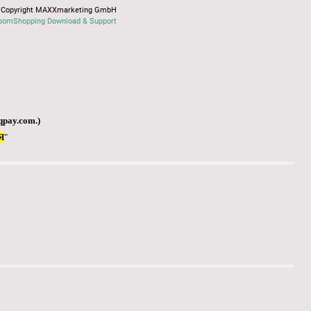
Copyright MAXXmarketing GmbH
oomShopping Download & Support
qpay.com
.)
Я
"