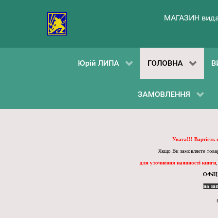
МАГАЗИН вида
Юрій ЛИПА
ГОЛОВНА
В
ЗАМОВЛЕННЯ
Увага!!! Вартість
Якщо Ви замовляєте товар
для уточнення наявності книги
ОФіЦ
на за