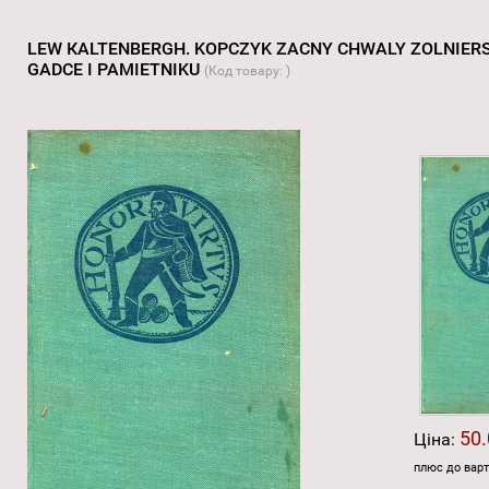
LEW КALTENBERGH. KOPCZYK ZACNY CHWALY ZOLNIERSK
GADCE I PAMIETNIKU
(Код товару:
)
50.
Ціна:
плюс до варт