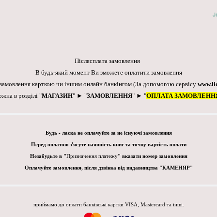
J
Післясплата замовлення
В будь-який момент Ви зможете оплатити замовлення
 замовлення карткою чи іншим онлайн банкінгом
(За допомогою сервісу
www.li
ожна в розділі "
МАГАЗИН
" ► "
ЗАМОВЛЕННЯ
" ► "
ОПЛАТА ЗАМОВЛЕНН
Будь - ласка не оплачуйте за не існуючі замовлення
Перед оплатою з'ясуте наявність книг та точну вартість оплати
Незабудьте в "
Призначення платежу
" вказати номер замовлення
Оплачуйте замовлення, після дзвінка від видавництва "КАМЕНЯР"
приймамо до оплати банківські картки VISA, Mastercard та інші.