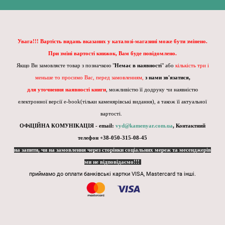
Увага!!! Вартість видань вказаних у каталозі-магазині може бути змінено.
При зміні вартості книжок, Вам буде повідомлено.
Якщо Ви замовляєте товар з позначкою "
Немає в наявності
" або
кількість три і
меньше то просимо Вас, перед замовленням,
з нами зв'язатися,
для уточнення наявності книги
, можливістю її додруку чи наявністю
електронної версії e-book(тільки каменярівські видання), а також її актуальної
вартості.
ОФіЦІЙНА КОМУНІКАЦІЯ - email:
vyd@kamenyar.com.ua
,
Контактний
телефон +38-050-315-08-45
на запити, чи на замовлення через сторінки соціальних мереж та месенджерів
ми не відповідаємо!!!
приймамо до оплати банківські картки VISA, Mastercard та інші.