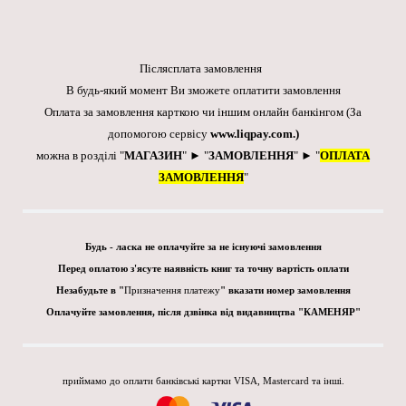
Післясплата замовлення
В будь-який момент Ви зможете оплатити замовлення
Оплата за замовлення карткою чи іншим онлайн банкінгом
(За
допомогою сервісу
www.liqpay.com
.)
можна в розділі "
МАГАЗИН
" ► "
ЗАМОВЛЕННЯ
" ► "
ОПЛАТА
ЗАМОВЛЕННЯ
"
Будь - ласка не оплачуйте за не існуючі замовлення
Перед оплатою з'ясуте наявність книг та точну вартість оплати
Незабудьте в "
Призначення платежу
" вказати номер замовлення
Оплачуйте замовлення, після дзвінка від видавництва "КАМЕНЯР"
приймамо до оплати банківські картки VISA, Mastercard та інші.