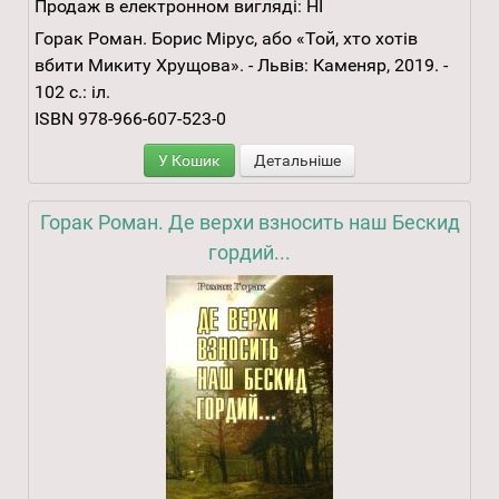
Продаж в електронном вигляді:
НІ
Горак Роман. Борис Мірус, або «Той, хто хотів
вбити Микиту Хрущова». - Львів: Каменяр, 2019. -
102 с.: іл.
ISBN 978-966-607-523-0
У Кошик
Детальніше
Горак Роман. Де верхи взносить наш Бескид
гордий...