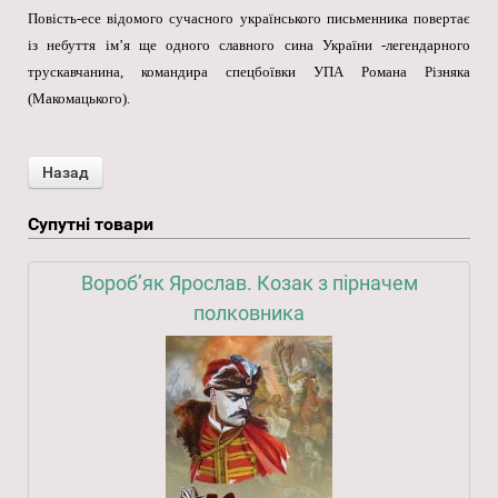
Повість-есе відомого сучасного українського письменника повертає
із небуття ім’я ще одного славного сина України -легендарного
трускавчанина, командира спецбоївки УПА Романа Різняка
(Макомацького).
Супутні товари
Вороб’як Ярослав. Козак з пірначем
полковника