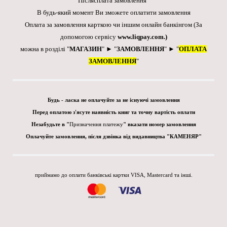
Післясплата замовлення
В будь-який момент Ви зможете оплатити замовлення
Оплата за замовлення карткою чи іншим онлайн банкінгом
(За
допомогою сервісу
www.liqpay.com
.)
можна в розділі "
МАГАЗИН
" ► "
ЗАМОВЛЕННЯ
" ► "
ОПЛАТА
ЗАМОВЛЕННЯ
"
Будь - ласка не оплачуйте за не існуючі замовлення
Перед оплатою з'ясуте наявність книг та точну вартість оплати
Незабудьте в "
Призначення платежу
" вказати номер замовлення
Оплачуйте замовлення, після дзвінка від видавництва "КАМЕНЯР"
приймамо до оплати банківські картки VISA, Mastercard та інші.