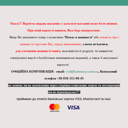
Увага!!! Вартість видань вказаних у каталозі-магазині може бути змінено.
При зміні вартості книжок, Вам буде повідомлено.
Якщо Ви замовляєте товар з позначкою "
Немає в наявності
" або
кількість три і
меньше то просимо Вас, перед замовленням,
з нами зв'язатися,
для уточнення наявності книги
, можливістю її додруку чи наявністю
електронної версії e-book(тільки каменярівські видання), а також її актуальної
вартості.
ОФіЦІЙНА КОМУНІКАЦІЯ - email:
vyd@kamenyar.com.ua
,
Контактний
телефон +38-050-315-08-45
на запити, чи на замовлення через сторінки соціальних мереж та месенджерів
ми не відповідаємо!!!
приймамо до оплати банківські картки VISA, Mastercard та інші.