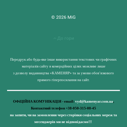
© 2026 MiG
До гори
Передрук або будь-яке інше використання текстових чи графічних
матеріалів сайту в комерційних цілях можливе лише
з дозволу видавництва «КАМЕНЯР» та за умови обов’язкового
прямого гіперпосилання на сайт.
ОФіЦІЙНА КОМУНІКАЦІЯ - email:
vyd@kamenyar.com.ua
,
Контактний телефон +38-050-315-08-45
на запити, чи на замовлення через сторінки соціальних мереж та
месенджерів ми не відповідаємо!!!