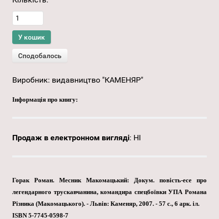
Виробник:
видавництво "КАМЕНЯР"
Інформація про книгу:
Продаж в електронном вигляді
:
НІ
Горак Роман. Месник Макомацький: Докум. повість-есе про
легендарного трускавчанина, командира спецбоївки УПА Романа
Різника (Макомацького). - Львів: Каменяр, 2007. - 57 с., 6 арк. іл.
ISBN 5-7745-0598-7