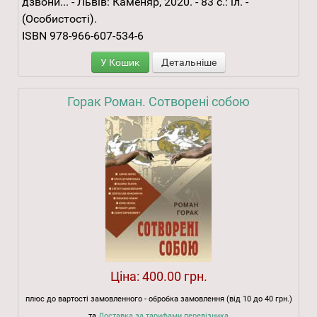
дзвони... - Львів: Каменяр, 2020. - 83 с.: іл. -
(Особистості).
ISBN 978-966-607-534-6
У Кошик
Детальніше
Горак Роман. Сотворені собою
Ціна:
400.00 грн.
плюс до вартості замовленного - обробка замовлення (від 10 до 40 грн.)
та
Доставка за тарифами перевізника