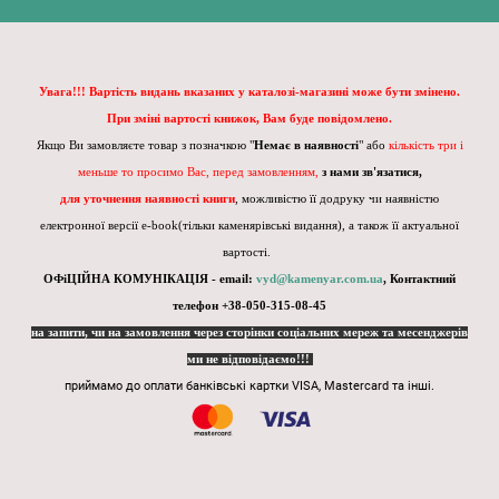
Увага!!! Вартість видань вказаних у каталозі-магазині може бути змінено.
При зміні вартості книжок, Вам буде повідомлено.
Якщо Ви замовляєте товар з позначкою "
Немає в наявності
" або
кількість три і
меньше то просимо Вас, перед замовленням,
з нами зв'язатися,
для уточнення наявності книги
, можливістю її додруку чи наявністю
електронної версії e-book(тільки каменярівські видання), а також її актуальної
вартості.
ОФіЦІЙНА КОМУНІКАЦІЯ - email:
vyd@kamenyar.com.ua
,
Контактний
телефон +38-050-315-08-45
на запити, чи на замовлення через сторінки соціальних мереж та месенджерів
ми не відповідаємо!!!
приймамо до оплати банківські картки VISA, Mastercard та інші.