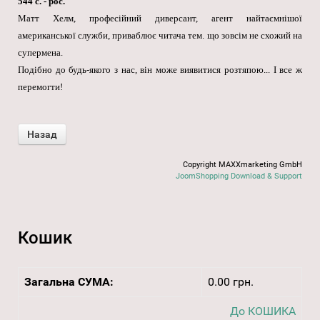
544 с. - рос.
Матт Хелм, професійний диверсант, агент найтаємнішої
американської служби, приваблює читача тем. що зовсім не схожий на
супермена.
Подібно до будь-якого з нас, він може виявитися розтяпою... І все ж
перемогти!
Copyright MAXXmarketing GmbH
JoomShopping Download & Support
Кошик
Загальна СУМА:
0.00 грн.
До КОШИКА