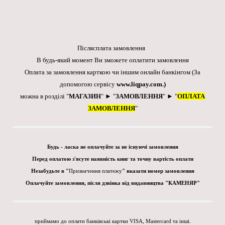
Післясплата замовлення
В будь-який момент Ви зможете оплатити замовлення
Оплата за замовлення карткою чи іншим онлайн банкінгом
(За
допомогою сервісу
www.liqpay.com
.)
можна в розділі "
МАГАЗИН
" ► "
ЗАМОВЛЕННЯ
" ► "
ОПЛАТА
ЗАМОВЛЕННЯ
"
Будь - ласка не оплачуйте за не існуючі замовлення
Перед оплатою з'ясуте наявність книг та точну вартість оплати
Незабудьте в "
Призначення платежу
" вказати номер замовлення
Оплачуйте замовлення, після дзвінка від видавництва "КАМЕНЯР"
приймамо до оплати банківські картки VISA, Mastercard та інші.