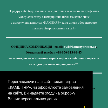
Передрук або будь-яке інше використання текстових чи графічних
матеріалів сайту в комерційних цілях можливе лише
з дозволу видавництва «КАМЕНЯР» та за умови обов’язкового
прямого гіперпосилання на сайт.
ОФіЦІЙНА КОМУНІКАЦІЯ - email:
vyd@kamenyar.com.ua
,
Контактний телефон +38-050-315-08-45
на запити, чи на замовлення через сторінки соціальних мереж та
месенджерів ми не відповідаємо!!!
Переглядаючи наш сайт видавництва
Кожне наше видання - це внесок у спротив,
«КАМЕНЯР», чи оформлюєте замовлення
у збереження ідентичності та неминучу перемогу України
на сайті, Ви надаєте згоду на обробку
(видавництво «КАМЕНЯР»)
Ваших персональних даних.