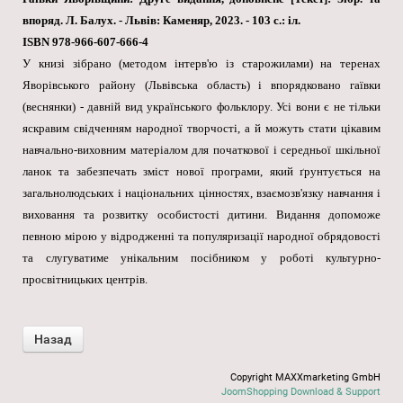
впоряд. Л. Балух. - Львів: Каменяр, 2023. - 103 с.: іл.
ISBN 978-966-607-666-4
У книзі зібрано (методом інтерв'ю із старожилами) на теренах
Яворівського району (Львівська область) і впорядковано гаївки
(веснянки) - давній вид українського фольклору. Усі вони є не тільки
яскравим свідченням народної творчості, а й можуть стати цікавим
навчально-виховним матеріалом для початкової і середньої шкільної
ланок та забезпечать зміст нової програми, який ґрунтується на
загальнолюдських і національних цінностях, взаємозв'язку навчання і
виховання та розвитку особистості дитини. Видання допоможе
певною мірою у відродженні та популяризації народної обрядовості
та слугуватиме унікальним посібником у роботі культурно-
просвітницьких центрів.
Copyright MAXXmarketing GmbH
JoomShopping Download & Support