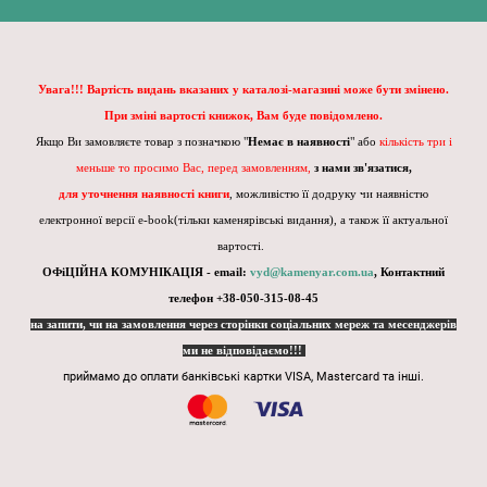
Увага!!! Вартість видань вказаних у каталозі-магазині може бути змінено.
При зміні вартості книжок, Вам буде повідомлено.
Якщо Ви замовляєте товар з позначкою "
Немає в наявності
" або
кількість три і
меньше то просимо Вас, перед замовленням,
з нами зв'язатися,
для уточнення наявності книги
, можливістю її додруку чи наявністю
електронної версії e-book(тільки каменярівські видання), а також її актуальної
вартості.
ОФіЦІЙНА КОМУНІКАЦІЯ - email:
vyd@kamenyar.com.ua
,
Контактний
телефон +38-050-315-08-45
на запити, чи на замовлення через сторінки соціальних мереж та месенджерів
ми не відповідаємо!!!
приймамо до оплати банківські картки VISA, Mastercard та інші.