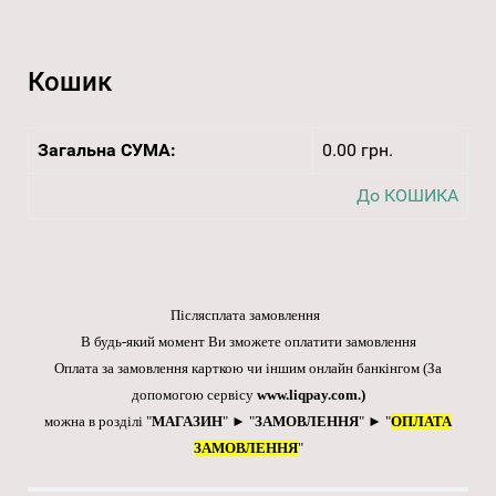
Кошик
Загальна СУМА:
0.00 грн.
До КОШИКА
Післясплата замовлення
В будь-який момент Ви зможете оплатити замовлення
Оплата за замовлення карткою чи іншим онлайн банкінгом
(За
допомогою сервісу
www.liqpay.com
.)
можна в розділі "
МАГАЗИН
" ► "
ЗАМОВЛЕННЯ
" ► "
ОПЛАТА
ЗАМОВЛЕННЯ
"