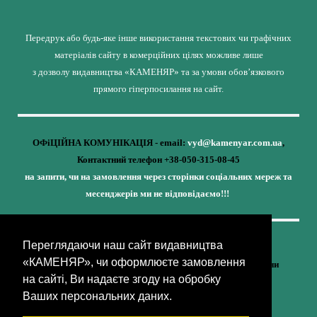
Передрук або будь-яке інше використання текстових чи графічних
матеріалів сайту в комерційних цілях можливе лише
з дозволу видавництва «КАМЕНЯР» та за умови обов’язкового
прямого гіперпосилання на сайт.
ОФіЦІЙНА КОМУНІКАЦІЯ - email:
vyd@kamenyar.com.ua
,
Контактний телефон +38-050-315-08-45
на запити, чи на замовлення через сторінки соціальних мереж та
месенджерів ми не відповідаємо!!!
Переглядаючи наш сайт видавництва
Кожне наше видання - це внесок у спротив,
«КАМЕНЯР», чи оформлюєте замовлення
у збереження ідентичності та неминучу перемогу України
на сайті, Ви надаєте згоду на обробку
(видавництво «КАМЕНЯР»)
Ваших персональних даних.