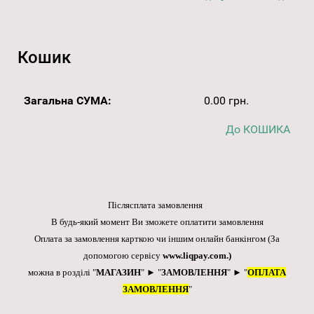
Кошик
Загальна СУМА:
0.00 грн.
До КОШИКА
Післясплата замовлення
В будь-який момент Ви зможете оплатити замовлення
Оплата за замовлення карткою чи іншим онлайн банкінгом
(За
допомогою сервісу
www.liqpay.com
.)
можна в розділі "
МАГАЗИН
" ► "
ЗАМОВЛЕННЯ
" ► "
ОПЛАТА
ЗАМОВЛЕННЯ
"