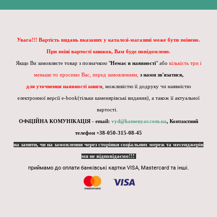
Увага!!! Вартість видань вказаних у каталозі-магазині може бути змінено.
При зміні вартості книжок, Вам буде повідомлено.
Якщо Ви замовляєте товар з позначкою "
Немає в наявності
" або
кількість три і
меньше то просимо Вас, перед замовленням,
з нами зв'язатися,
для уточнення наявності книги
, можливістю її додруку чи наявністю
електронної версії e-book(тільки каменярівські видання), а також її актуальної
вартості.
ОФіЦІЙНА КОМУНІКАЦІЯ - email:
vyd@kamenyar.com.ua
,
Контактний
телефон +38-050-315-08-45
на запити, чи на замовлення через сторінки соціальних мереж та месенджерів
ми не відповідаємо!!!
приймамо до оплати банківські картки VISA, Mastercard та інші.