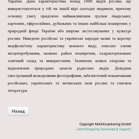
України. Дана характеристика понад 1000 видів рослин, що
використовуються у тій чи іншій мірі сьогодні людиною, причому
основну увагу приділено найважливішим групам лікарських,
харчових, ефіроолійних, дубильних та інших найбільш поширених у
природній флорі України або широко застосовуваних у культурі
рослин. Наведено російські та українські народні назви та коротку
морфологічну характеристику кожного виду, описано умови
місцеперебування, названо район поширення, охарактеризовано
хімічний склад та використання. Зазначено шляхи охорони та
відновлення природних запасів рідкісних видів. Довідник
ілюстрований кольоровими фотографіями, забезпечений покажчиками
російських, українських та латинських назв рослин та списком
літератури.
Copyright MAXXmarketing GmbH
JoomShopping Download & Support