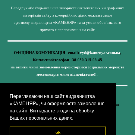
Передрук або будь-яке інше використання текстових чи графічних
матеріалів сайту в комерційних цілях можливе лише
з дозволу видавництва «КАМЕНЯР» та за умови обов’язкового
прямого гіперпосилання на сайт.
ОФіЦІЙНА КОМУНІКАЦІЯ - email:
vyd@kamenyar.com.ua
,
Контактний телефон +38-050-315-08-45
на запити, чи на замовлення через сторінки соціальних мереж та
месенджерів ми не відповідаємо!!!
Переглядаючи наш сайт видавництва
Кожне наше видання - це внесок у спротив,
«КАМЕНЯР», чи оформлюєте замовлення
у збереження ідентичності та неминучу перемогу України
на сайті, Ви надаєте згоду на обробку
(видавництво «КАМЕНЯР»)
Ваших персональних даних.
ok