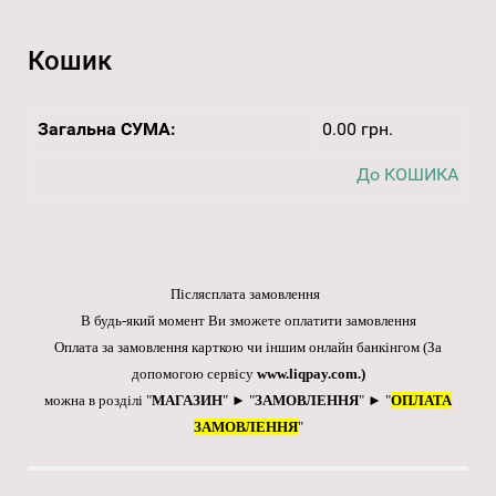
Кошик
Загальна СУМА:
0.00 грн.
До КОШИКА
Післясплата замовлення
В будь-який момент Ви зможете оплатити замовлення
Оплата за замовлення карткою чи іншим онлайн банкінгом
(За
допомогою сервісу
www.liqpay.com
.)
можна в розділі "
МАГАЗИН
" ► "
ЗАМОВЛЕННЯ
" ► "
ОПЛАТА
ЗАМОВЛЕННЯ
"