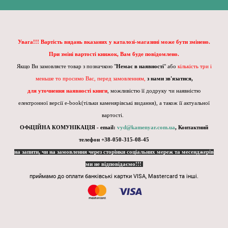
Увага!!! Вартість видань вказаних у каталозі-магазині може бути змінено.
При зміні вартості книжок, Вам буде повідомлено.
Якщо Ви замовляєте товар з позначкою "
Немає в наявності
" або
кількість три і
меньше то просимо Вас, перед замовленням,
з нами зв'язатися,
для уточнення наявності книги
, можливістю її додруку чи наявністю
електронної версії e-book(тільки каменярівські видання), а також її актуальної
вартості.
ОФіЦІЙНА КОМУНІКАЦІЯ - email:
vyd@kamenyar.com.ua
,
Контактний
телефон +38-050-315-08-45
на запити, чи на замовлення через сторінки соціальних мереж та месенджерів
ми не відповідаємо!!!
приймамо до оплати банківські картки VISA, Mastercard та інші.