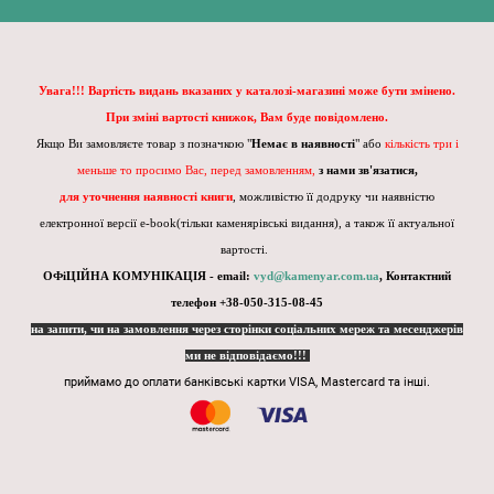
Увага!!! Вартість видань вказаних у каталозі-магазині може бути змінено.
При зміні вартості книжок, Вам буде повідомлено.
Якщо Ви замовляєте товар з позначкою "
Немає в наявності
" або
кількість три і
меньше то просимо Вас, перед замовленням,
з нами зв'язатися,
для уточнення наявності книги
, можливістю її додруку чи наявністю
електронної версії e-book(тільки каменярівські видання), а також її актуальної
вартості.
ОФіЦІЙНА КОМУНІКАЦІЯ - email:
vyd@kamenyar.com.ua
,
Контактний
телефон +38-050-315-08-45
на запити, чи на замовлення через сторінки соціальних мереж та месенджерів
ми не відповідаємо!!!
приймамо до оплати банківські картки VISA, Mastercard та інші.