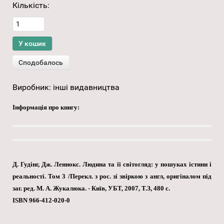
Кількість:
Виробник:
інші видавництва
Інформація про книгу:
Д. Гудінг, Дж. Леннокс. Людина та її світогляд: у пошуках істини і
реальності. Том 3 /Перекл. з рос. зі звіркою з англ, оригіналом під
заг. ред. М. А. Жукалюка. - Київ, УБТ, 2007, Т.З, 480 с.
ISBN 966-412-020-0