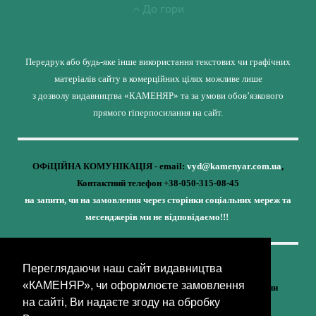
До гори
Передрук або будь-яке інше використання текстових чи графічних
матеріалів сайту в комерційних цілях можливе лише
з дозволу видавництва «КАМЕНЯР» та за умови обов’язкового
прямого гіперпосилання на сайт.
ОФіЦІЙНА КОМУНІКАЦІЯ - email:
vyd@kamenyar.com.ua
,
Контактний телефон +38-050-315-08-45
на запити, чи на замовлення через сторінки соціальних мереж та
месенджерів ми не відповідаємо!!!
Переглядаючи наш сайт видавництва
Кожне наше видання - це внесок у спротив,
«КАМЕНЯР», чи оформлюєте замовлення
у збереження ідентичності та неминучу перемогу України
на сайті, Ви надаєте згоду на обробку
(видавництво «КАМЕНЯР»)