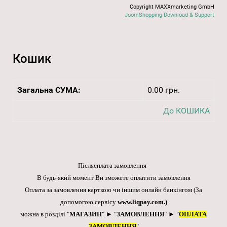
Copyright MAXXmarketing GmbH
JoomShopping Download & Support
Кошик
Загальна СУМА:
0.00 грн.
До КОШИКА
Післясплата замовлення
В будь-який момент Ви зможете оплатити замовлення
Оплата за замовлення карткою чи іншим онлайн банкінгом
(За
допомогою сервісу
www.liqpay.com
.)
можна в розділі "
МАГАЗИН
" ► "
ЗАМОВЛЕННЯ
" ► "
ОПЛАТА
ЗАМОВЛЕННЯ
"