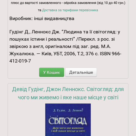
плюс до вартості замовленного - обробка замовлення (від 10 до 40 грн.)
та
Доставка за тарифами перевізника
Виробник:
інші видавництва
Гудінг Д., Леннокс Дж. “Людина та її світогляд: у
пошуках істини і реальності” /Перекл. з рос. зі
звіркою з англ, оригіналом під заг. ред. М.А.
Жукалюка. — Київ, УБТ, 2006, Т.2, 376 с. ISBN 966-
412-019-7
У Кошик
Детальніше
Девід Гудінг, Джон Леннокс. Світогляд: для
чого ми живемо і яке наше місце у світі