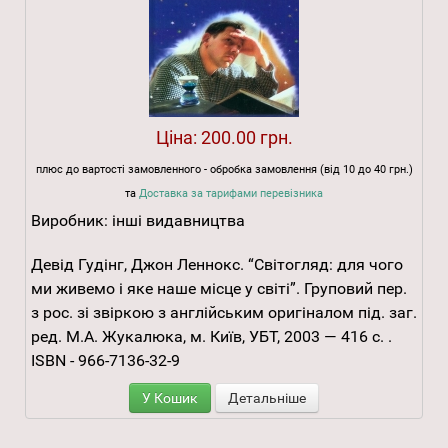
Ціна:
200.00 грн.
плюс до вартості замовленного - обробка замовлення (від 10 до 40 грн.)
та
Доставка за тарифами перевізника
Виробник:
інші видавництва
Девід Гудінг, Джон Леннокс. “Світогляд: для чого
ми живемо і яке наше місце у світі”. Груповий пер.
з рос. зі звіркою з англійським оригіналом під. заг.
ред. М.А. Жукалюка, м. Київ, УБТ, 2003 — 416 с. .
ISBN - 966-7136-32-9
У Кошик
Детальніше