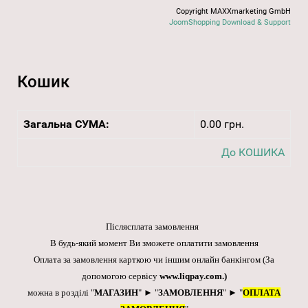
Copyright MAXXmarketing GmbH
JoomShopping Download & Support
Кошик
Загальна СУМА:
0.00 грн.
До КОШИКА
Післясплата замовлення
В будь-який момент Ви зможете оплатити замовлення
Оплата за замовлення карткою чи іншим онлайн банкінгом
(За
допомогою сервісу
www.liqpay.com
.)
можна в розділі "
МАГАЗИН
" ► "
ЗАМОВЛЕННЯ
" ► "
ОПЛАТА