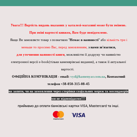
Увага!!! Вартість видань вказаних у каталозі-магазині може бути змінено.
При зміні вартості книжок, Вам буде повідомлено.
Якщо Ви замовляєте товар з позначкою "
Немає в наявності
" або
кількість три і
меньше то просимо Вас, перед замовленням,
з нами зв'язатися,
для уточнення наявності книги
, можливістю її додруку чи наявністю
електронної версії e-book(тільки каменярівські видання), а також її актуальної
вартості.
ОФіЦІЙНА КОМУНІКАЦІЯ - email:
vyd@kamenyar.com.ua
,
Контактний
телефон +38-050-315-08-45
на запити, чи на замовлення через сторінки соціальних мереж та месенджерів
ми не відповідаємо!!!
приймамо до оплати банківські картки VISA, Mastercard та інші.