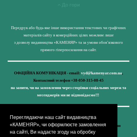
До гори
Передрук або будь-яке інше використання текстових чи графічних
матеріалів сайту в комерційних цілях можливе лише
з дозволу видавництва «КАМЕНЯР» та за умови обов’язкового
прямого гіперпосилання на сайт.
ОФіЦІЙНА КОМУНІКАЦІЯ - email:
vyd@kamenyar.com.ua
,
Контактний телефон +38-050-315-08-45
на запити, чи на замовлення через сторінки соціальних мереж та
месенджерів ми не відповідаємо!!!
Переглядаючи наш сайт видавництва
Кожне наше видання - це внесок у спротив,
«КАМЕНЯР», чи оформлюєте замовлення
у збереження ідентичності та неминучу перемогу України
на сайті, Ви надаєте згоду на обробку
(видавництво «КАМЕНЯР»)