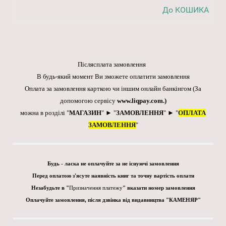
До КОШИКА
Післясплата замовлення
В будь-який момент Ви зможете оплатити замовлення
Оплата за замовлення карткою чи іншим онлайн банкінгом
(За
допомогою сервісу
www.liqpay.com
.)
можна в розділі "
МАГАЗИН
" ► "
ЗАМОВЛЕННЯ
" ► "
ОПЛАТА
ЗАМОВЛЕННЯ
"
Будь - ласка не оплачуйте за не існуючі замовлення
Перед оплатою з'ясуте наявність книг та точну вартість оплати
Незабудьте в "
Призначення платежу
" вказати номер замовлення
Оплачуйте замовлення, після дзвінка від видавництва "КАМЕНЯР"