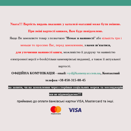
Увага!!! Вартість видань вказаних у каталозі-магазині може бути змінено.
При зміні вартості книжок, Вам буде повідомлено.
Якщо Ви замовляєте товар з позначкою "
Немає в наявності
" або
кількість три і
меньше то просимо Вас, перед замовленням,
з нами зв'язатися,
для уточнення наявності книги
, можливістю її додруку чи наявністю
електронної версії e-book(тільки каменярівські видання), а також її актуальної
вартості.
ОФіЦІЙНА КОМУНІКАЦІЯ - email:
vyd@kamenyar.com.ua
,
Контактний
телефон +38-050-315-08-45
на запити, чи на замовлення через сторінки соціальних мереж та месенджерів
ми не відповідаємо!!!
приймамо до оплати банківські картки VISA, Mastercard та інші.