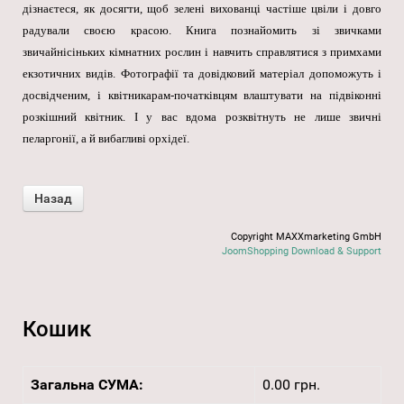
дізнаєтеся, як досягти, щоб зелені вихованці частіше цвіли і довго
радували своєю красою. Книга познайомить зі звичками
звичайнісіньких кімнатних рослин і навчить справлятися з примхами
екзотичних видів. Фотографії та довідковий матеріал допоможуть і
досвідченим, і квітникарам-початківцям влаштувати на підвіконні
розкішний квітник. І у вас вдома розквітнуть не лише звичні
пеларгонії, а й вибагливі орхідеї.
Copyright MAXXmarketing GmbH
JoomShopping Download & Support
Кошик
Загальна СУМА:
0.00 грн.