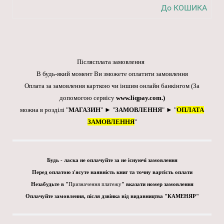
До КОШИКА
Післясплата замовлення
В будь-який момент Ви зможете оплатити замовлення
Оплата за замовлення карткою чи іншим онлайн банкінгом
(За
допомогою сервісу
www.liqpay.com
.)
можна в розділі "
МАГАЗИН
" ► "
ЗАМОВЛЕННЯ
" ► "
ОПЛАТА
ЗАМОВЛЕННЯ
"
Будь - ласка не оплачуйте за не існуючі замовлення
Перед оплатою з'ясуте наявність книг та точну вартість оплати
Незабудьте в "
Призначення платежу
" вказати номер замовлення
Оплачуйте замовлення, після дзвінка від видавництва "КАМЕНЯР"