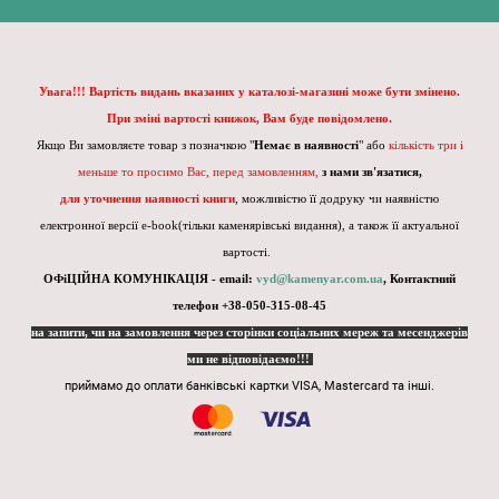
Увага!!! Вартість видань вказаних у каталозі-магазині може бути змінено.
При зміні вартості книжок, Вам буде повідомлено.
Якщо Ви замовляєте товар з позначкою "
Немає в наявності
" або
кількість три і
меньше то просимо Вас, перед замовленням,
з нами зв'язатися,
для уточнення наявності книги
, можливістю її додруку чи наявністю
електронної версії e-book(тільки каменярівські видання), а також її актуальної
вартості.
ОФіЦІЙНА КОМУНІКАЦІЯ - email:
vyd@kamenyar.com.ua
,
Контактний
телефон +38-050-315-08-45
на запити, чи на замовлення через сторінки соціальних мереж та месенджерів
ми не відповідаємо!!!
приймамо до оплати банківські картки VISA, Mastercard та інші.