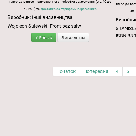
плюс до вартості замовленного - обробка замовлення (від 10 до
плюс до варт
40 грн.) та
Доставка за тарифами перевізника
40 
Виробник:
інші видавництва
Виробни
Wojciech Sulewski. Front bez salw
STANISL
ISBN 83-
У Кошик
Детальніше
Початок
Попередня
4
5