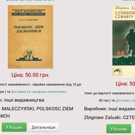
Ціна:
50.00 грн.
Ціна:
50
ості замовленного - обробка замовлення (від 10 до
грн.) та
Доставка за тарифами перевізника
плюс до вартості замовленного 
к:
інші видавництва
40 грн.) та
Доставка за
 К. MALECZYtfSKI. POLSKOSC ZIEM
Виробник:
інші видав
NICH
Zbigniew Zaluski. CZ
У Кошик
Детальніше
У Кошик