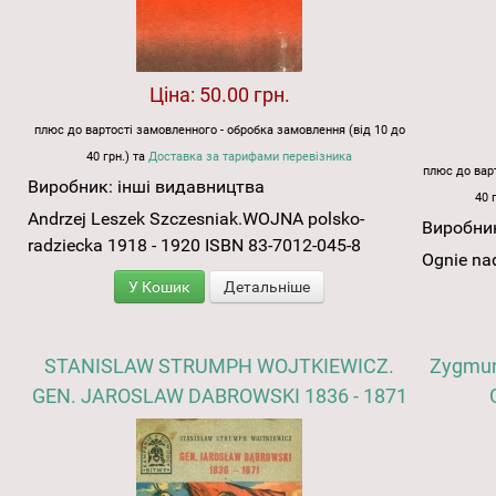
Ціна:
50.00 грн.
плюс до вартості замовленного - обробка замовлення (від 10 до
40 грн.) та
Доставка за тарифами перевізника
плюс до варт
Виробник:
інші видавництва
40 
Andrzej Leszek Szczesniak.WOJNA polsko-
Виробни
radziecka 1918 - 1920 ISBN 83-7012-045-8
Ognie na
У Кошик
Детальніше
STANISLAW STRUMPH WOJTKIEWICZ.
Zygmun
GEN. JAROSLAW DABROWSKI 1836 - 1871