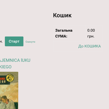
Кошик
Загальна
0.00
СУМА:
грн.
н.
Скинути
До КОШИКА
TAJEMNICA lUKU
KIEGO