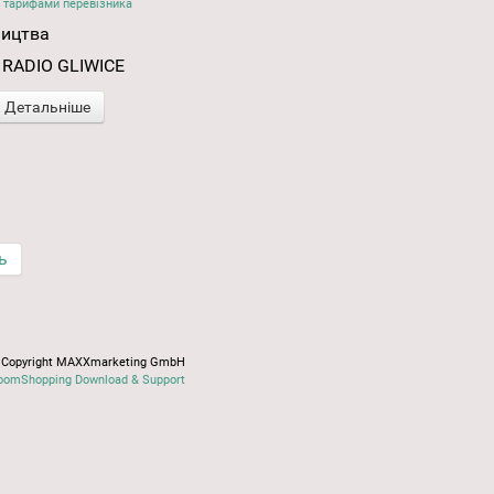
 тарифами перевізника
ництва
 RADIO GLIWICE
Детальніше
ь
Copyright MAXXmarketing GmbH
oomShopping Download & Support