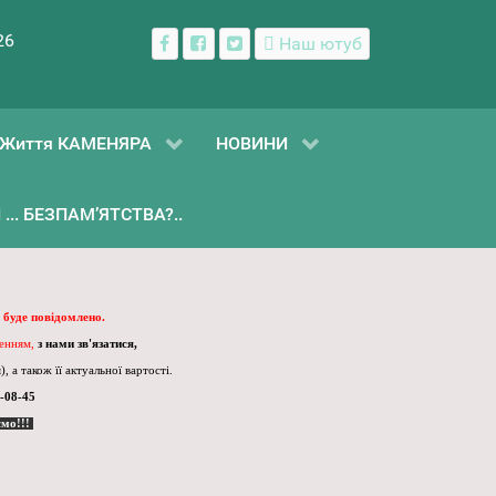
26
Наш ютуб
Життя КАМЕНЯРА
НОВИНИ
... БЕЗПАМ’ЯТСТВА?..
 буде повідомлено.
ленням,
з нами зв'язатися,
, а також її актуальної вартості.
-08-45
ємо!!!