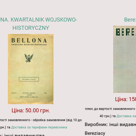
ONA. KWARTALNIK WOJSKOWO-
Bere
HISTORYCZNY
Ціна:
15
плюс до вартості замовленного 
Ціна:
50.00 грн.
40 грн.) та
Доставка за
ості замовленного - обробка замовлення (від 10 до
Виробник:
інші видав
грн.) та
Доставка за тарифами перевізника
Bereziacy
к:
інші видавництва