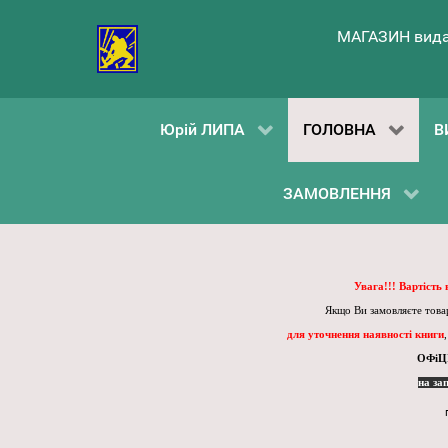
МАГАЗИН вида
Юрій ЛИПА
ГОЛОВНА
В
ЗАМОВЛЕННЯ
Увага!!! Вартість
Якщо Ви замовляєте товар
для уточнення наявності книги
ОФіЦ
на за