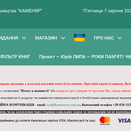
ництва "КАМЕНЯР"
П'ятниця 7 серпня 20
ИДАННЯ
МАГАЗИН
ПРО НАС
ФІЛЬТР КНИГ
Проєкт — Юрій ЛИПА — РОКИ ПАМ'ЯТІ ЧИ 
 видань вказаних у каталозі-магазині може бути змінено. При зміні вартості книжок, Вам
 з позначкою "
Немає в наявності
" або
кількість три і меньше то просимо Вас, перед замов
, можливістю її додруку чи наявністю електронної версії e-book(тільки каменярівські видання)
ІЙНА КОМУНІКАЦІЯ - email:
vyd@kamenyar.com.ua
,
Контактний телефон +38-050-315
пити, чи на замовлення через сторінки соціальних мереж та месенджерів ми не відповіда
приймамо до оплати банківські картки VISA, Mastercard та інші.