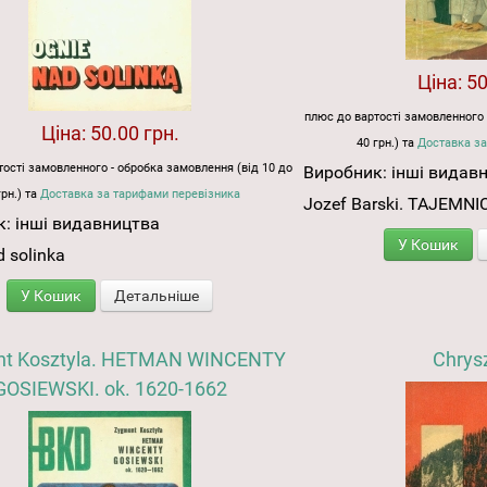
Ціна:
50
плюс до вартості замовленного 
Ціна:
50.00 грн.
40 грн.) та
Доставка за
ості замовленного - обробка замовлення (від 10 до
Виробник:
інші видав
грн.) та
Доставка за тарифами перевізника
Jozef Barski. TAJEMN
к:
інші видавництва
У Кошик
d solinka
У Кошик
Детальніше
t Kosztyla. HETMAN WINCENTY
Chrys
GOSIEWSKI. ok. 1620-1662