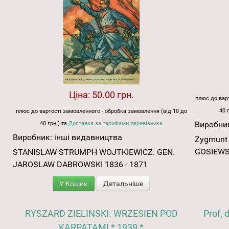
Ціна:
50.00 грн.
плюс до варт
40 
плюс до вартості замовленного - обробка замовлення (від 10 до
Виробни
40 грн.) та
Доставка за тарифами перевізника
Виробник:
інші видавництва
Zygmunt
GOSIEWSK
STANISLAW STRUMPH WOJTKIEWICZ. GEN.
JAROSLAW DABROWSKI 1836 - 1871
У Кошик
Детальніше
RYSZARD ZIELINSKI. WRZESIEN POD
Prof,
KARPATAMI * 1939 *