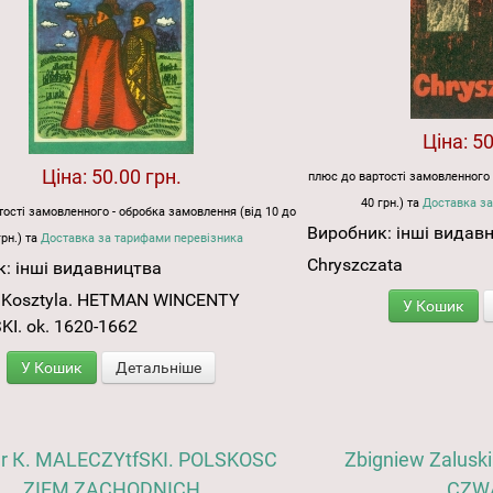
Ціна:
50
Ціна:
50.00 грн.
плюс до вартості замовленного 
40 грн.) та
Доставка за
ості замовленного - обробка замовлення (від 10 до
Виробник:
інші видав
грн.) та
Доставка за тарифами перевізника
Chryszczata
к:
інші видавництва
 Kosztyla. HETMAN WINCENTY
У Кошик
I. ok. 1620-1662
У Кошик
Детальніше
 dr К. MALECZYtfSKI. POLSKOSC
Zbigniew Zalusk
ZIEM ZACHODNICH
CZW