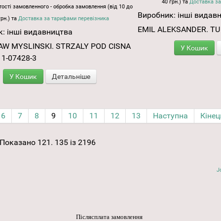
40 грн.) та
Доставка за
ості замовленного - обробка замовлення (від 10 до
Виробник:
інші видав
грн.) та
Доставка за тарифами перевізника
EMIL ALEKSANDER. TU
к:
інші видавництва
AW MYSLINSKI. STRZALY POD CISNA
У Кошик
11-07428-3
У Кошик
Детальніше
6
7
8
9
10
11
12
13
Наступна
Кінец
Показано 121. 135 із 2196
J
Післясплата замовлення