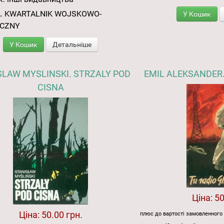
. KWARTALNIK WOJSKOWO-
У Кошик
YCZNY
У Кошик
Детальніше
SLAW MYSLINSKI. STRZALY POD
EMIL ALEKSANDER.
CISNA
Ціна:
50
Ціна:
50.00 грн.
плюс до вартості замовленного 