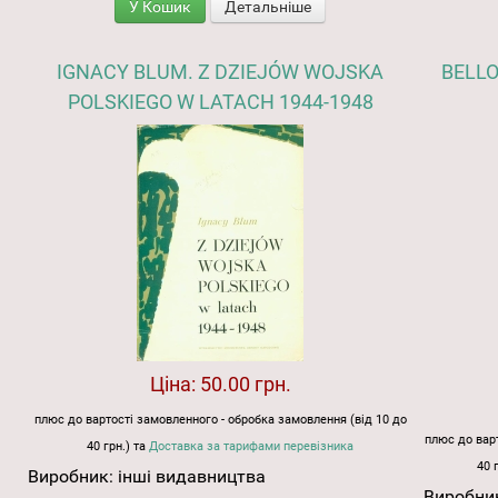
У Кошик
Детальніше
IGNACY BLUM. Z DZIEJÓW WOJSKA
BELL
POLSKIEGO W LATACH 1944-1948
Ціна:
50.00 грн.
плюс до вартості замовленного - обробка замовлення (від 10 до
плюс до варт
40 грн.) та
Доставка за тарифами перевізника
40 
Виробник:
інші видавництва
Виробни