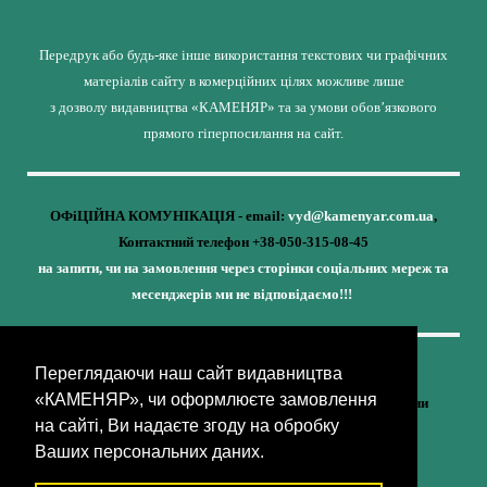
Передрук або будь-яке інше використання текстових чи графічних
матеріалів сайту в комерційних цілях можливе лише
з дозволу видавництва «КАМЕНЯР» та за умови обов’язкового
прямого гіперпосилання на сайт.
ОФіЦІЙНА КОМУНІКАЦІЯ - email:
vyd@kamenyar.com.ua
,
Контактний телефон +38-050-315-08-45
на запити, чи на замовлення через сторінки соціальних мереж та
месенджерів ми не відповідаємо!!!
Переглядаючи наш сайт видавництва
Кожне наше видання - це внесок у спротив,
«КАМЕНЯР», чи оформлюєте замовлення
у збереження ідентичності та неминучу перемогу України
на сайті, Ви надаєте згоду на обробку
(видавництво «КАМЕНЯР»)
Ваших персональних даних.