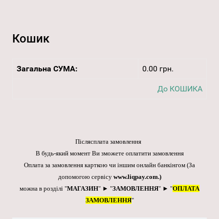
Кошик
Загальна СУМА:
0.00 грн.
До КОШИКА
Післясплата замовлення
В будь-який момент Ви зможете оплатити замовлення
Оплата за замовлення карткою чи іншим онлайн банкінгом
(За
допомогою сервісу
www.liqpay.com
.)
можна в розділі "
МАГАЗИН
" ► "
ЗАМОВЛЕННЯ
" ► "
ОПЛАТА
ЗАМОВЛЕННЯ
"