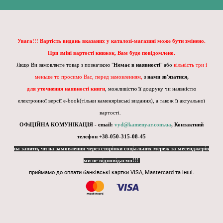
Увага!!! Вартість видань вказаних у каталозі-магазині може бути змінено.
При зміні вартості книжок, Вам буде повідомлено.
Якщо Ви замовляєте товар з позначкою "
Немає в наявності
" або
кількість три і
меньше то просимо Вас, перед замовленням,
з нами зв'язатися,
для уточнення наявності книги
, можливістю її додруку чи наявністю
електронної версії e-book(тільки каменярівські видання), а також її актуальної
вартості.
ОФіЦІЙНА КОМУНІКАЦІЯ - email:
vyd@kamenyar.com.ua
,
Контактний
телефон +38-050-315-08-45
на запити, чи на замовлення через сторінки соціальних мереж та месенджерів
ми не відповідаємо!!!
приймамо до оплати банківські картки VISA, Mastercard та інші.