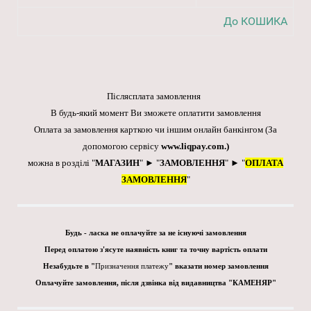
До КОШИКА
Післясплата замовлення
В будь-який момент Ви зможете оплатити замовлення
Оплата за замовлення карткою чи іншим онлайн банкінгом
(За
допомогою сервісу
www.liqpay.com
.)
можна в розділі "
МАГАЗИН
" ► "
ЗАМОВЛЕННЯ
" ► "
ОПЛАТА
ЗАМОВЛЕННЯ
"
Будь - ласка не оплачуйте за не існуючі замовлення
Перед оплатою з'ясуте наявність книг та точну вартість оплати
Незабудьте в "
Призначення платежу
" вказати номер замовлення
Оплачуйте замовлення, після дзвінка від видавництва "КАМЕНЯР"