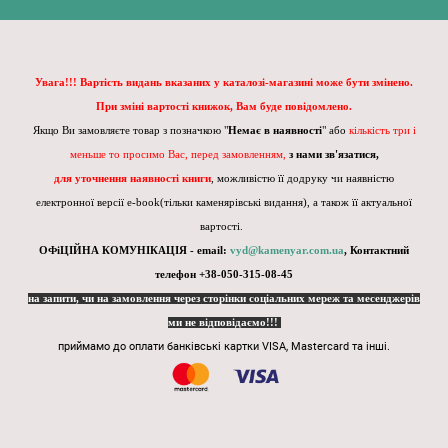
Увага!!! Вартість видань вказаних у каталозі-магазині може бути змінено.
При зміні вартості книжок, Вам буде повідомлено.
Якщо Ви замовляєте товар з позначкою "
Немає в наявності
" або
кількість три і
меньше то просимо Вас, перед замовленням,
з нами зв'язатися,
для уточнення наявності книги
, можливістю її додруку чи наявністю
електронної версії e-book(тільки каменярівські видання), а також її актуальної
вартості.
ОФіЦІЙНА КОМУНІКАЦІЯ - email:
vyd@kamenyar.com.ua
,
Контактний
телефон +38-050-315-08-45
на запити, чи на замовлення через сторінки соціальних мереж та месенджерів
ми не відповідаємо!!!
приймамо до оплати банківські картки VISA, Mastercard та інші.