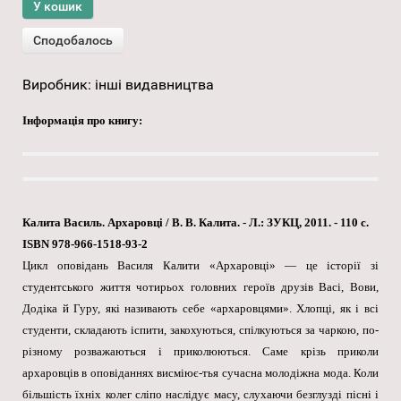
Виробник:
інші видавництва
Інформація про книгу:
Калита Василь. Архаровці / В. В. Калита. - Л.: ЗУКЦ, 2011. - 110 с.
ISBN 978-966-1518-93-2
Цикл оповідань Василя Калити «Архаровці» — це історії зі
студентського життя чотирьох головних героїв друзів Васі, Вови,
Додіка й Гуру, які називають себе «архаровцями». Хлопці, як і всі
студенти, складають іспити, закохуються, спілкуються за чаркою, по-
різному розважаються і приколюються. Саме крізь приколи
архаровців в оповіданнях висміює-тья сучасна молодіжна мода. Коли
більшість їхніх колег сліпо наслідує масу, слухаючи безглузді пісні і