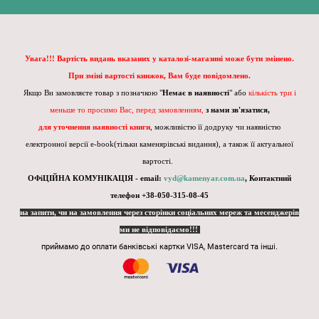
Увага!!! Вартість видань вказаних у каталозі-магазині може бути змінено.
При зміні вартості книжок, Вам буде повідомлено.
Якщо Ви замовляєте товар з позначкою "
Немає в наявності
" або
кількість три і
меньше то просимо Вас, перед замовленням,
з нами зв'язатися,
для уточнення наявності книги
, можливістю її додруку чи наявністю
електронної версії e-book(тільки каменярівські видання), а також її актуальної
вартості.
ОФіЦІЙНА КОМУНІКАЦІЯ - email:
vyd@kamenyar.com.ua
,
Контактний
телефон +38-050-315-08-45
на запити, чи на замовлення через сторінки соціальних мереж та месенджерів
ми не відповідаємо!!!
приймамо до оплати банківські картки VISA, Mastercard та інші.