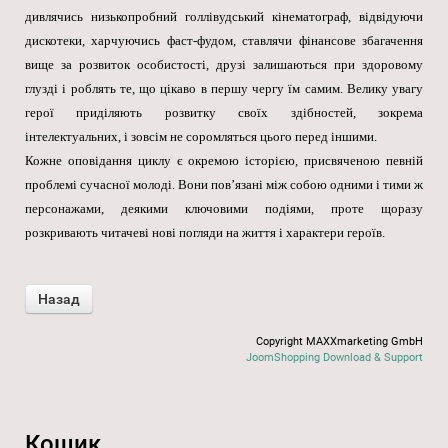
дивлячись низькопробний голлівудський кінематограф, відвідуючи
дискотеки, харчуючись фаст-фудом, ставлячи фінансове збагачення
вище за розвиток особистості, друзі залишаються при здоровому
глузді і роблять те, що цікаво в першу чергу їм самим. Велику увагу
герої приділяють розвитку своїх здібностей, зокрема
інтелектуальних, і зовсім не соромляться цього перед іншими.
Кожне оповідання циклу є окремою історією, присвяченою певній
проблемі сучасної молоді. Вони пов’язані між собою одними і тими ж
персонажами, деякими ключовими подіями, проте щоразу
розкривають читачеві нові погляди на життя і характери героїв.
Copyright MAXXmarketing GmbH
JoomShopping Download & Support
Кошик