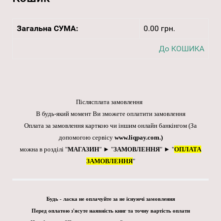
Загальна СУМА:
0.00 грн.
До КОШИКА
Післясплата замовлення
В будь-який момент Ви зможете оплатити замовлення
Оплата за замовлення карткою чи іншим онлайн банкінгом
(За
допомогою сервісу
www.liqpay.com
.)
можна в розділі "
МАГАЗИН
" ► "
ЗАМОВЛЕННЯ
" ► "
ОПЛАТА
ЗАМОВЛЕННЯ
"
Будь - ласка не оплачуйте за не існуючі замовлення
Перед оплатою з'ясуте наявність книг та точну вартість оплати