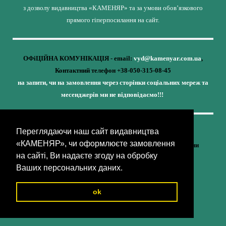
з дозволу видавництва «КАМЕНЯР» та за умови обов’язкового
прямого гіперпосилання на сайт.
ОФіЦІЙНА КОМУНІКАЦІЯ - email:
vyd@kamenyar.com.ua
,
Контактний телефон +38-050-315-08-45
на запити, чи на замовлення через сторінки соціальних мереж та
месенджерів ми не відповідаємо!!!
Переглядаючи наш сайт видавництва
Кожне наше видання - це внесок у спротив,
«КАМЕНЯР», чи оформлюєте замовлення
у збереження ідентичності та неминучу перемогу України
на сайті, Ви надаєте згоду на обробку
(видавництво «КАМЕНЯР»)
Ваших персональних даних.
ok