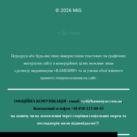
© 2026 MiG
До гори
Передрук або будь-яке інше використання текстових чи графічних
матеріалів сайту в комерційних цілях можливе лише
з дозволу видавництва «КАМЕНЯР» та за умови обов’язкового
прямого гіперпосилання на сайт.
ОФіЦІЙНА КОМУНІКАЦІЯ - email:
vyd@kamenyar.com.ua
,
Контактний телефон +38-050-315-08-45
на запити, чи на замовлення через сторінки соціальних мереж та
месенджерів ми не відповідаємо!!!