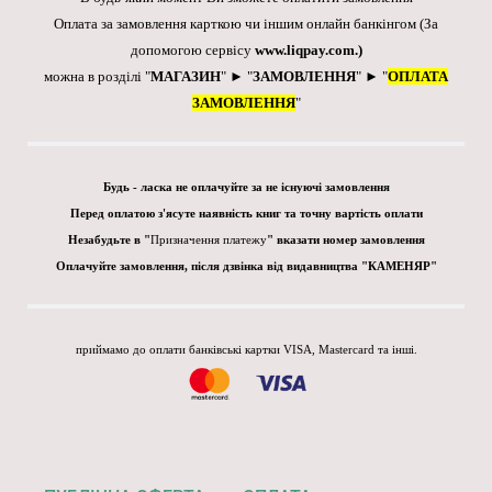
Оплата за замовлення карткою чи іншим онлайн банкінгом
(За
допомогою сервісу
www.liqpay.com
.)
можна в розділі "
МАГАЗИН
" ► "
ЗАМОВЛЕННЯ
" ► "
ОПЛАТА
ЗАМОВЛЕННЯ
"
Будь - ласка не оплачуйте за не існуючі замовлення
Перед оплатою з'ясуте наявність книг та точну вартість оплати
Незабудьте в "
Призначення платежу
" вказати номер замовлення
Оплачуйте замовлення, після дзвінка від видавництва "КАМЕНЯР"
приймамо до оплати банківські картки VISA, Mastercard та інші.