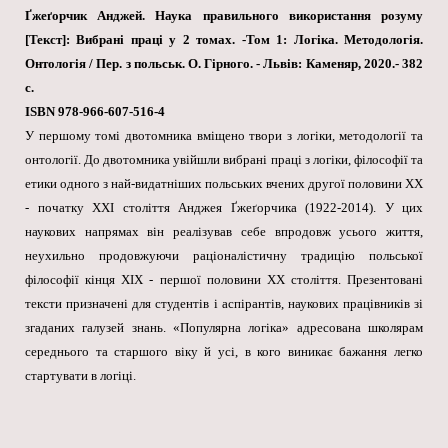
Ґжеґорчик Анджей. Наука правильного використання розуму
[Текст]: Вибрані праці у 2 томах. -Том 1: Логіка. Методологія.
Онтологія / Пер. з польськ. О. Гірного. - Львів: Каменяр, 2020.- 382
с.
ISBN 978-966-607-516-4
У першому томі двотомника вміщено твори з логіки, методології та
онтології. До двотомника увійшли вибрані праці з логіки, філософії та
етики одного з най-видатніших польських вчених другої половини XX
- початку XXI століття Анджея Ґжеґорчика (1922-2014). У цих
наукових напрямах він реалізував себе впродовж усього життя,
неухильно продовжуючи раціоналістичну традицію польської
філософії кінця XIX - першої половини XX століття. Презентовані
тексти призначені для студентів і аспірантів, наукових працівників зі
згаданих галузей знань. «Популярна логіка» адресована школярам
середнього та старшого віку й усі, в кого виникає бажання легко
стартувати в логіці.