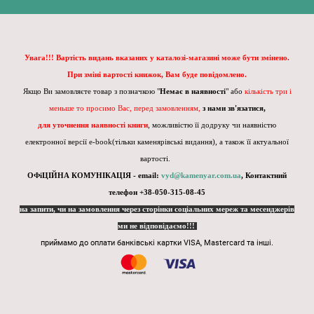
Увага!!! Вартість видань вказаних у каталозі-магазині може бути змінено.
При зміні вартості книжок, Вам буде повідомлено.
Якщо Ви замовляєте товар з позначкою "
Немає в наявності
" або
кількість три і
меньше то просимо Вас, перед замовленням,
з нами зв'язатися,
для уточнення наявності книги
, можливістю її додруку чи наявністю
електронної версії e-book(тільки каменярівські видання), а також її актуальної
вартості.
ОФіЦІЙНА КОМУНІКАЦІЯ - email:
vyd@kamenyar.com.ua
,
Контактний
телефон +38-050-315-08-45
на запити, чи на замовлення через сторінки соціальних мереж та месенджерів
ми не відповідаємо!!!
приймамо до оплати банківські картки VISA, Mastercard та інші.