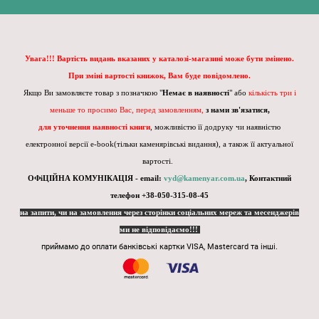
Увага!!! Вартість видань вказаних у каталозі-магазині може бути змінено.
При зміні вартості книжок, Вам буде повідомлено.
Якщо Ви замовляєте товар з позначкою "
Немає в наявності
" або
кількість три і
меньше то просимо Вас, перед замовленням,
з нами зв'язатися,
для уточнення наявності книги
, можливістю її додруку чи наявністю
електронної версії e-book(тільки каменярівські видання), а також її актуальної
вартості.
ОФіЦІЙНА КОМУНІКАЦІЯ - email:
vyd@kamenyar.com.ua
,
Контактний
телефон +38-050-315-08-45
на запити, чи на замовлення через сторінки соціальних мереж та месенджерів
ми не відповідаємо!!!
приймамо до оплати банківські картки VISA, Mastercard та інші.