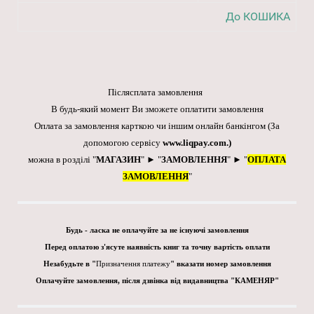
До КОШИКА
Післясплата замовлення
В будь-який момент Ви зможете оплатити замовлення
Оплата за замовлення карткою чи іншим онлайн банкінгом
(За
допомогою сервісу
www.liqpay.com
.)
можна в розділі "
МАГАЗИН
" ► "
ЗАМОВЛЕННЯ
" ► "
ОПЛАТА
ЗАМОВЛЕННЯ
"
Будь - ласка не оплачуйте за не існуючі замовлення
Перед оплатою з'ясуте наявність книг та точну вартість оплати
Незабудьте в "
Призначення платежу
" вказати номер замовлення
Оплачуйте замовлення, після дзвінка від видавництва "КАМЕНЯР"