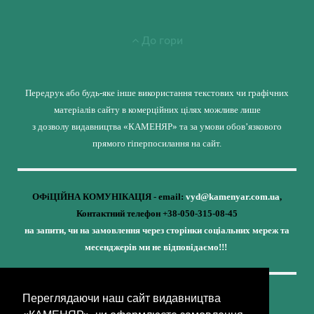
До гори
Передрук або будь-яке інше використання текстових чи графічних
матеріалів сайту в комерційних цілях можливе лише
з дозволу видавництва «КАМЕНЯР» та за умови обов’язкового
прямого гіперпосилання на сайт.
ОФіЦІЙНА КОМУНІКАЦІЯ - email:
vyd@kamenyar.com.ua
,
Контактний телефон +38-050-315-08-45
на запити, чи на замовлення через сторінки соціальних мереж та
месенджерів ми не відповідаємо!!!
Переглядаючи наш сайт видавництва
Кожне наше видання - це внесок у спротив,