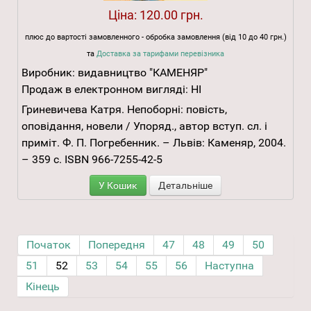
Ціна:
120.00 грн.
плюс до вартості замовленного - обробка замовлення (від 10 до 40 грн.)
та
Доставка за тарифами перевізника
Виробник:
видавництво "КАМЕНЯР"
Продаж в електронном вигляді:
НІ
Гриневичева Катря. Непоборні: повість,
оповідання, новели / Упоряд., автор вступ. сл. і
приміт. Ф. П. Погребенник. – Львів: Каменяр, 2004.
– 359 с. ISBN 966-7255-42-5
У Кошик
Детальніше
Початок
Попередня
47
48
49
50
51
52
53
54
55
56
Наступна
Кінець