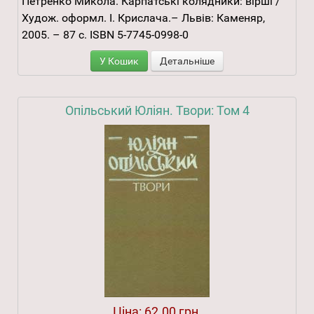
Петренко Микола. Карпатські колядники: вірші /
Худож. оформл. І. Крислача.– Львів: Каменяр,
2005. – 87 с. ISBN 5-7745-0998-0
У Кошик
Детальніше
Опільський Юліян. Твори: Том 4
Ціна:
62.00 грн.