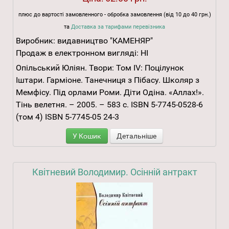
плюс до вартості замовленного - обробка замовлення (від 10 до 40 грн.)
та
Доставка за тарифами перевізника
Виробник:
видавництво "КАМЕНЯР"
Продаж в електронном вигляді:
НІ
Опільський Юліян. Твори: Том ІV: Поцілунок
Іштари. Гарміоне. Танечниця з Пібасу. Школяр з
Мемфісу. Під орлами Роми. Діти Одіна. «Аллах!».
Тінь велетня. – 2005. – 583 с. ISBN 5-7745-0528-6
(том 4) ISBN 5-7745-05 24-3
У Кошик
Детальніше
Квітневий Володимир. Осінній антракт