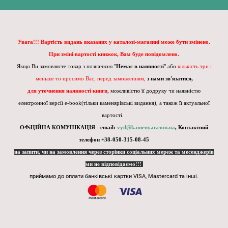
Увага!!! Вартість видань вказаних у каталозі-магазині може бути змінено.
При зміні вартості книжок, Вам буде повідомлено.
Якщо Ви замовляєте товар з позначкою "
Немає в наявності
" або
кількість три і
меньше то просимо Вас, перед замовленням,
з нами зв'язатися,
для уточнення наявності книги
, можливістю її додруку чи наявністю
електронної версії e-book(тільки каменярівські видання), а також її актуальної
вартості.
ОФіЦІЙНА КОМУНІКАЦІЯ - email:
vyd@kamenyar.com.ua
,
Контактний
телефон +38-050-315-08-45
на запити, чи на замовлення через сторінки соціальних мереж та месенджерів
ми не відповідаємо!!!
приймамо до оплати банківські картки VISA, Mastercard та інші.