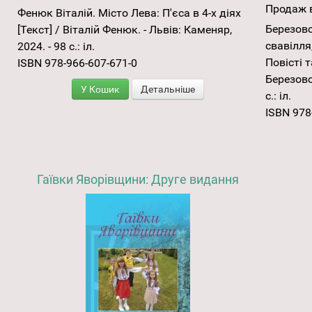
Продаж в
Фенюк Віталій. Місто Лева: П'єса в 4-х діях
Березовс
[Текст] / Віталій Фенюк. - Львів: Каменяр,
свавілля
2024. - 98 с.: іл.
Повісті 
ІSBN 978-966-607-671-0
Березовс
У Кошик
Детальніше
с.: іл.
ISBN 978
Гаївки Яворівщини: Друге видання