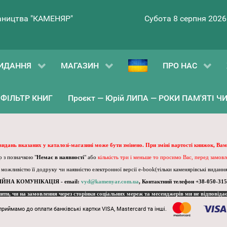
ництва "КАМЕНЯР"
Субота 8 серпня 2026
ИДАННЯ
МАГАЗИН
ПРО НАС
ФІЛЬТР КНИГ
Проєкт — Юрій ЛИПА — РОКИ ПАМ'ЯТІ ЧИ 
 видань вказаних у каталозі-магазині може бути змінено. При зміні вартості книжок, Вам
 з позначкою "
Немає в наявності
" або
кількість три і меньше то просимо Вас, перед замов
, можливістю її додруку чи наявністю електронної версії e-book(тільки каменярівські видання)
ІЙНА КОМУНІКАЦІЯ - email:
vyd@kamenyar.com.ua
,
Контактний телефон +38-050-315
пити, чи на замовлення через сторінки соціальних мереж та месенджерів ми не відповіда
приймамо до оплати банківські картки VISA, Mastercard та інші.