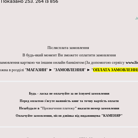
Показано 253. 264 із 856
J
Післясплата замовлення
В будь-який момент Ви зможете оплатити замовлення
 замовлення карткою чи іншим онлайн банкінгом
(За допомогою сервісу
www.li
ожна в розділі "
МАГАЗИН
" ► "
ЗАМОВЛЕННЯ
" ► "
ОПЛАТА ЗАМОВЛЕНН
Будь - ласка не оплачуйте за не існуючі замовлення
Перед оплатою з'ясуте наявність книг та точну вартість оплати
Незабудьте в "
Призначення платежу
" вказати номер замовлення
Оплачуйте замовлення, після дзвінка від видавництва "КАМЕНЯР"