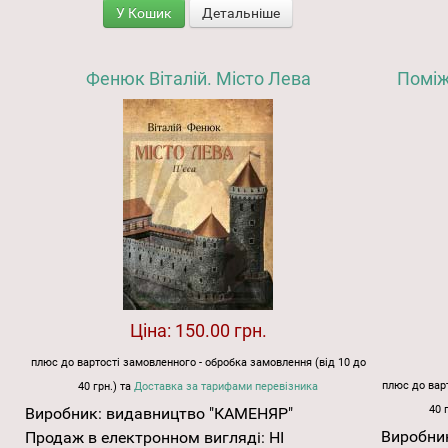
У Кошик
Детальніше
Фенюк Віталій. Місто Лева
Поміж 
Ціна:
150.00 грн.
плюс до вартості замовленного - обробка замовлення (від 10 до
плюс до варт
40 грн.) та
Доставка за тарифами перевізника
40 
Виробник:
видавництво "КАМЕНЯР"
Виробни
Продаж в електронном вигляді:
НІ