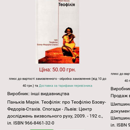
Ціна:
50.00 грн.
плюс до варт
плюс до вартості замовленного - обробка замовлення (від 10 до
40 
40 грн.) та
Доставка за тарифами перевізника
Виробни
Виробник:
інші видавництва
Продаж в
Паньків Марія. Теофілія: про Теофілію Бзову-
Шипшина 
Федорів-Стахів. Спогади - Львів: Центр
документ
досліджень визвольного руху, 2009. - 192 с.,
Шипшина. 
іл. ISBN 966-8461-32-0
іл. ІSBN