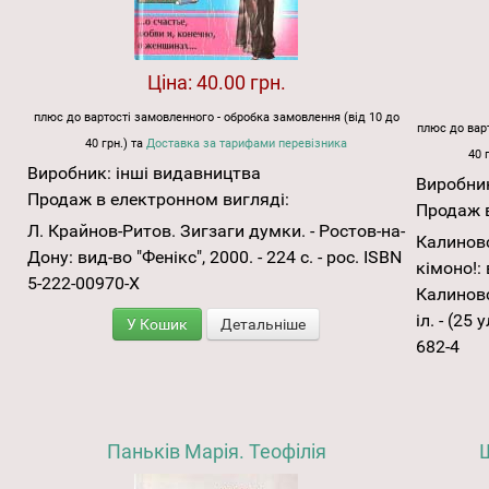
Ціна:
40.00 грн.
плюс до вартості замовленного - обробка замовлення (від 10 до
плюс до варт
40 грн.) та
Доставка за тарифами перевізника
40 
Виробник:
інші видавництва
Виробни
Продаж в електронном вигляді:
Продаж в
Л. Крайнов-Ритов. Зигзаги думки. - Ростов-на-
Калиновс
Дону: вид-во "Фенікс", 2000. - 224 с. - рос. ISBN
кімоно!: 
5-222-00970-Х
Калиновсь
іл. - (25
У Кошик
Детальніше
682-4
Паньків Марія. Теофілія