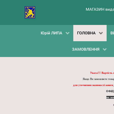
МАГАЗИН вида
Юрій ЛИПА
ГОЛОВНА
В
ЗАМОВЛЕННЯ
Увага!!! Вартість
Якщо Ви замовляєте товар
для уточнення наявності книги
ОФіЦ
на за