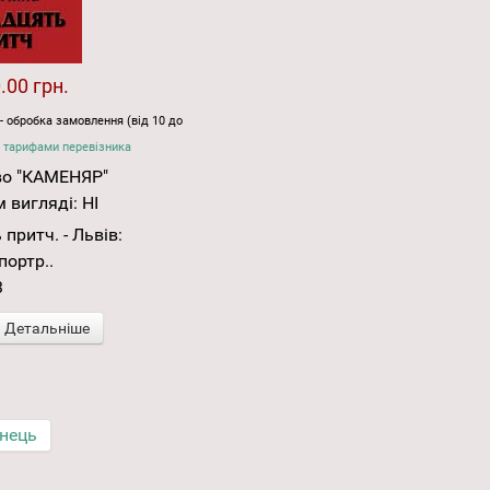
.00 грн.
- обробка замовлення (від 10 до
 тарифами перевізника
во "КАМЕНЯР"
 вигляді:
НІ
притч. - Львів:
 портр..
3
Детальніше
інець