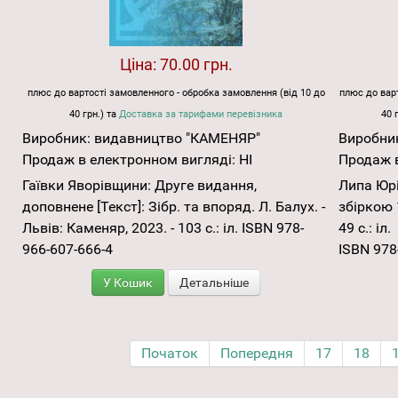
Ціна:
70.00 грн.
плюс до вартості замовленного - обробка замовлення (від 10 до
плюс до варт
40 грн.) та
Доставка за тарифами перевізника
40 
Виробник:
видавництво "КАМЕНЯР"
Виробни
Продаж в електронном вигляді:
НІ
Продаж в
Гаївки Яворівщини: Друге видання,
Липа Юрі
доповнене [Текст]: Зібр. та впоряд. Л. Балух. -
збіркою 
Львів: Каменяр, 2023. - 103 с.: іл. ISBN 978-
49 с.: іл.
966-607-666-4
ISBN 978
У Кошик
Детальніше
Початок
Попередня
17
18