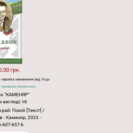
0.00 грн.
- обробка замовлення (від 10 до
 тарифами перевізника
во "КАМЕНЯР"
 вигляді:
НІ
ай: Поезії [Текст] /
в : Каменяр, 2023. -
6-607-657-6