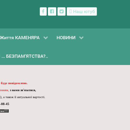
Наш ютуб
Життя КАМЕНЯРА
НОВИНИ
... БЕЗПАМ’ЯТСТВА?..
 буде повідомлено.
ленням,
з нами зв'язатися,
, а також її актуальної вартості.
-08-45
ємо!!!