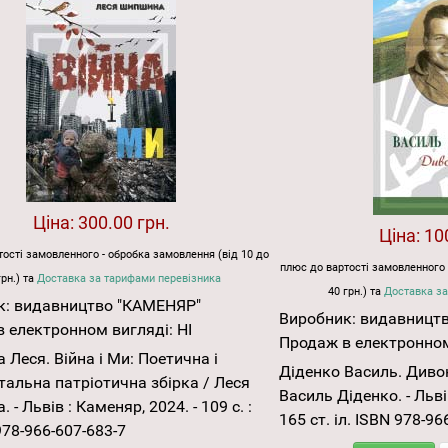
Ціна:
300.00 грн.
Ціна:
10
ості замовленного - обробка замовлення (від 10 до
плюс до вартості замовленного 
грн.) та
Доставка за тарифами перевізника
40 грн.) та
Доставка за
к:
видавництво "КАМЕНЯР"
Виробник:
видавницт
 електронном вигляді:
НІ
Продаж в електронном
Леся. Війна і Ми: Поетична і
Діденко Василь. Дивокр
альна патріотична збірка / Леся
Василь Діденко. - Льві
- Львів : Каменяр, 2024. - 109 с. :
165 ст. іл. ISBN 978-96
 978-966-607-683-7