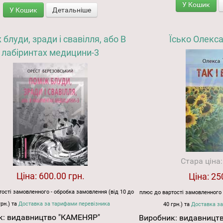
У Кошик
У Кошик
Детальніше
блуди, зради і свавілля, або В
Їсько Олекса.
лабіринтах медицини-3
Стара ціна
Ціна:
600.00 грн.
Ціна:
25
ості замовленного - обробка замовлення (від 10 до
плюс до вартості замовленного 
грн.) та
Доставка за тарифами перевізника
40 грн.) та
Доставка за
к:
видавництво "КАМЕНЯР"
Виробник:
видавницт