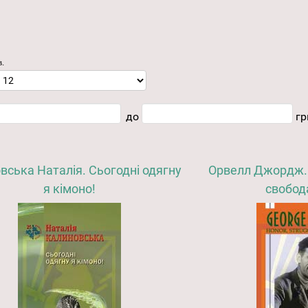
в.
до
гр
вська Наталія. Сьогодні одягну
Орвелл Джордж. 
я кімоно!
свобода