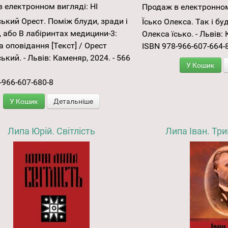
 електронном вигляді:
НІ
Продаж в електронном
ький Орест. Поміж блуди, зради і
Їсько Олекса. Так і буд
, або В лабіринтах медицини-3:
Олекса їсько. - Львів: 
та оповідання [Текст] / Орест
ISBN 978-966-607-664-
ький. - Львів: Каменяр, 2024. - 566
У Кошик
-966-607-680-8
У Кошик
Детальніше
Липа Юрій. Світлість
Липа Іван. Тр