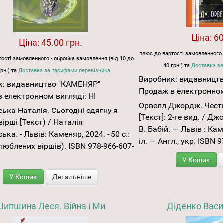
Ціна:
60
Ціна:
45.00 грн.
плюс до вартості замовленного 
ості замовленного - обробка замовлення (від 10 до
40 грн.) та
Доставка за
грн.) та
Доставка за тарифами перевізника
Виробник:
видавницт
к:
видавництво "КАМЕНЯР"
Продаж в електронном
 електронном вигляді:
НІ
Орвелл Джордж. Честь
ька Наталія. Сьогодні одягну я
[Текст]: 2-ге вид. / Д
вірші [Текст) / Наталія
В. Бабій. — Львів : Кам
ка. - Львів: Каменяр, 2024. - 50 с.:
іл. — Англ., укр. ISBN 
 улюблених віршів). ISBN 978-966-607-
У Кошик
У Кошик
Детальніше
Шипшина Леся. Війна і Ми
Діденко Васи