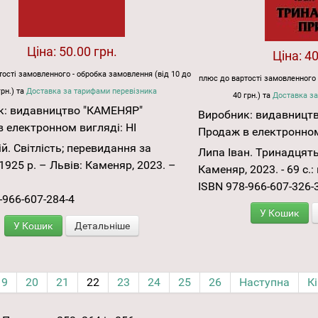
Ціна:
50.00 грн.
Ціна:
40
ості замовленного - обробка замовлення (від 10 до
плюс до вартості замовленного 
грн.) та
Доставка за тарифами перевізника
40 грн.) та
Доставка за
к:
видавництво "КАМЕНЯР"
Виробник:
видавницт
 електронном вигляді:
НІ
Продаж в електронном
й. Світлість; перевидання за
Липа Іван. Тринадцять 
1925 р. – Львів: Каменяр, 2023. –
Каменяр, 2023. - 69 с.:
ISBN 978-966-607-326-
-966-607-284-4
У Кошик
У Кошик
Детальніше
19
20
21
22
23
24
25
26
Наступна
К