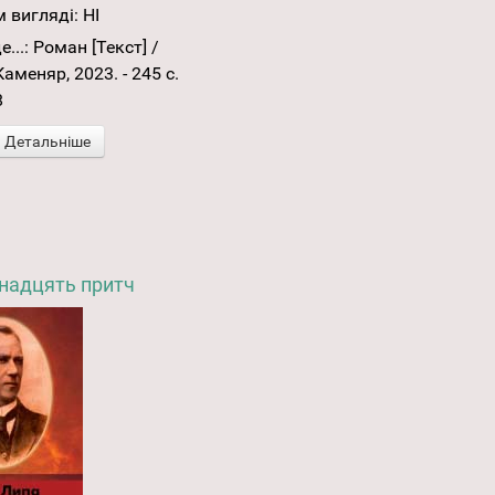
 вигляді:
НІ
е...: Роман [Текст] /
Каменяр, 2023. - 245 с.
8
Детальніше
инадцять притч