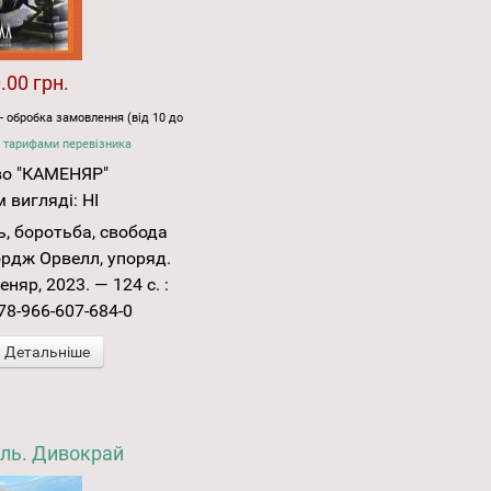
.00 грн.
- обробка замовлення (від 10 до
 тарифами перевізника
во "КАМЕНЯР"
 вигляді:
НІ
, боротьба, свобода
жордж Орвелл, упоряд.
еняр, 2023. — 124 с. :
978-966-607-684-0
Детальніше
ль. Дивокрай