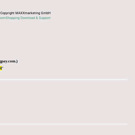
Copyright MAXXmarketing GmbH
oomShopping Download & Support
qpay.com
.)
Я
"