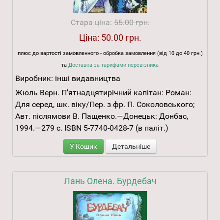
Стара ціна:
55.00 грн.
Ціна:
50.00 грн.
плюс до вартості замовленного - обробка замовлення (від 10 до 40 грн.)
та
Доставка за тарифами перевізника
Виробник:
інші видавництва
Жюль Верн. П’ятнадцятирічний капітан: Роман:
Для серед, шк. віку/Пер. з фр. П. Соколовського;
Авт. післямови В. Пащенко.—Донецьк: Донбас,
1994.—279 с. ISBN 5-7740-0428-7 (в паліт.)
У Кошик
Детальніше
Лань Олена. Бурдебач