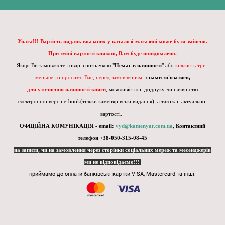
Увага!!! Вартість видань вказаних у каталозі-магазині може бути змінено.
При зміні вартості книжок, Вам буде повідомлено.
Якщо Ви замовляєте товар з позначкою "
Немає в наявності
" або
кількість три і
меньше то просимо Вас, перед замовленням,
з нами зв'язатися,
для уточнення наявності книги
, можливістю її додруку чи наявністю
електронної версії e-book(тільки каменярівські видання), а також її актуальної
вартості.
ОФіЦІЙНА КОМУНІКАЦІЯ - email:
vyd@kamenyar.com.ua
,
Контактний
телефон +38-050-315-08-45
на запити, чи на замовлення через сторінки соціальних мереж та месенджерів
ми не відповідаємо!!!
приймамо до оплати банківські картки VISA, Mastercard та інші.