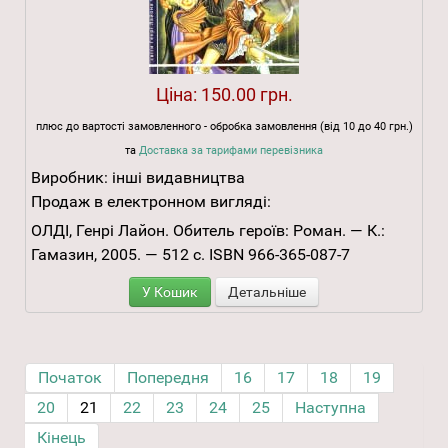
Ціна:
150.00 грн.
плюс до вартості замовленного - обробка замовлення (від 10 до 40 грн.)
та
Доставка за тарифами перевізника
Виробник:
інші видавництва
Продаж в електронном вигляді:
ОЛДІ, Генрі Лайон. Обитель героїв: Роман. — К.:
Гамазин, 2005. — 512 с. ISBN 966-365-087-7
У Кошик
Детальніше
Початок
Попередня
16
17
18
19
20
21
22
23
24
25
Наступна
Кінець