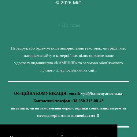
© 2026 MiG
До гори
Передрук або будь-яке інше використання текстових чи графічних
матеріалів сайту в комерційних цілях можливе лише
з дозволу видавництва «КАМЕНЯР» та за умови обов’язкового
прямого гіперпосилання на сайт.
ОФіЦІЙНА КОМУНІКАЦІЯ - email:
vyd@kamenyar.com.ua
,
Контактний телефон +38-050-315-08-45
на запити, чи на замовлення через сторінки соціальних мереж та
месенджерів ми не відповідаємо!!!