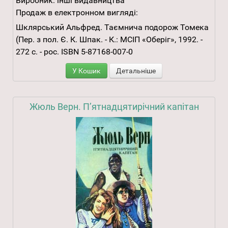
Виробник:
інші видавництва
Продаж в електронном вигляді:
Шклярський Альфред. Таємнича подорож Томека
(Пер. з пол. Є. К. Шпак. - К.: МСІП «Оберіг», 1992. -
272 с. - рос. ISBN 5-87168-007-0
У Кошик
Детальніше
Жюль Верн. П’ятнадцятирічний капітан