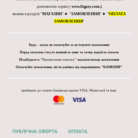
допомогою сервісу
www.liqpay.com
.)
можна в розділі "
МАГАЗИН
" ► "
ЗАМОВЛЕННЯ
" ► "
ОПЛАТА
ЗАМОВЛЕННЯ
"
Будь - ласка не оплачуйте за не існуючі замовлення
Перед оплатою з'ясуте наявність книг та точну вартість оплати
Незабудьте в "
Призначення платежу
" вказати номер замовлення
Оплачуйте замовлення, після дзвінка від видавництва "КАМЕНЯР"
приймамо до оплати банківські картки VISA, Mastercard та інші.
ПУБЛІЧНА ОФЕРТА
ОПЛАТА