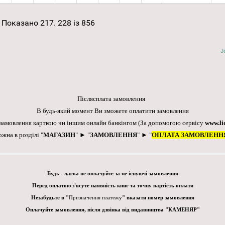
Показано 217. 228 із 856
J
Післясплата замовлення
В будь-який момент Ви зможете оплатити замовлення
 замовлення карткою чи іншим онлайн банкінгом
(За допомогою сервісу
www.li
ожна в розділі "
МАГАЗИН
" ► "
ЗАМОВЛЕННЯ
" ► "
ОПЛАТА ЗАМОВЛЕНН
Будь - ласка не оплачуйте за не існуючі замовлення
Перед оплатою з'ясуте наявність книг та точну вартість оплати
Незабудьте в "
Призначення платежу
" вказати номер замовлення
Оплачуйте замовлення, після дзвінка від видавництва "КАМЕНЯР"