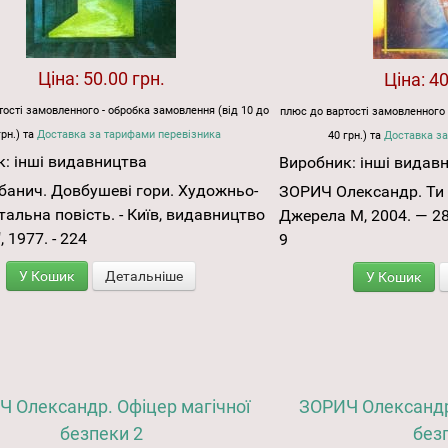
Ціна:
50.00 грн.
Ціна:
40
ості замовленного - обробка замовлення (від 10 до
плюс до вартості замовленного 
грн.) та
Доставка за тарифами перевізника
40 грн.) та
Доставка за
к:
інші видавництва
Виробник:
інші видав
банич. Довбушеві гори. Художньо-
ЗОРИЧ Олександр. Ти 
альна повість. - Київ, видавництво
Джерела М, 2004. — 28
 1977. - 224
9
У Кошик
Детальніше
У Кошик
 Олександр. Офіцер магічної
ЗОРИЧ Олександр.
безпеки 2
без