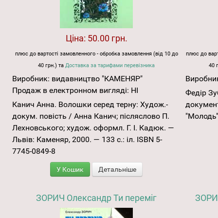
Ціна:
50.00 грн.
плюс до вартості замовленного - обробка замовлення (від 10 до
плюс до варт
40 грн.) та
Доставка за тарифами перевізника
40 
Виробник:
видавництво "КАМЕНЯР"
Виробни
Продаж в електронном вигляді:
НІ
Федір Зу
Канич Анна. Волошки серед терну: Худож.-
документ
докум. повість / Анна Канич; післяслово П.
"Молодь",
Лехновського; худож. оформл. Г. І. Кадюк. —
Львів: Каменяр, 2000. — 133 с.: іл. ISBN 5-
7745-0849-8
У Кошик
Детальніше
ЗОРИЧ Олександр Ти переміг
ЗОРИЧ