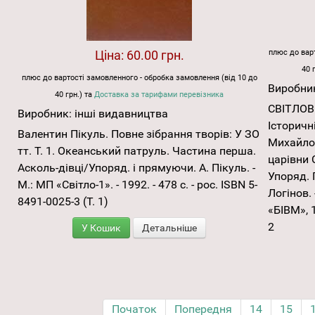
Ціна:
60.00 грн.
плюс до варт
40 
плюс до вартості замовленного - обробка замовлення (від 10 до
Виробни
40 грн.) та
Доставка за тарифами перевізника
СВІТЛОВ 
Виробник:
інші видавництва
Історичн
Валентин Пікуль. Повне зібрання творів: У ЗО
Михайлов
тт. Т. 1. Океанський патруль. Частина перша.
царівни 
Асколь-дівці/Упоряд. і прямуючи. А. Пікуль. -
Упоряд. П
М.: МП «Світло-1». - 1992. - 478 с. - рос. ISBN 5-
Логінов.
8491-0025-3 (Т. 1)
«БІВМ», 1
2
У Кошик
Детальніше
Початок
Попередня
14
15