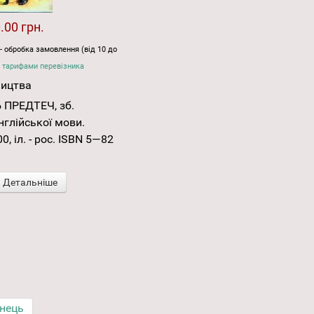
.00 грн.
- обробка замовлення (від 10 до
 тарифами перевізника
ництва
 ПРЕДТЕЧ, зб.
нглійської мови.
00, іл. - рос. ISBN 5—82
Детальніше
інець