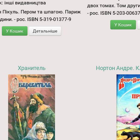
к:
інші видавництва
двох томах. Том другий.
 Пікуль. Пером та шпагою. Париж
- рос. ISBN 5-203-00637
дини. - рос. ISBN 5-319-01377-9
У Кошик
У Кошик
Детальніше
Хранитель
Нортон Андре. 