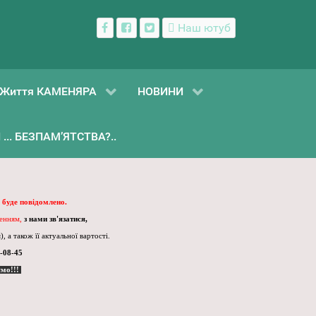
Наш ютуб
Життя КАМЕНЯРА
НОВИНИ
... БЕЗПАМ’ЯТСТВА?..
 буде повідомлено.
ленням,
з нами зв'язатися,
, а також її актуальної вартості.
-08-45
ємо!!!