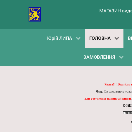
МАГАЗИН вида
Юрій ЛИПА
ГОЛОВНА
В
ЗАМОВЛЕННЯ
Увага!!! Вартість
Якщо Ви замовляєте товар
для уточнення наявності книги
ОФіЦ
на за