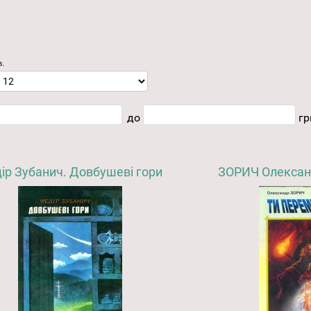
в.
до
гр
ір Зубанич. Довбушеві гори
ЗОРИЧ Олександ