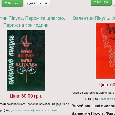
У Кошик
У Кошик
Детальніше
тин Пікуль. Пером та шпагою.
Валентин Пікуль. Ф
Париж на три години
Ціна:
60
плюс до вартості замовленного 
Ціна:
60.00 грн.
40 грн.) та
Доставка за
ості замовленного - обробка замовлення (від 10 до
Виробник:
інші видав
грн.) та
Доставка за тарифами перевізника
Валентин Пікуль. Фаво