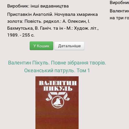
Виробни
Виробник:
інші видавництва
Валентин
Приставкін Анатолій. Ночувала хмаринка
на три го
золота: Повість. редкол.: А. Олексин, І.
Бахмутська, В. Ганіч. та ін - М.: Худож. літ.,
1989. - 255 с.
У Кошик
Детальніше
Валентин Пікуль. Повне зібрання творів.
Океанський патруль. Том 1