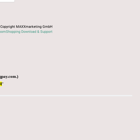
Copyright MAXXmarketing GmbH
oomShopping Download & Support
qpay.com
.)
Я
"