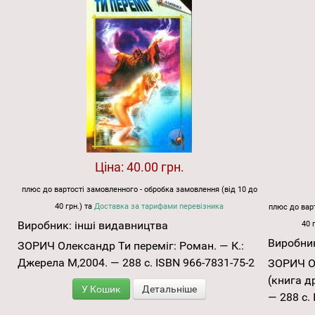
Ціна:
40.00 грн.
плюс до вартості замовленного - обробка замовлення (від 10 до
40 грн.) та
Доставка за тарифами перевізника
плюс до варт
Виробник:
інші видавництва
40 
Виробни
ЗОРИЧ Олександр Ти переміг: Роман. — К.:
Джерела М,2004. — 288 с. ISBN 966-7831-75-2
ЗОРИЧ Ол
(книга д
У Кошик
Детальніше
— 288 с.