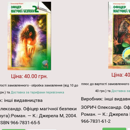
Ціна:
40
Ціна:
40.00 грн.
плюс до вартості замовленного 
ості замовленного - обробка замовлення (від 10 до
40 грн.) та
Доставка за
грн.) та
Доставка за тарифами перевізника
Виробник:
інші видав
к:
інші видавництва
ЗОРИЧ Олександр. Офі
ександр. Офіцер магічної безпеки
Роман. — К.: Джерела 
руга):Роман. — К.: Джерела М, 2004.
966-7831-61-2
 ISBN 966-7831-65-5