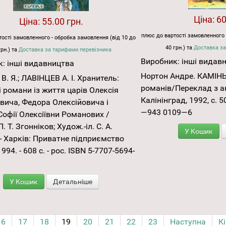
Ціна:
60
Ціна:
55.00 грн.
плюс до вартості замовленного 
ості замовленного - обробка замовлення (від 10 до
40 грн.) та
Доставка за
грн.) та
Доставка за тарифами перевізника
Виробник:
інші видав
к:
інші видавництва
Нортон Андре. КАМІНЬ
В. Я.; ЛАВІНЦЕВ А. І. Хранитель:
романів/Переклад з а
і романи із життя царів Олексія
Калінінград, 1992, с. 5
ича, Федора Олексійовича і
—943 0109—6
Софії Олексіївни Романових /
. Т. Згонніков; Худож.-іл. С. А.
У Кошик
 - Харків: Приватне підприємство
994. - 608 с. - рос. ISBN 5-7707-5694-
У Кошик
Детальніше
16
17
18
19
20
21
22
23
Наступна
К