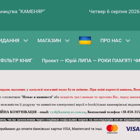
ництва "КАМЕНЯР"
Четвер 6 серпня 2026
ИДАННЯ
МАГАЗИН
ПРО НАС
ФІЛЬТР КНИГ
Проєкт — Юрій ЛИПА — РОКИ ПАМ'ЯТІ ЧИ 
 видань вказаних у каталозі-магазині може бути змінено. При зміні вартості книжок, Вам
 з позначкою "
Немає в наявності
" або
кількість три і меньше то просимо Вас, перед замов
, можливістю її додруку чи наявністю електронної версії e-book(тільки каменярівські видання)
ІЙНА КОМУНІКАЦІЯ - email:
vyd@kamenyar.com.ua
,
Контактний телефон +38-050-315
пити, чи на замовлення через сторінки соціальних мереж та месенджерів ми не відповіда
приймамо до оплати банківські картки VISA, Mastercard та інші.