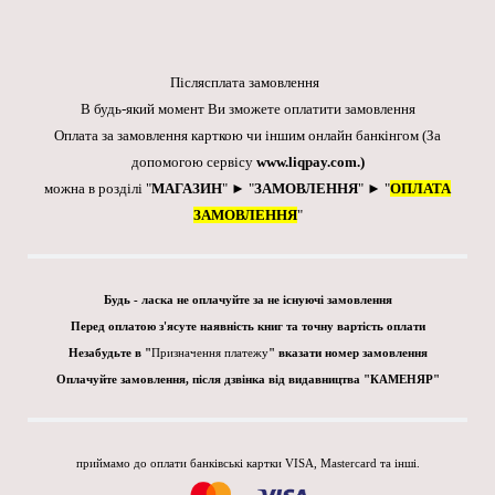
Післясплата замовлення
В будь-який момент Ви зможете оплатити замовлення
Оплата за замовлення карткою чи іншим онлайн банкінгом
(За
допомогою сервісу
www.liqpay.com
.)
можна в розділі "
МАГАЗИН
" ► "
ЗАМОВЛЕННЯ
" ► "
ОПЛАТА
ЗАМОВЛЕННЯ
"
Будь - ласка не оплачуйте за не існуючі замовлення
Перед оплатою з'ясуте наявність книг та точну вартість оплати
Незабудьте в "
Призначення платежу
" вказати номер замовлення
Оплачуйте замовлення, після дзвінка від видавництва "КАМЕНЯР"
приймамо до оплати банківські картки VISA, Mastercard та інші.