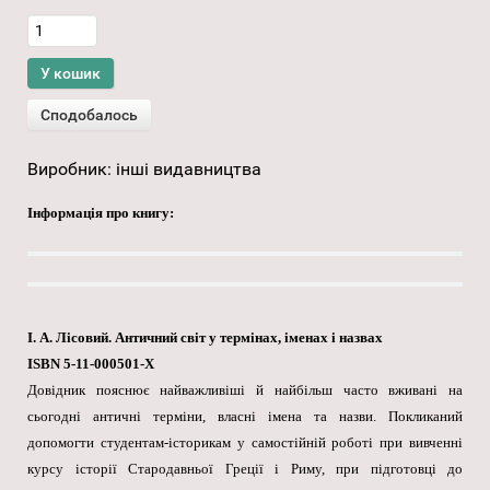
Виробник:
інші видавництва
Інформація про книгу:
І. А. Лісовий. Античний світ у термінах, іменах і назвах
ISBN 5-11-000501-X
Довідник пояснює найважливіші й найбільш часто вживані на
сьогодні античні терміни, власні імена та назви. Покликаний
допомогти студентам-історикам у самостійній роботі при вивченні
курсу історії Стародавньої Греції і Риму, при підготовці до