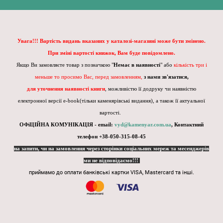
Увага!!! Вартість видань вказаних у каталозі-магазині може бути змінено.
При зміні вартості книжок, Вам буде повідомлено.
Якщо Ви замовляєте товар з позначкою "
Немає в наявності
" або
кількість три і
меньше то просимо Вас, перед замовленням,
з нами зв'язатися,
для уточнення наявності книги
, можливістю її додруку чи наявністю
електронної версії e-book(тільки каменярівські видання), а також її актуальної
вартості.
ОФіЦІЙНА КОМУНІКАЦІЯ - email:
vyd@kamenyar.com.ua
,
Контактний
телефон +38-050-315-08-45
на запити, чи на замовлення через сторінки соціальних мереж та месенджерів
ми не відповідаємо!!!
приймамо до оплати банківські картки VISA, Mastercard та інші.