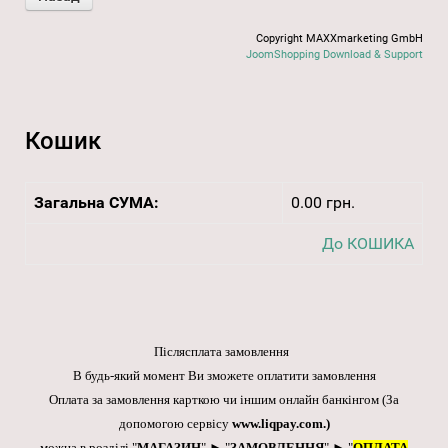
Copyright MAXXmarketing GmbH
JoomShopping Download & Support
Кошик
Загальна СУМА:
0.00 грн.
До КОШИКА
Післясплата замовлення
В будь-який момент Ви зможете оплатити замовлення
Оплата за замовлення карткою чи іншим онлайн банкінгом
(За
допомогою сервісу
www.liqpay.com
.)
можна в розділі "
МАГАЗИН
" ► "
ЗАМОВЛЕННЯ
" ► "
ОПЛАТА