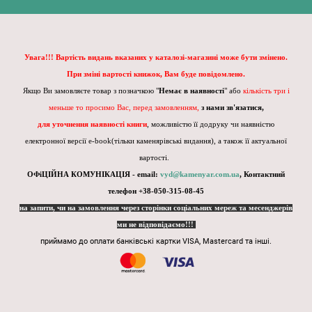
Увага!!! Вартість видань вказаних у каталозі-магазині може бути змінено.
При зміні вартості книжок, Вам буде повідомлено.
Якщо Ви замовляєте товар з позначкою "
Немає в наявності
" або
кількість три і
меньше то просимо Вас, перед замовленням,
з нами зв'язатися,
для уточнення наявності книги
, можливістю її додруку чи наявністю
електронної версії e-book(тільки каменярівські видання), а також її актуальної
вартості.
ОФіЦІЙНА КОМУНІКАЦІЯ - email:
vyd@kamenyar.com.ua
,
Контактний
телефон +38-050-315-08-45
на запити, чи на замовлення через сторінки соціальних мереж та месенджерів
ми не відповідаємо!!!
приймамо до оплати банківські картки VISA, Mastercard та інші.