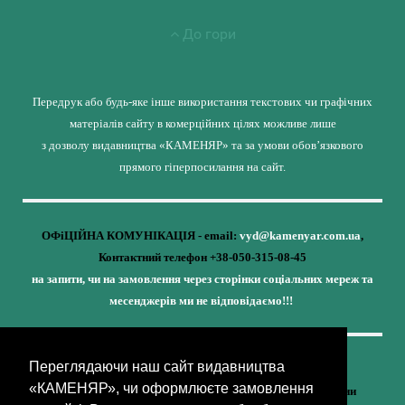
До гори
Передрук або будь-яке інше використання текстових чи графічних
матеріалів сайту в комерційних цілях можливе лише
з дозволу видавництва «КАМЕНЯР» та за умови обов’язкового
прямого гіперпосилання на сайт.
ОФіЦІЙНА КОМУНІКАЦІЯ - email:
vyd@kamenyar.com.ua
,
Контактний телефон +38-050-315-08-45
на запити, чи на замовлення через сторінки соціальних мереж та
месенджерів ми не відповідаємо!!!
Переглядаючи наш сайт видавництва
Кожне наше видання - це внесок у спротив,
«КАМЕНЯР», чи оформлюєте замовлення
у збереження ідентичності та неминучу перемогу України