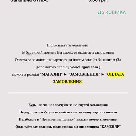
До КОШИКА
Післясплата замовлення
В будь-який момент Ви зможете оплатити замовлення
Оплата за замовлення карткою чи іншим онлайн банкінгом
(За
допомогою сервісу
www.liqpay.com
.)
можна в розділі "
МАГАЗИН
" ► "
ЗАМОВЛЕННЯ
" ► "
ОПЛАТА
ЗАМОВЛЕННЯ
"
Будь - ласка не оплачуйте за не існуючі замовлення
Перед оплатою з'ясуте наявність книг та точну вартість оплати
Незабудьте в "
Призначення платежу
" вказати номер замовлення
Оплачуйте замовлення, після дзвінка від видавництва "КАМЕНЯР"