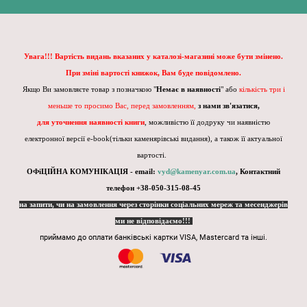
Увага!!! Вартість видань вказаних у каталозі-магазині може бути змінено.
При зміні вартості книжок, Вам буде повідомлено.
Якщо Ви замовляєте товар з позначкою "
Немає в наявності
" або
кількість три і
меньше то просимо Вас, перед замовленням,
з нами зв'язатися,
для уточнення наявності книги
, можливістю її додруку чи наявністю
електронної версії e-book(тільки каменярівські видання), а також її актуальної
вартості.
ОФіЦІЙНА КОМУНІКАЦІЯ - email:
vyd@kamenyar.com.ua
,
Контактний
телефон +38-050-315-08-45
на запити, чи на замовлення через сторінки соціальних мереж та месенджерів
ми не відповідаємо!!!
приймамо до оплати банківські картки VISA, Mastercard та інші.