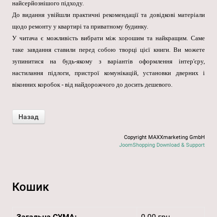
найсерйознішого підходу.
До видання увійшли практичні рекомендації та довідкові матеріали
щодо ремонту у квартирі та приватному будинку.
У читача є можливість вибрати між хорошим та найкращим. Саме
таке завдання ставили перед собою творці цієї книги. Ви можете
зупинитися на будь-якому з варіантів оформлення інтер'єру,
настилання підлоги, пристрої комунікацій, установки дверних і
віконних коробок - від найдорожчого до досить дешевого.
Copyright MAXXmarketing GmbH
JoomShopping Download & Support
Кошик
Загальна СУМА:
0.00 грн.