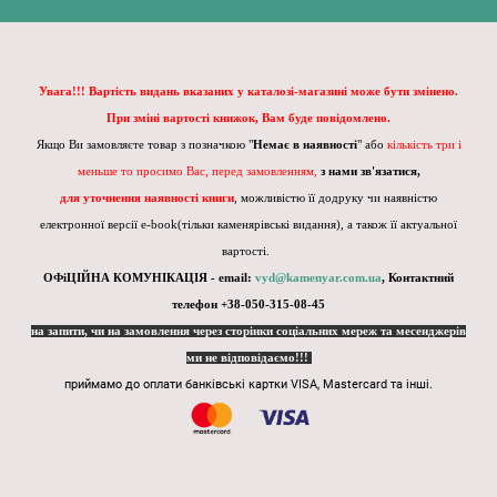
Увага!!! Вартість видань вказаних у каталозі-магазині може бути змінено.
При зміні вартості книжок, Вам буде повідомлено.
Якщо Ви замовляєте товар з позначкою "
Немає в наявності
" або
кількість три і
меньше то просимо Вас, перед замовленням,
з нами зв'язатися,
для уточнення наявності книги
, можливістю її додруку чи наявністю
електронної версії e-book(тільки каменярівські видання), а також її актуальної
вартості.
ОФіЦІЙНА КОМУНІКАЦІЯ - email:
vyd@kamenyar.com.ua
,
Контактний
телефон +38-050-315-08-45
на запити, чи на замовлення через сторінки соціальних мереж та месенджерів
ми не відповідаємо!!!
приймамо до оплати банківські картки VISA, Mastercard та інші.