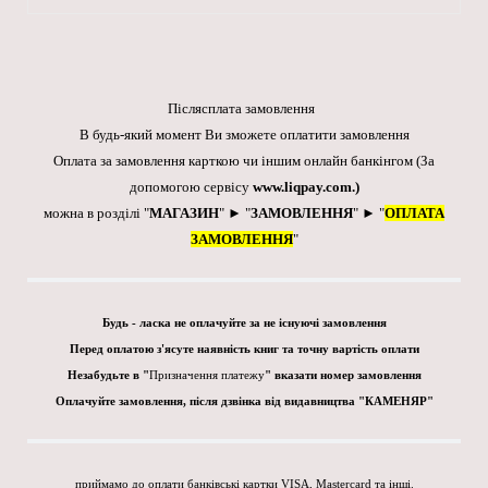
Післясплата замовлення
В будь-який момент Ви зможете оплатити замовлення
Оплата за замовлення карткою чи іншим онлайн банкінгом
(За
допомогою сервісу
www.liqpay.com
.)
можна в розділі "
МАГАЗИН
" ► "
ЗАМОВЛЕННЯ
" ► "
ОПЛАТА
ЗАМОВЛЕННЯ
"
Будь - ласка не оплачуйте за не існуючі замовлення
Перед оплатою з'ясуте наявність книг та точну вартість оплати
Незабудьте в "
Призначення платежу
" вказати номер замовлення
Оплачуйте замовлення, після дзвінка від видавництва "КАМЕНЯР"
приймамо до оплати банківські картки VISA, Mastercard та інші.