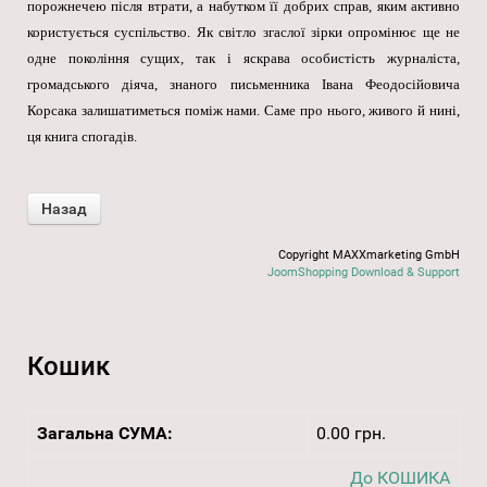
порожнечею після втрати, а набутком її добрих справ, яким активно
користується суспільство. Як світло згаслої зірки опромінює ще не
одне покоління сущих, так і яскрава особистість журналіста,
громадського діяча, знаного письменника Івана Феодосійовича
Корсака залишатиметься поміж нами. Саме про нього, живого й нині,
ця книга спогадів.
Copyright MAXXmarketing GmbH
JoomShopping Download & Support
Кошик
Загальна СУМА:
0.00 грн.
До КОШИКА