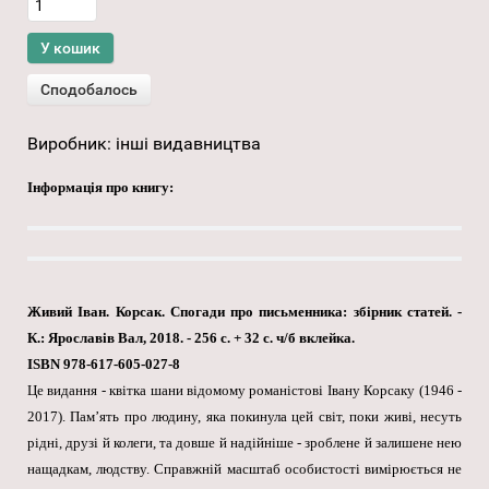
Виробник:
інші видавництва
Інформація про книгу:
Живий Іван. Корсак. Спогади про письменника: збірник статей. -
К.: Ярославів Вал, 2018. - 256 с. + 32 с. ч/б вклейка.
ISBN 978-617-605-027-8
Це видання - квітка шани відомому романістові Івану Корсаку (1946 -
2017). Пам’ять про людину, яка покинула цей світ, поки живі, несуть
рідні, друзі й колеги, та довше й надійніше - зроблене й залишене нею
нащадкам, людству. Справжній масштаб особистості вимірюється не