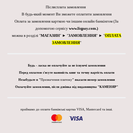
Післясплата замовлення
В будь-який момент Ви зможете оплатити замовлення
Оплата за замовлення карткою чи іншим онлайн банкінгом
(За
допомогою сервісу
www.liqpay.com
.)
можна в розділі "
МАГАЗИН
" ► "
ЗАМОВЛЕННЯ
" ► "
ОПЛАТА
ЗАМОВЛЕННЯ
"
Будь - ласка не оплачуйте за не існуючі замовлення
Перед оплатою з'ясуте наявність книг та точну вартість оплати
Незабудьте в "
Призначення платежу
" вказати номер замовлення
Оплачуйте замовлення, після дзвінка від видавництва "КАМЕНЯР"
приймамо до оплати банківські картки VISA, Mastercard та інші.