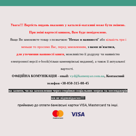
Увага!!! Вартість видань вказаних у каталозі-магазині може бути змінено.
При зміні вартості книжок, Вам буде повідомлено.
Якщо Ви замовляєте товар з позначкою "
Немає в наявності
" або
кількість три і
меньше то просимо Вас, перед замовленням,
з нами зв'язатися,
для уточнення наявності книги
, можливістю її додруку чи наявністю
електронної версії e-book(тільки каменярівські видання), а також її актуальної
вартості.
ОФіЦІЙНА КОМУНІКАЦІЯ - email:
vyd@kamenyar.com.ua
,
Контактний
телефон +38-050-315-08-45
на запити, чи на замовлення через сторінки соціальних мереж та месенджерів
ми не відповідаємо!!!
приймамо до оплати банківські картки VISA, Mastercard та інші.