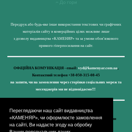
До гори
Передрук або будь-яке інше використання текстових чи графічних
матеріалів сайту в комерційних цілях можливе лише
з дозволу видавництва «КАМЕНЯР» та за умови обов’язкового
прямого гіперпосилання на сайт.
ОФіЦІЙНА КОМУНІКАЦІЯ - email:
vyd@kamenyar.com.ua
,
Контактний телефон +38-050-315-08-45
на запити, чи на замовлення через сторінки соціальних мереж та
месенджерів ми не відповідаємо!!!
Переглядаючи наш сайт видавництва
Кожне наше видання - це внесок у спротив,
«КАМЕНЯР», чи оформлюєте замовлення
у збереження ідентичності та неминучу перемогу України
на сайті, Ви надаєте згоду на обробку
(видавництво «КАМЕНЯР»)
Ваших персональних даних.