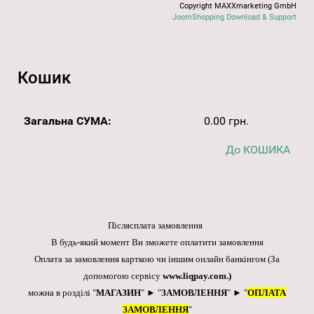
Copyright MAXXmarketing GmbH
JoomShopping Download & Support
Кошик
Загальна СУМА:
0.00 грн.
До КОШИКА
Післясплата замовлення
В будь-який момент Ви зможете оплатити замовлення
Оплата за замовлення карткою чи іншим онлайн банкінгом
(За
допомогою сервісу
www.liqpay.com
.)
можна в розділі "
МАГАЗИН
" ► "
ЗАМОВЛЕННЯ
" ► "
ОПЛАТА
ЗАМОВЛЕННЯ
"