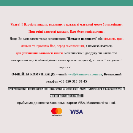
Увага!!! Вартість видань вказаних у каталозі-магазині може бути змінено.
При зміні вартості книжок, Вам буде повідомлено.
Якщо Ви замовляєте товар з позначкою "
Немає в наявності
" або
кількість три і
меньше то просимо Вас, перед замовленням,
з нами зв'язатися,
для уточнення наявності книги
, можливістю її додруку чи наявністю
електронної версії e-book(тільки каменярівські видання), а також її актуальної
вартості.
ОФіЦІЙНА КОМУНІКАЦІЯ - email:
vyd@kamenyar.com.ua
,
Контактний
телефон +38-050-315-08-45
на запити, чи на замовлення через сторінки соціальних мереж та месенджерів
ми не відповідаємо!!!
приймамо до оплати банківські картки VISA, Mastercard та інші.