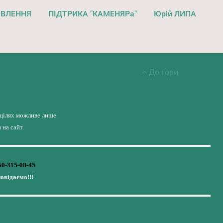
ОВЛЕННЯ
ПІДТРИКА "КАМЕНЯРа"
Юрій ЛИПА
До гори
 цілях можливе лише
на сайт.
50-315-08-45
повідаємо!!!