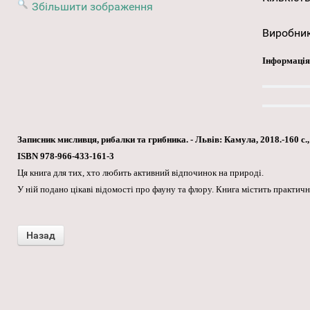
Збільшити зображення
Виробни
Інформація
Записник мисливця, рибалки та грибника. - Львів: Камула, 2018.-160 с., 
ISBN 978-966-433-161-3
Ця книга для тих, хто любить активний відпочинок на природі.
У ній подано цікаві відомості про фауну та флору. Книга містить практич