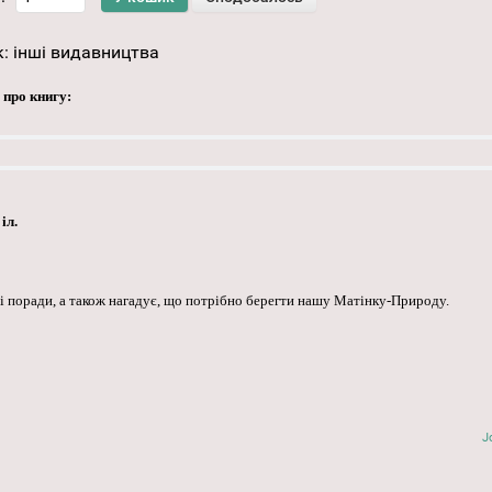
к:
інші видавництва
 про книгу:
іл.
ні поради, а також нагадує, що потрібно берегти нашу Матінку-Природу.
J