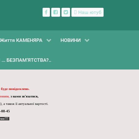
Наш ютуб
Життя КАМЕНЯРА
НОВИНИ
... БЕЗПАМ’ЯТСТВА?..
 буде повідомлено.
ленням,
з нами зв'язатися,
, а також її актуальної вартості.
-08-45
ємо!!!