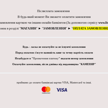
Післясплата замовлення
В будь-який момент Ви зможете оплатити замовлення
 замовлення карткою чи іншим онлайн банкінгом
(За допомогою сервісу
www.li
ожна в розділі "
МАГАЗИН
" ► "
ЗАМОВЛЕННЯ
" ► "
ОПЛАТА ЗАМОВЛЕНН
Будь - ласка не оплачуйте за не існуючі замовлення
Перед оплатою з'ясуте наявність книг та точну вартість оплати
Незабудьте в "
Призначення платежу
" вказати номер замовлення
Оплачуйте замовлення, після дзвінка від видавництва "КАМЕНЯР"
приймамо до оплати банківські картки VISA, Mastercard та інші.