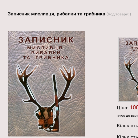
Записник мисливця, рибалки та грибника
(Код товару:
)
100
Ціна:
плюс до варт
Кількість
Кількість