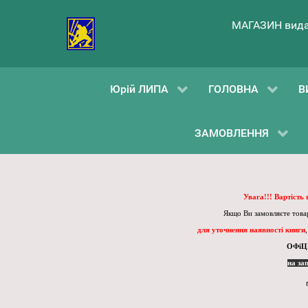
МАГАЗИН вида
Юрій ЛИПА
ГОЛОВНА
В
ЗАМОВЛЕННЯ
Увага!!! Вартість
Якщо Ви замовляєте товар
для уточнення наявності книги
ОФіЦ
на за