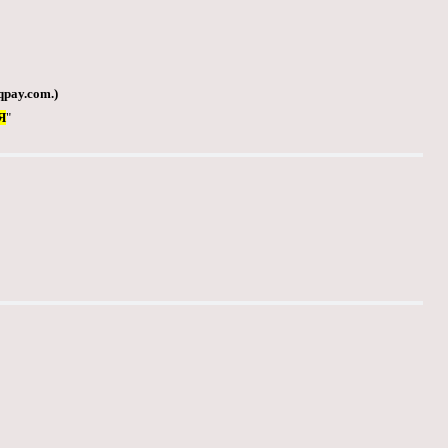
qpay.com
.)
Я
"