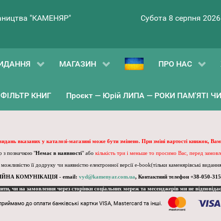
ництва "КАМЕНЯР"
Субота 8 серпня 2026
ИДАННЯ
МАГАЗИН
ПРО НАС
ФІЛЬТР КНИГ
Проєкт — Юрій ЛИПА — РОКИ ПАМ'ЯТІ ЧИ 
 видань вказаних у каталозі-магазині може бути змінено. При зміні вартості книжок, Вам
 з позначкою "
Немає в наявності
" або
кількість три і меньше то просимо Вас, перед замов
, можливістю її додруку чи наявністю електронної версії e-book(тільки каменярівські видання)
ІЙНА КОМУНІКАЦІЯ - email:
vyd@kamenyar.com.ua
,
Контактний телефон +38-050-315
пити, чи на замовлення через сторінки соціальних мереж та месенджерів ми не відповіда
приймамо до оплати банківські картки VISA, Mastercard та інші.