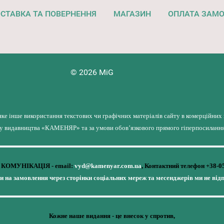
СТАВКА ТА ПОВЕРНЕННЯ
МАГАЗИН
ОПЛАТА ЗАМ
© 2026 MiG
яке інше використання текстових чи графічних матеріалів сайту в комерційних
лу видавництва «КАМЕНЯР» та за умови обов’язкового прямого гіперпосилання 
КОМУНІКАЦІЯ - email:
vyd@kamenyar.com.ua
,
Контактний телефон +38-0
чи на замовлення через сторінки соціальних мереж та месенджерів ми не від
Кожне наше видання - це внесок у спротив,